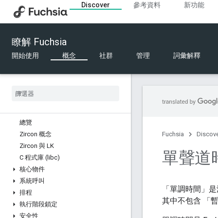
Discover
參考資料
新功能
軟體模型
原則
無障礙功能
瞭解 Fuchsia
元件
驅動因素
開始使用
概念
社群
管理
詞彙解釋
檔案系統
記憶體
程序
FIDL
Kernel
總覽
Zircon 概念
Fuchsia
Discov
Zircon 與 LK
單聲道
C 程式庫 (libc)
核心物件
系統呼叫
「單調時間」是
排程
其中不包含 「
執行階段鎖定
安全性