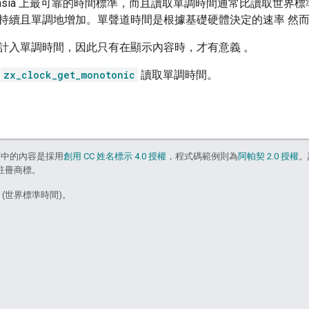
uchsia 上最可靠的時間標準，而且讀取單調時間通常比讀取世
續且單調地增加。單聲道時間是根據基礎硬體決定的速率 然而 Zi
計入單調時間，因此只有在顯示內容時，才有意義 。
用
zx_clock_get_monotonic
讀取單調時間。
面中的內容是採用
創用 CC 姓名標示 4.0 授權
，程式碼範例則為
阿帕契 2.0 授權
。
的註冊商標。
5 (世界標準時間)。