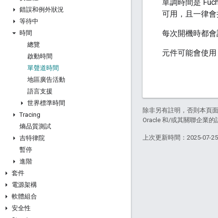
單調時間是 F
錯誤和例外狀況
可用，且一律會持
等待中
每次開機時都會
時間
總覽
元件可能會使
啟動時間
單聲道時間
地區廣告活動
語言支援
世界標準時間
除非另有註明，否則本頁
Tracing
Oracle 和/或其關聯企業
熵品質測試
上次更新時間：2025-07-2
吉特律院
暫停
進階
套件
電源架構
軟體組合
安全性