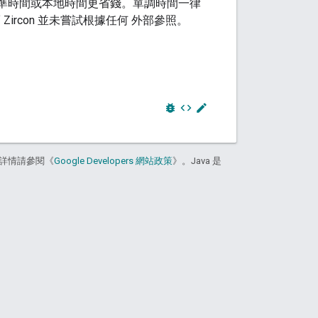
界標準時間或本地時間更省錢。單調時間一律
rcon 並未嘗試根據任何 外部參照。
bug_report
code
edit
詳情請參閱《
Google Developers 網站政策
》。Java 是