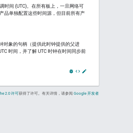
协调时间 (UTC)。在所有板上，一旦网络可
个产品单独配置这些时间源，但目前所有产
此时钟对象的句柄（提供此时钟提供的父进
TC 时间，并了解 UTC 时钟在时间同步前
bug_report
code
edit
he 2.0 许可
获得了许可。有关详情，请参阅
Google 开发者