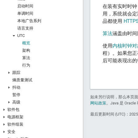
在装有实时时钟 
启动时间
用，系统就会定
单调时间
品都使用
HTTPS
本地广告系列
语言支持
算法
涵盖由时间
UTC
概览
使用
内核时钟对
架构
程）。如果您正
算法
后可能表现出的
行为
跟踪
熵质量测试
抖动
暂停
如未另行说明，那么本页
高级
网站政策
。Java 是 Or
软件包
最后更新时间 (UTC)：2025-
电源框架
软件组装
安全