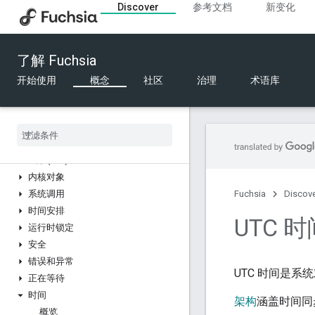
Discover
参考文档
新变化
推动因素
文件系统
内存
了解 Fuchsia
流程
FIDL
开始使用
概念
社区
治理
术语库
内核
概览
Zircon 概念
Zircon 和 LK
C 库 (libc)
内核对象
系统调用
Fuchsia
Discov
时间安排
UTC 时
运行时锁定
安全
错误和异常
UTC 时间是系
正在等待
时间
架构
涵盖时间同
概览