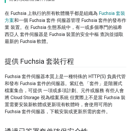
在 Fuchsia 上執行的所有軟體幾乎都是組織為
Fuchsia 套裝
方案
和一個 Fuchsia 套件 伺服器管理 Fuchsia 套件的發布作
業 裝置。在 Fuchsia 生態系統中，有一或多個專門的福希
西亞人 套件伺服器是 Fuchsia 裝置的安全中樞 查詢並擷取
最新的 Fuchsia 軟體。
提供 Fuchsia 套裝行程
Fuchsia 套件伺服器本質上是一種特殊的 HTTP(S) 負責代管
和發布 Fuchsia 套件的伺服器。紫紅色 「套件」是階層式
檔案集合，可提供 一項或多項計劃、元件或服務 有些人會
將 Cloud Storage 視為檔案系統 但實際上不是當 Fuchsia 裝
置需要安裝新軟體或更新現有軟體時，會使用可用的
Fuchsia 套件伺服器，下載安裝或更新所需的套件。