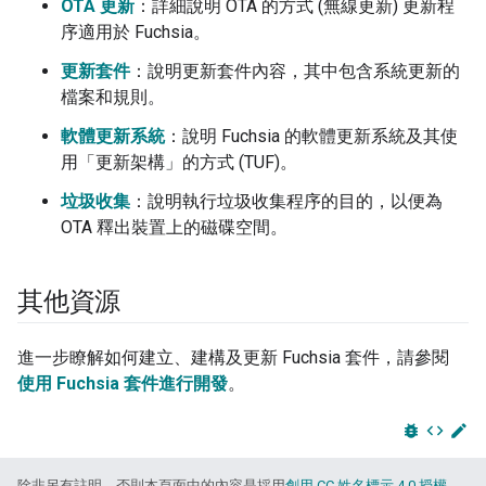
OTA 更新
：詳細說明 OTA 的方式 (無線更新) 更新程
序適用於 Fuchsia。
更新套件
：說明更新套件內容，其中包含系統更新的
檔案和規則。
軟體更新系統
：說明 Fuchsia 的軟體更新系統及其使
用「更新架構」的方式 (TUF)。
垃圾收集
：說明執行垃圾收集程序的目的，以便為
OTA 釋出裝置上的磁碟空間。
其他資源
進一步瞭解如何建立、建構及更新 Fuchsia 套件，請參閱
使用 Fuchsia 套件進行開發
。
bug_report
code
edit
除非另有註明，否則本頁面中的內容是採用
創用 CC 姓名標示 4.0 授權
，