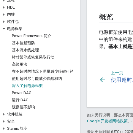
流程
FIDL
内核
概览
软件包
电源框架
电源框架使用电源
Power Framework 简介
中的组件来构建
基本挂起预防
果。
基本上就是
基本流水线处理
针对暂停或恢复采取行动
高级用法
在不超时的情况下尽量减少唤醒租约
上一页
使用超时尽可能减少唤醒租约
arrow_back
使用超时
深入了解电源框架
Power DAG
运行 DAG
观察但不影响
软件组装
如未另行说明，那么本页
Google 开发者网站政策
。
安全
Starnix 航空
最后更新时间 (UTC)：2025-