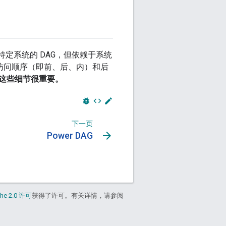
道特定系统的 DAG，但依赖于系统
的访问顺序（即前、后、内）和后
这些细节很重要。
bug_report
code
edit
下一页
arrow_forward
Power DAG
he 2.0 许可
获得了许可。有关详情，请参阅