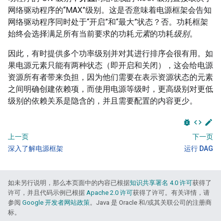
网络驱动程序的“MAX”级别。这是否意味着电源框架会告知
网络驱动程序同时处于“开启”和“最大”状态？否。功耗框架
始终会选择满足所有当前要求的功耗
元素
的功耗
级别
。
因此，有时提供多个功率级别并对其进行排序会很有用。如
果电源元素只能有两种状态（即开启和关闭），这会给电源
资源所有者带来负担，因为他们需要在表示资源状态的元素
之间明确创建依赖项，而使用电源等级时，更高级别对更低
级别的依赖关系是隐含的，并且需要配置的内容更少。
bug_report
code
edit
上一页
下一页
深入了解电源框架
运行 DAG
如未另行说明，那么本页面中的内容已根据
知识共享署名 4.0 许可
获得了
许可，并且代码示例已根据
Apache 2.0 许可
获得了许可。有关详情，请
参阅
Google 开发者网站政策
。Java 是 Oracle 和/或其关联公司的注册商
标。