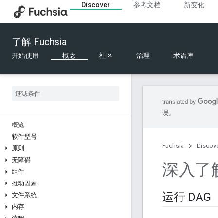
Discover
参考文档
新变化
了解 Fuchsia
开始使用
概念
社区
治理
术语库
误。
概览
软件型号
Fuchsia
Discov
原则
无障碍
深入了
组件
推动因素
运行 DAG
文件系统
内存