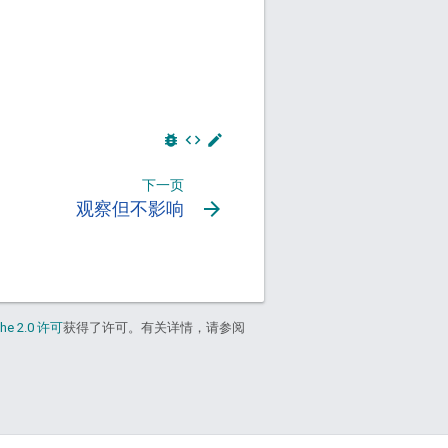
bug_report
code
edit
下一页
arrow_forward
观察但不影响
he 2.0 许可
获得了许可。有关详情，请参阅