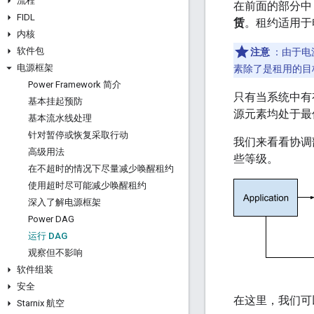
流程
在前面的部分中，
FIDL
赁
。租约适用于
内核
软件包
注意
：由于电
电源框架
素除了是租用的目
Power Framework 简介
只有当系统中有
基本挂起预防
源元素均处于最
基本流水线处理
针对暂停或恢复采取行动
我们来看看协调
高级用法
些等级。
在不超时的情况下尽量减少唤醒租约
使用超时尽可能减少唤醒租约
深入了解电源框架
Power DAG
运行 DAG
观察但不影响
软件组装
安全
在这里，我们可
Starnix 航空