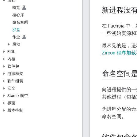
流程
概览
新进程没
核心库
命名空间
在 Fuchs
沙盒
一些初始资源和
作业
启动
最常见的是，进
FIDL
Zircon 程序
内核
软件包
命名空间
电源框架
软件组装
安全
向进程提供的一
Starnix 航空
其他进程（包括
界面
为进程分配的命
版本控制
命名空间。