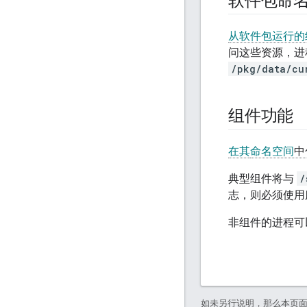
软件包命
从软件包运行的
问这些资源，进
/pkg/data/cu
组件功能
在其
命名空间
中
典型组件将与
/
志，则必须使
非组件的进程可
如未另行说明，那么本页