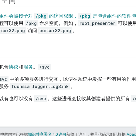
名空间
组件会被授予对
/pkg
的访问权限，
/pkg
是包含组件的软件包
程可以使用
/pkg
命名空间。例如，
root_presenter
可以使
rsor32.png
访问
cursor32.png
。
包含
协议
和
服务
。
/svc
svc
中的多项服务进行交互，以便在系统中发挥一些有用的作用
用服务
fuchsia.logger.LogSink
。
以有也可以没有
/svc
。这些进程会接收其创建者提供的所有
/
面中的内容已根据
知识共享署名 4.0 许可
获得了许可，并且代码示例已根据
Apac