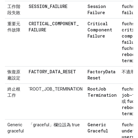
SESSION
_
FAILURE
Session
fuchsi
工作階
Failure
failur
段失敗
CRITICAL
_
COMPONENT
_
Critical
fuchsi
重要元
FAILURE
Component
critic
件故障
Failure
compo
failur
fuchsi
reboot
termin
FACTORY
_
DATA
_
RESET
Factory
Data
恢復原
不適用*
Reset
廠設定
Root
Job
fuchsi
終止根
`ROOT_JOB_TERMINATION
Termination
job-te
工作
fuch
或
reboot
termin
Generic
fuchsi
Generic
「graceful」
欄位設為 true
Graceful
undete
graceful
usersp