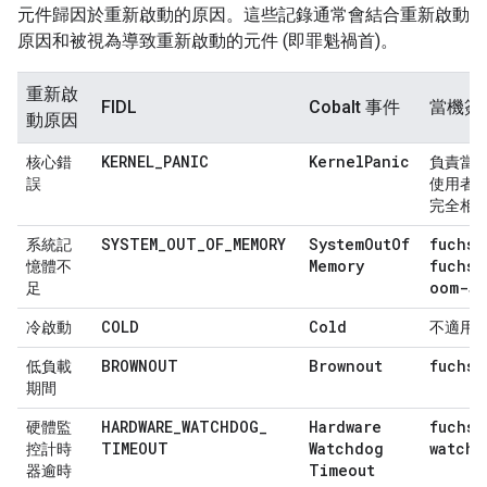
元件歸因於重新啟動的原因。這些記錄通常會結合重新啟動
原因和被視為導致重新啟動的元件 (即罪魁禍首)。
重新啟
FIDL
Cobalt 事件
當機簽
動原因
KERNEL
_
PANIC
Kernel
Panic
核心錯
負責當
誤
使用者
完全相
SYSTEM
_
OUT
_
OF
_
MEMORY
System
Out
Of
fuchsi
系統記
Memory
fuchsi
憶體不
oom-$C
足
COLD
Cold
冷啟動
不適用*
BROWNOUT
Brownout
fuchsi
低負載
期間
HARDWARE
_
WATCHDOG
_
Hardware
fuchsi
硬體監
TIMEOUT
Watchdog
watchd
控計時
Timeout
器逾時