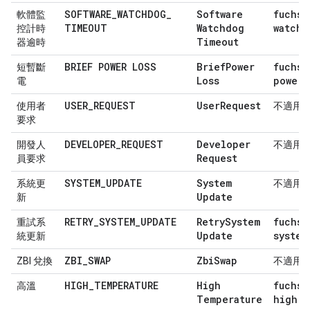
SOFTWARE
_
WATCHDOG
_
Software
fuchsi
軟體監
TIMEOUT
Watchdog
watchd
控計時
Timeout
器逾時
BRIEF POWER LOSS
Brief
Power
fuchsi
短暫斷
Loss
power-
電
USER
_
REQUEST
User
Request
使用者
不適用*
要求
DEVELOPER
_
REQUEST
Developer
開發人
不適用*
Request
員要求
SYSTEM
_
UPDATE
System
系統更
不適用*
Update
新
RETRY
_
SYSTEM
_
UPDATE
Retry
System
fuchsi
重試系
Update
system
統更新
ZBI
_
SWAP
Zbi
Swap
ZBI 兌換
不適用*
HIGH
_
TEMPERATURE
High
fuchsi
高溫
Temperature
high-t