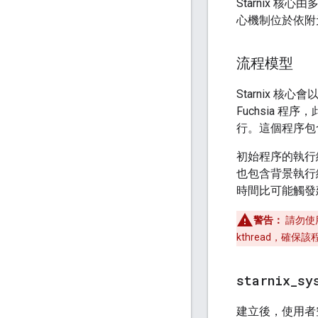
Starnix 核心由
心機制位於依附
流程模型
Starnix 核心
Fuchsia 程
行。這個程序
初始程序的執行緒
也包含背景執行
時間比可能觸發
警告：
請勿使用
kthread，確
starnix
_
sy
建立後，使用者