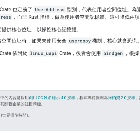
Crate 也定義了
UserAddress
型別，代表使用者空間位址。為避免意
dress
，而非 Rust 指標，做為使用者空間記憶體。這可降低兩
間提供核心位址，以操控核心記憶體。
者空間位址時，如果未使用安全
usercopy
機制，核心就會恐慌
Crate 依附於
linux_uapi
Crate，後者會使用
bindgen
，根據 L
面中的內容是採用
創用 CC 姓名標示 4.0 授權
，程式碼範例則為
阿帕契 2.0 授權
。
e 和/或其關聯企業的註冊商標。
2 (世界標準時間)。