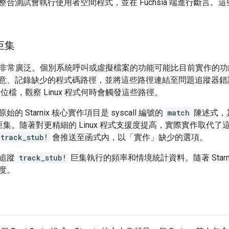
整合測試會執行使用者空間程式，並在 Fuchsia 端進行斷言
 巨集
PI 語意非常廣泛。個別系統呼叫或虛擬檔案的功能可能比目前實作的
意、記錄缺少的程式碼路徑，並將這些路徑連結至問題追蹤器錯
心二進位檔，觀察 Linux 程式何時會觸發這些路徑。
的 Starnix 核心實作項目是 syscall 編號的
match
陳述式，其中
巨集。隨著對更精細的 Linux 程式支援度提高，實際實作取代
track_stub!
會推送至函式內，以「實作」缺少的選項。
追蹤
track_stub!
巨集執行的頻率和情境統計資料。隨著 Starn
度。