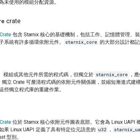
為未使用的模組分配資源。
re
crate
Crate
包含 Starnix 核心的基礎機制，包括工作、記憶體管理、裝
子系統有許多循環依附元件。
starnix_core
的大部分設計都記錄在
、模組或其他元件所需的程式碼，但獨立於
starnix_core
，應
。獨立 Crate 可釐清程式碼的依附元件關係圖，並縮短漸進式
這些獨立程式庫的重建作業。
Crate
位於 Starnix 核心依附元件圖表底部。它會為 Linux UAP
果 Linux UAPI 定義了具有特定位元語意的
u32
，
starnix_u
st 型別。