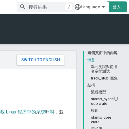
/
登入
這個頁面中的內容
。
愜意
單元測試與使用
者空間測試
track_stub! 巨集
結構
流程模型
starnix_syscall_l
oop crate
模組
截 Linux 程序中的系統呼叫
，並
starnix_core
crate
程式庫