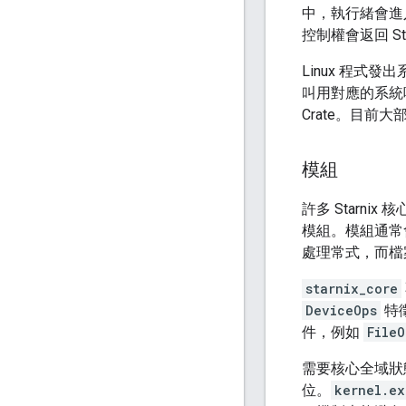
中，執行緒會進入
控制權會返回 S
Linux 程式發
叫用對應的系統
Crate。目前
模組
許多 Starnix
模組。模組通
處理常式，而檔
starnix_core
DeviceOps
特
件，例如
FileO
需要核心全域狀
位。
kernel.e