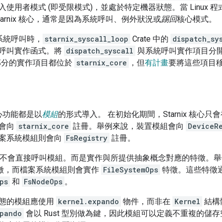
使用者模式 (即受限模式)，並處於特定機器狀態。當 Linux
tarnix 核心，通常是因為系統呼叫、例外狀況或
踢回
核心模式。
出系統呼叫時，
starnix_syscall_loop
Crate 中的
dispatch_sy
呼叫實作函式。將
dispatch_syscall
與系統呼叫實作項目分
大部分的實作項目都位於
starnix_core
，但
有計畫
要將這些項目
 核心功能都是以
模組
的形式導入。 在初始化期間，Starnix 核
常會向
starnix_core
註冊。舉例來說，裝置模組會向
DeviceR
案系統模組則會向
FsRegistry
註冊。
不會直接呼叫模組。而是實作與所提供抽象概念對應的特徵。舉
徵，而檔案系統模組則會實作
FileSystemOps
特徵。這些特徵
ps
和
FsNodeOps
。
態的模組應使用
kernel.expando
物件，而非在
Kernel
結構
xpando
會以 Rust 型別做為鍵，因此模組可以定義不重複的儲