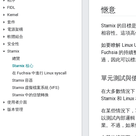
程序
FIDL
愜意
Kernel
套件
Starnix 的
電源架構
相容性。這項高
軟體組合
安全性
如要瞭解 Lin
Starnix
Fuchsia 的
總覽
過，因此可以標
Starnix 核心
在 Fuchsia 中進行 Linux syscall
單元測試與
Starnix 容器
Starnix 虛擬檔案系統 (VFS)
在大多數情況下
Starnix 中的信號轉換
Starnix 和 
使用者介面
版本管理
在某些情況下，單
以測試內部邏輯
業。不過，如果