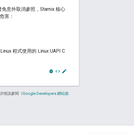
外取消參照，Starnix 核心
項危害：
。
inux 程式使用的 Linux UAPI C
bug_report
code
edit
詳情請參閱《
Google Developers 網站政