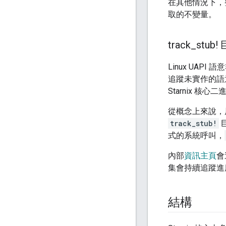
在其他情況下，
取的不變量。
track
_
stub!
Linux UA
追蹤未實作的語
Starnix 核
從概念上來說，原始
track_stub!
式的系統呼叫，
內部
資訊主頁
會
集會持續追蹤進
結構