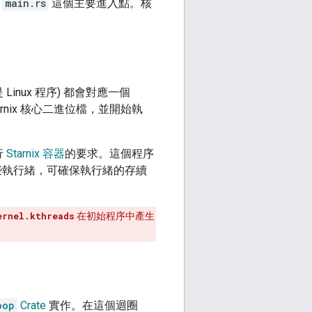
含
main.rs
這個主要進入點。核
 Linux 程序) 都會對應一個
arnix 核心二進位檔，並開始執
行
Starnix 容器
的要求。這個程序
些執行緒，可確保執行緒的存續
ernel.kthreads
在初始程序中產生
oop
Crate
實作。在這個迴圈