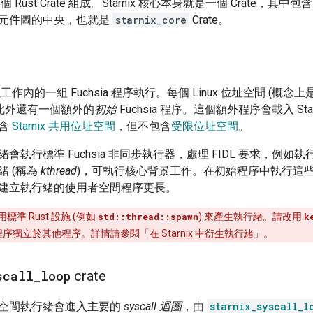
多個 Rust Crate 組成。Starnix 核心本身就是一個 Crate，其中包
元件圖的中央，也就是
starnix_core
Crate。
會以工作內的一組 Fuchsia 程序執行。每個 Linux 位址空間 (概念上是
序，此外還有一個額外的
初始
Fuchsia 程序。這個額外程序會載入 St
包含
Starnix 共用位址空間
，但不包含
受限位址空間
。
會執行標準 Fuchsia 非同步執行器，處理 FIDL 要求，例如執
緒 (稱為
kthread
)，可執行核心背景工作。在初始程序中執行這
建立執行緒的使用者空間程序更長。
標準 Rust 設施 (例如
std::thread::spawn
) 來產生執行緒。請改用
k
保該程序獨立於其他程序。詳情請參閱「
在 Starnix 中衍生執行緒
」。
scall
_
loop
crate
空間執行緒會進入主要的
syscall 迴圈
，由
starnix_syscall_l