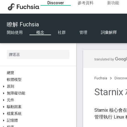
Discover
參考資料
新功能
瞭解 Fuchsia
開始使用
概念
社群
管理
詞彙解釋
總覽
Fuchsia
Discov
軟體模型
原則
Starni
無障礙功能
元件
驅動因素
Starnix 核心會在
檔案系統
管理執行 Linu
記憶體