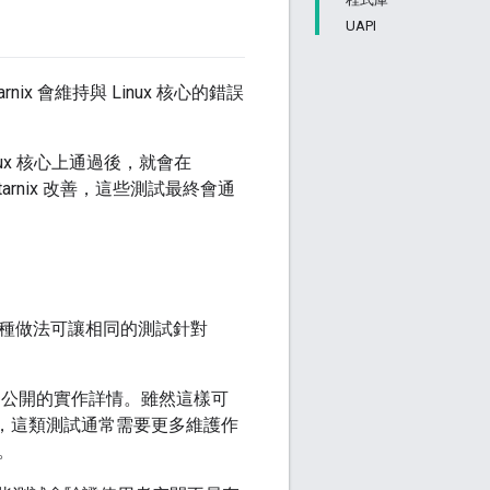
UAPI
nix 會維持與 Linux 核心的錯誤
nux 核心上通過後，就會在
tarnix 改善，這些測試最終會通
種做法可讓相同的測試針對
PI 公開的實作詳情。雖然這樣可
進，這類測試通常需要更多維護作
。