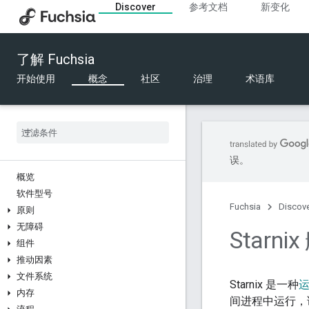
Discover
参考文档
新变化
了解 Fuchsia
开始使用
概念
社区
治理
术语库
误。
概览
软件型号
Fuchsia
Discov
原则
无障碍
Starni
组件
推动因素
文件系统
Starnix 是一种
内存
间进程中运行，该进