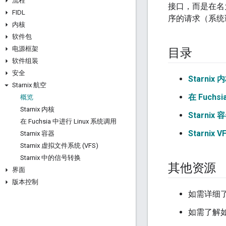
流程
接口，而是在名为 S
FIDL
序的请求（系统调
内核
软件包
电源框架
目录
软件组装
安全
Starnix 
Starnix 航空
在 Fuchs
概览
Starnix 内核
Starnix 
在 Fuchsia 中进行 Linux 系统调用
Starnix 
Starnix 容器
Starnix 虚拟文件系统 (VFS)
Starnix 中的信号转换
其他资源
界面
版本控制
如需详细了解
如需了解如何