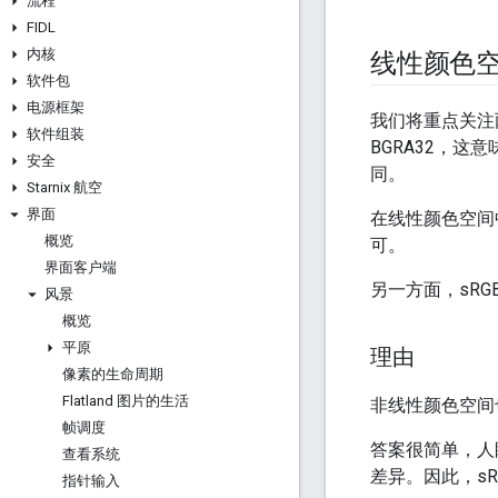
流程
FIDL
内核
线性颜色空
软件包
电源框架
我们将重点关注
软件组装
BGRA32，这
安全
同。
Starnix 航空
界面
在线性颜色空间
概览
可。
界面客户端
另一方面，sR
风景
概览
平原
理由
像素的生命周期
Flatland 图片的生活
非线性颜色空间
帧调度
答案很简单，人
查看系统
差异。因此，s
指针输入