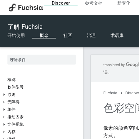
Discover
参考文档
新变化
了解 Fuchsia
开始使用
概念
社区
治理
术语库
误。
概览
软件型号
Fuchsia
Discov
原则
无障碍
色彩空
组件
推动因素
文件系统
像素的颜色空间
内存
方式。