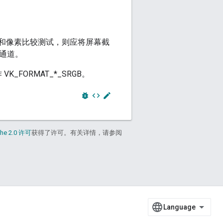
饱和像素比较测试，则应将屏幕截
 通道。
FORMAT_*_SRGB。
bug_report
code
edit
he 2.0 许可
获得了许可。有关详情，请参阅