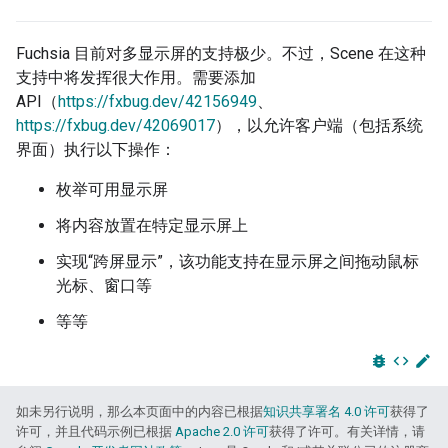
Fuchsia 目前对多显示屏的支持极少。不过，Scene 在这种
支持中将发挥很大作用。需要添加
API（
https://fxbug.dev/42156949
、
https://fxbug.dev/42069017
），以允许客户端（包括系统
界面）执行以下操作：
枚举可用显示屏
将内容放置在特定显示屏上
实现“跨屏显示”，该功能支持在显示屏之间拖动鼠标
光标、窗口等
等等
bug_report
code
edit
如未另行说明，那么本页面中的内容已根据
知识共享署名 4.0 许可
获得了
许可，并且代码示例已根据
Apache 2.0 许可
获得了许可。有关详情，请