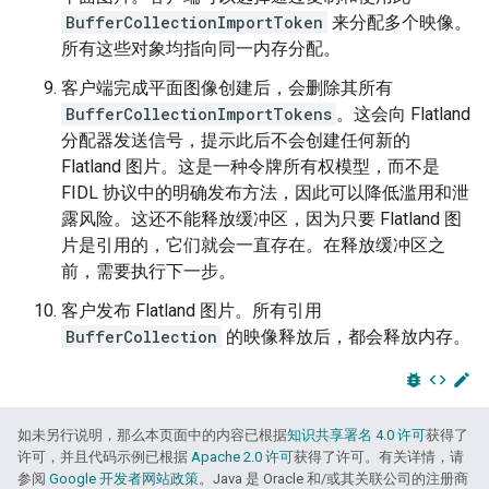
BufferCollectionImportToken
来分配多个映像。
所有这些对象均指向同一内存分配。
客户端完成平面图像创建后，会删除其所有
BufferCollectionImportTokens
。这会向 Flatland
分配器发送信号，提示此后不会创建任何新的
Flatland 图片。这是一种令牌所有权模型，而不是
FIDL 协议中的明确发布方法，因此可以降低滥用和泄
露风险。这还不能释放缓冲区，因为只要 Flatland 图
片是引用的，它们就会一直存在。在释放缓冲区之
前，需要执行下一步。
客户发布 Flatland 图片。所有引用
BufferCollection
的映像释放后，都会释放内存。
bug_report
code
edit
如未另行说明，那么本页面中的内容已根据
知识共享署名 4.0 许可
获得了
许可，并且代码示例已根据
Apache 2.0 许可
获得了许可。有关详情，请
参阅
Google 开发者网站政策
。Java 是 Oracle 和/或其关联公司的注册商