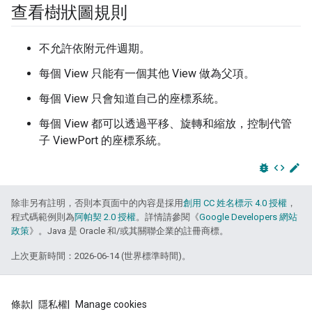
查看樹狀圖規則
不允許依附元件週期。
每個 View 只能有一個其他 View 做為父項。
每個 View 只會知道自己的座標系統。
每個 View 都可以透過平移、旋轉和縮放，控制代管
子 ViewPort 的座標系統。
bug_report
code
edit
除非另有註明，否則本頁面中的內容是採用
創用 CC 姓名標示 4.0 授權
，
程式碼範例則為
阿帕契 2.0 授權
。詳情請參閱《
Google Developers 網站
政策
》。Java 是 Oracle 和/或其關聯企業的註冊商標。
上次更新時間：2026-06-14 (世界標準時間)。
條款
隱私權
Manage cookies