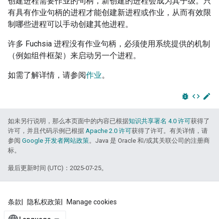
创建进程需要作业的句柄，新创建的进程会成为其子级。只
有具有作业句柄的进程才能创建新进程或作业，从而有效限
制哪些进程可以手动创建其他进程。
许多 Fuchsia 进程没有作业句柄，必须使用系统提供的机制
（例如组件框架）来启动另一个进程。
如需了解详情，请参阅
作业
。
bug_report
code
edit
如未另行说明，那么本页面中的内容已根据
知识共享署名 4.0 许可
获得了
许可，并且代码示例已根据
Apache 2.0 许可
获得了许可。有关详情，请
参阅
Google 开发者网站政策
。Java 是 Oracle 和/或其关联公司的注册商
标。
最后更新时间 (UTC)：2025-07-25。
条款
隐私权政策
Manage cookies