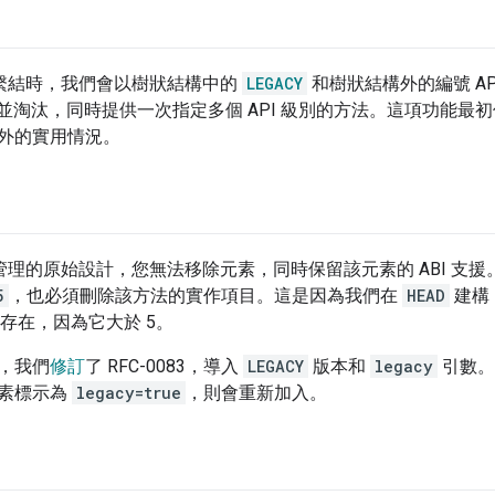
L 繫結時，我們會以樹狀結構中的
LEGACY
和樹狀結構外的編號 A
並淘汰，同時提供一次指定多個 API 級別的方法。這項功能最
外的實用情況。
版本管理的原始設計，您無法移除元素，同時保留該元素的 ABI 支援
5
，也必須刪除該方法的實作項目。這是因為我們在
HEAD
建構 
存在，因為它大於 5。
，我們
修訂
了 RFC-0083，導入
LEGACY
版本和
legacy
引數。
素標示為
legacy=true
，則會重新加入。