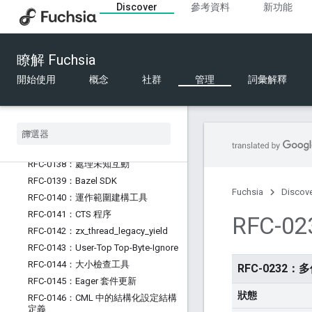
RFC-0129：Fuchsia 中的 Python
Discover
參考資料
新功能
RFC-0130：支援的硬體
RFC-0131：FIDL 電匯格式的設計原則
RFC-0132：FIDL 資料表大小限制
瞭解 Fuchsia
RFC-0133：軟體推送目標
開始使用
概念
社群
管理
詞彙解釋
RFC-0134：軟體更新時間依附元件
RFC-0135：將系統 ABI 修訂版本編碼
為套件
RFC-0136：Fxf
RFC-0137：捨棄 FIDL 中的未知資料
RFC-0138：處理未知互動
RFC-0139：Bazel SDK
Fuchsia
Discov
RFC-0140：運作範圍建構工具
RFC-0141：CTS 程序
RFC-0
RFC-0142：zx
_
thread
_
legacy
_
yield
RFC-0143：User-Top Top-Byte-Ignore
RFC-0144：大小檢查工具
RFC-0232：多
RFC-0145：Eager 套件更新
狀態
RFC-0146：CML 中的結構化設定結構
定義