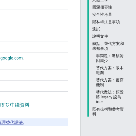
回溯相容性
安全性考量
隱私權注意事項
測試
說明文件
缺點、替代方案和
未知事項
非問題：遷移誘
google.com
因減少
替代方案：版本
範圍
替代方案：覆寫
機制
替代做法：預設
將 legacy 設為
true
 RFC 中繼資料
既有技術和參考資
料
版本管理替代語法
。