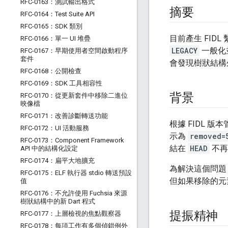
RFC-0163：測試輸出格式
摘要
RFC-0164：Test Suite API
RFC-0165：SDK 類別
目前產生 FID
RFC-0166：單一 UI 堆疊
LEGACY
一般化
RFC-0167：早期使用者空間啟動程序
套件
會發現樹狀結構
RFC-0168：公開檢查
RFC-0169：SDK 工具相容性
背景
RFC-0170：從更新套件中移除二進位
映像檔
RFC-0171：改善診斷轉送功能
根據 FIDL 
RFC-0172：UI 活動服務
示為
removed=
RFC-0173：Component Framework
結在
HEAD
不再
API 中的結構化設定
RFC-0174：扁平大地擴充
為解決這個問題
RFC-0175：ELF 執行器 stdio 轉送預設
但如果移除的元
值
RFC-0176：不允許使用 Fuchsia 來源
樹狀結構中的新 Dart 程式
提振精神
RFC-0177：上層檢視的焦點觀察器
RFC-0178：每項工作有多個偵錯例外