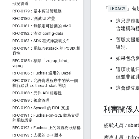
狀況管道
「
LEGACY
」有
RFC-0179：基本剪貼簿服務
RFC-0180：測試 UI 堆疊
這只是虛擬
RFC-0181：無鎖定可捨棄的 VMO
含建構時
RFC-0182：淘汰 config-data
舊版支援服
RFC-0183：SDK 程式庫說明文件
級別。
RFC-0184：系統 Netstack 的 POSIX 相
容性
如果包含舊
RFC-0185：移除「zx
_
rup
_
bind
_
vcpu」
這項功能只
RFC-0186：Fuchsia 適用的 Bazel
但並非如
RFC-0187：允許處理程序中的第一個
執行緒以 zx
_
thread
_
start 開頭
這會優先處
RFC-0188：元件 ABI 相容性
RFC-0189：視窗管理
利害關係
RFC-0190：Syscall 的 FIDL 支援
RFC-0191：Fuchsia-on-GCE 做為支援
的系統設定
協助人員：
abar
RFC-0192：Fuchsia 上的裝置樹狀結構
RFC-0193：支援的 C++ 版本
審查人員：
hjfr