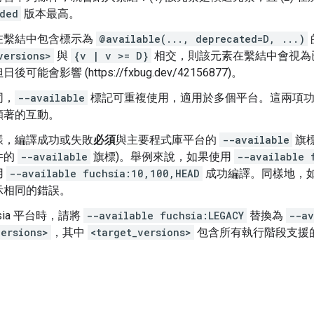
ded
版本最高。
在繫結中包含標示為
@available(..., deprecated=D, ...)
versions>
與
{v | v >= D}
相交，則該元素在繫結中會視為
可能會影響 (https://fxbug.dev/42156877)。
同，
--available
標記可重複使用，適用於多個平台。這兩項功能
顯著的互動。
樣，編譯成功或失敗
必須
與主要程式庫平台的
--available
旗
件的
--available
旗標)。舉例來說，如果使用
--available 
用
--available fuchsia:10,100,HEAD
成功編譯。同樣地，
示相同的錯誤。
hsia 平台時，請將
--available fuchsia:LEGACY
替換為
--av
versions>
，其中
<target_versions>
包含所有執行階段支援的 A
。