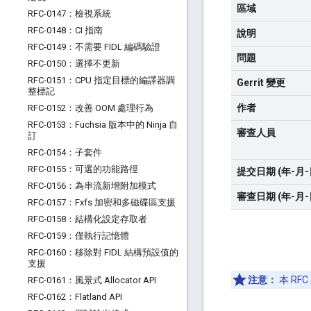
區域
RFC-0147：檢視系統
RFC-0148：CI 指南
說明
RFC-0149：不需要 FIDL 編碼驗證
問題
RFC-0150：選擇不更新
RFC-0151：CPU 指定目標的編譯器調
Gerrit 變更
整標記
作者
RFC-0152：改善 OOM 處理行為
RFC-0153：Fuchsia 版本中的 Ninja 自
審查人員
訂
RFC-0154：子套件
RFC-0155：可選的功能路徑
提交日期 (年-月-
RFC-0156：為串流新增附加模式
審查日期 (年-月-
RFC-0157：Fxfs 加密和多磁碟區支援
RFC-0158：結構化設定存取者
RFC-0159：僅執行記憶體
RFC-0160：移除對 FIDL 結構預設值的
支援
注意：
本 RFC
RFC-0161：風景式 Allocator API
RFC-0162：Flatland API