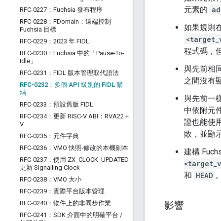
元素的
ad
RFC-0227：Fuchsia 發布程序
RFC-0228：FDomain：遠端控制
如果規則
Fuchsia 目標
<target_
RFC-0229：2023 年 FIDL
程式碼，但日後
RFC-0230：Fuchsia 中的「Pause-To-
Idle」
與先前相
RFC-0231：FIDL 版本管理取代語法
之間沒有
RFC-0232：多個 API 級別的 FIDL 繫
結
與先前一
RFC-0233：預設舊版 FIDL
中依附元
RFC-0234：更新 RISC-V ABI：RVA22 +
證也能使
V
敗，並顯
RFC-0235：元件字典
RFC-0236：VMO 快照-修改的本機副本
建構 Fuc
RFC-0237：使用 ZX
_
CLOCK
_
UPDATED
<target_
更新 Signalling Clock
和
HEAD
RFC-0238：VMO 大小
RFC-0239：實際平台版本管理
RFC-0240：物件上的非同步作業
影響
RFC-0241：SDK 介面中的明確平台
/