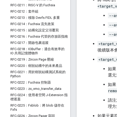
RFC-0211：RISC-V 的 Fuchsia
<target_
RFC-0212：套件組
--a
RFC-0213：移除 Devfs FIDL 多重
RFC-0214：Fuchsia 流失政策
--a
RFC-0215：結構化設定父項覆寫
--a
RFC-0216：Fuchsia 代管的存放區指南
RFC-0217：開啟包裹追蹤
<target_
RFC-0218：IOBuffer：適合有效率的
後續版本
IO 共用記憶體物件
<target_
RFC-0219：Zircon Page 壓縮
RFC-0220：樹狀結構中的未來產品
如
RFC-0221：用於樹狀結構測試系統的
選元
Python
RFC-0222：Fuchsia 控制器
如
RFC-0223：zx
_
vmo
_
transfer
_
data
rem
RFC-0224：使用者空間 J-Extension 指
標遮蓋
請注
RFC-0225：Fxblob：將 blob 儲存在
理方
Fxfs
如果元素符
RFC-0226：Zircon Pager 寫回