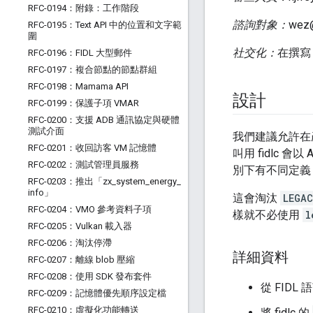
RFC-0194：附錄：工作階段
諮詢對象：
wez
RFC-0195：Text API 中的位置和文字範
圍
社交化：
在撰寫
RFC-0196：FIDL 大型郵件
RFC-0197：複合節點的節點群組
RFC-0198：Mamama API
設計
RFC-0199：保護子項 VMAR
RFC-0200：支援 ADB 通訊協定與硬體
測試介面
我們建議允許在產
RFC-0201：收回訪客 VM 記憶體
叫用 fidlc 
RFC-0202：測試管理員服務
別下有不同定義
RFC-0203：推出「zx
_
system
_
energy
_
info」
這會淘汰
LEGAC
RFC-0204：VMO 參考資料子項
樣就不必使用
l
RFC-0205：Vulkan 載入器
RFC-0206：淘汰停滯
詳細資料
RFC-0207：離線 blob 壓縮
RFC-0208：使用 SDK 發布套件
從 FIDL
RFC-0209：記憶體優先順序設定檔
RFC-0210：虛擬化功能轉送
將 fidlc 的