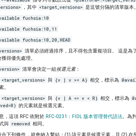
versions>
，其中
<target_versions>
是逗號分隔的清單版本
vailable fuchsia:10
vailable fuchsia:10,11
vailable fuchsia:10,20,HEAD
versions>
清單必須經過排序，且不得包含重複項目。 這是為
會獲得優先處理。
version>
清單會決定一組
候選元素
：
果
<target_versions>
與
{v | v >= A}
相交，標示為
@avai
素。
果
<target_versions>
與
{v | A <= v < R}
相交，標示為
@
oved=R)
的元素就是候選元素。
意，這項 RFC 依附於
RFC-0231：FIDL 版本管理替代語法
。為
式與
removed
相同。
合下列條件，就會納入繫結：(1) 該元素是候選元素，且 (2)