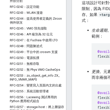
外部分割
這項設計可針對
RFC-0242：設定功能
限制，因為 FI
RFC-0243：WLAN 漫遊
存。如果
<targ
RFC-0244：提高使用者定義的 Zircon
式：
例外狀況
RFC-0245：VMO 預先擷取
生命週期
RFC-0246：API 級別為 32 位元
範例：
RFC-0247：在 Fuchsia 中啟用 LTO
RFC-0248：問題陳述式
@avail
RFC-0249：平台中的 crosvm 支援
flexib
RFC-0250：電源拓撲
RFC-0251：無根存取
RFC-0252：無 Phys VMO Cache
Ops
更換。
元
RFC-0253：zx
_
object
_
get
_
info ZX
_
而非兩個
INFO
_
VMAR
_
MAPS
RFC-0254：變更寫入頁面內文的出處
RFC-0255：系統活動管理者
@avail
RFC-0256：Lacewing 測試專用的
flexib
Python 應用程式組合
@avail
RFC-0257：storage-host：將上層儲存
flexib