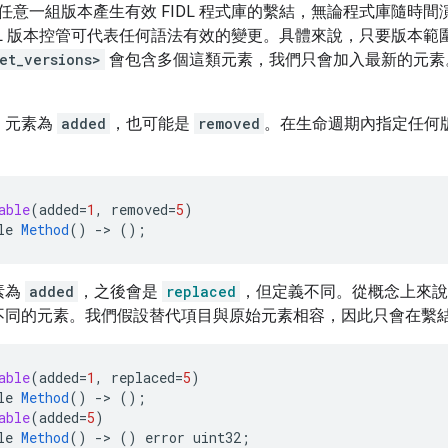
任意一組版本產生有效 FIDL 程式庫的繫結，無論程式庫隨時
DL 版本控管可代表任何語法有效的變更。具體來說，只要版本範圍不
et_versions>
會包含多個這類元素，我們只會加入最新的元素
。
元素為
added
，也可能是
removed
。在生命週期內指定任何
able
(
added
=
1
,
removed
=
5
)
le
Method
()
-
>
();
素為
added
，之後會是
replaced
，但定義不同。從概念上來說
不同的元素。我們假設替代項目與原始元素相容，因此只會在繫
able
(
added
=
1
,
replaced
=
5
)
le
Method
()
-
>
();
able
(
added
=
5
)
le
Method
()
-
>
()
error
uint32
;