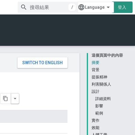
/
登入
這個頁面中的內容
。
摘要
背景
提振精神
利害關係人
設計
詳細資料
影響
範例
實作
效能
人體工學