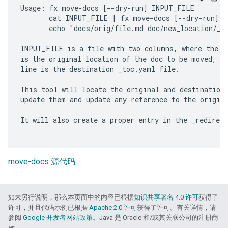
Usage: fx move-docs [--dry-run] INPUT_FILE

       cat INPUT_FILE | fx move-docs [--dry-run]

       echo "docs/orig/file.md doc/new_location/_to
INPUT_FILE is a file with two columns, where the fi
is the original location of the doc to be moved, an
line is the destination _toc.yaml file.

This tool will locate the original and destination 
update them and update any reference to the origina
It will also create a proper entry in the _redirect
move-docs 源代码
如未另行说明，那么本页面中的内容已根据
知识共享署名 4.0 许可
获得了
许可，并且代码示例已根据
Apache 2.0 许可
获得了许可。有关详情，请
参阅
Google 开发者网站政策
。Java 是 Oracle 和/或其关联公司的注册商
标。