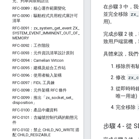
元、列舉與限制語法
在步驟 3 中，
RFC-0089：核心運作範圍變化
並完全移除
zx_
RFC-0090：驅動程式共用程式庫許可
清單
用)。
RFC-0091：zx
_
system
_
get
_
event ZX
_
SYSTEM
_
EVENT
_
IMMINENT
_
OUT
_
OF
_
完成步驟 2 後，
MEMORY
致用戶端當機，
RFC-0092：工作階段
RFC-0093：元件資訊清單設計原則
具體來說，我們
RFC-0094：Carnelian Virtcon
移除所有
RFC-0095：建構及組合工作站
RFC-0096：使用者輸入架構
修改
zx_c
RFC-0097：FIDL 工具鍊
從即時時
RFC-0098：元件架構 RFC 條件
唯一用途)
RFC-0099：推出「zx
_
socket
_
set
_
disposition」
完全移除
RFC-0100：產品中繼資料
RFC-0101：含編號控制代碼的動態元
件
步驟 4 - 從 
RFC-0102：禁止 CHILD
_
NO
_
WRITE 搭
配 CHILD
_
RESIZABLE