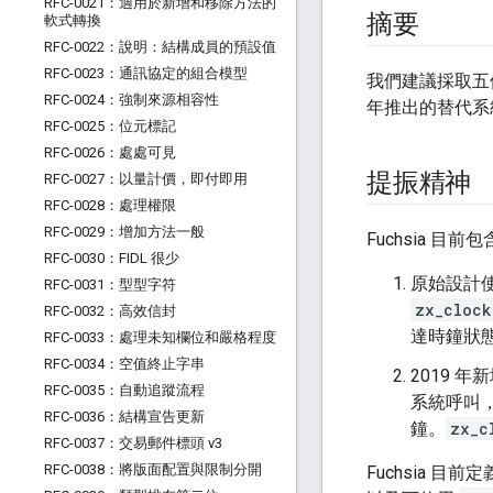
RFC-0021：適用於新增和移除方法的
摘要
軟式轉換
RFC-0022：說明：結構成員的預設值
RFC-0023：通訊協定的組合模型
我們建議採取五
RFC-0024：強制來源相容性
年推出的替代系
RFC-0025：位元標記
RFC-0026：處處可見
提振精神
RFC-0027：以量計價，即付即用
RFC-0028：處理權限
RFC-0029：增加方法一般
Fuchsia 
RFC-0030：FIDL 很少
原始設計
RFC-0031：型型字符
zx_clock
RFC-0032：高效信封
達時鐘狀
RFC-0033：處理未知欄位和嚴格程度
RFC-0034：空值終止字串
2019 年
RFC-0035：自動追蹤流程
系統呼叫
RFC-0036：結構宣告更新
鐘。
zx_c
RFC-0037：交易郵件標頭 v3
RFC-0038：將版面配置與限制分開
Fuchsia 