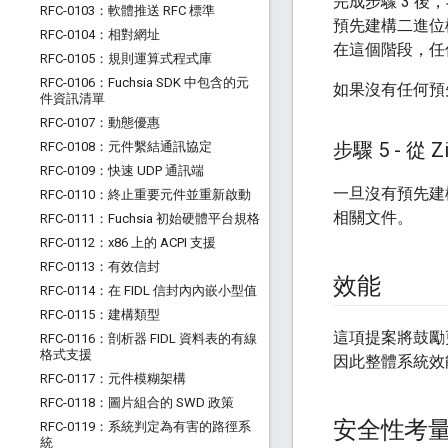
完成步驟 3 
RFC-0103：軟體推送 RFC 標準
預先建構二進位
RFC-0104：相對網址
在這個階段，任
RFC-0105：規則運算式程式庫
RFC-0106：Fuchsia SDK 中包含的元
如果沒有任何預
件資訊清單
RFC-0107：動態優惠
步驟 5 - 從 Z
RFC-0108：元件繫結通訊協定
RFC-0109：快速 UDP 通訊端
一旦沒有預先建
RFC-0110：終止重要元件並重新啟動
相關文件。
RFC-0111：Fuchsia 初始硬體平台規格
RFC-0112：x86 上的 ACPI 支援
RFC-0113：有效信封
效能
RFC-0114：在 FIDL 信封內內嵌小型值
RFC-0115：建構類型
這項提案將鼓勵
RFC-0116：剖析器 FIDL 資料表的有線
格式支援
因此整體系統效
RFC-0117：元件模糊架構
RFC-0118：圖片組合的 SWD 政策
安全性考
RFC-0119：系統判定為有害的路徑系
統