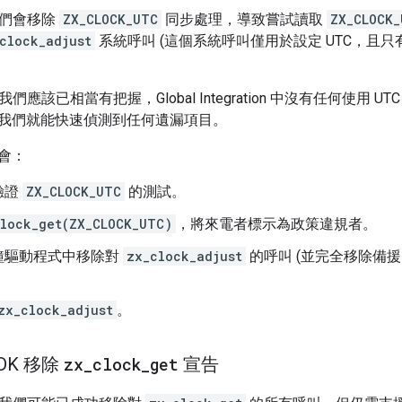
我們會移除
ZX_CLOCK_UTC
同步處理，導致嘗試讀取
ZX_CLOCK_
clock_adjust
系統呼叫 (這個系統呼叫僅用於設定 UTC，且
我們應該已相當有把握，Global Integration 中沒有任何使用
我們就能快速偵測到任何遺漏項目。
會：
驗證
ZX_CLOCK_UTC
的測試。
lock_get(ZX_CLOCK_UTC)
，將來電者標示為政策違規者。
鐘驅動程式中移除對
zx_clock_adjust
的呼叫 (並完全移除備援
zx_clock_adjust
。
SDK 移除
zx
_
clock
_
get
宣告