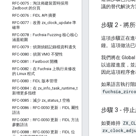
RFC-0075：淘汰佈建裝置時採用
議的替代解決方
Zedboot 的分頁
RFC-0076：FIDL API 摘要
RFC-0077：改善 zx
_
clock
_
update 準
步驟 2 -
確率
RFC-0078：Fuchsia Fuzzing 核心核心
這項步驟正在進
涵蓋範圍
鐘。這項做法已
RFC-0079：偵測偵錯記錄檔資料遺失
RFC-0080：偵測 VMO 不變性
我們將在 Globa
RFC-0081：Fastboot 開機
以追蹤進度，並
RFC-0082：在 Fuchsia 上執行未修改
因此這項程序會
的 Linux 程式
RFC-0083：FIDL 版本管理
如果語言執行階
RFC-0084：在 zx
_
info
_
task
_
runtime
_
t
fuchsia_zirc
新增更多指標
RFC-0085：減少 zx
_
status
_
t 空格
RFC-0086：RFC-0050 更新：FIDL 屬性
步驟 3 - 
語法
RFC-0087：RFC-0050 更新：FIDL 方法
如要維持
ZX_C
參數語法
zx_clock_adj
RFC-0088：RFC-0050 更新：FIDL 位