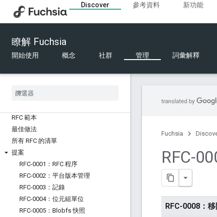
2024
Discover
參考資料
新功能
2023
2022
2021
瞭解 Fuchsia
2020
開始使用
概念
社群
管理
詞彙解釋
意見請求
總覽
RFC 程序
建立 RFC
RFC 範本
最佳做法
Fuchsia
Discov
所有 RFC 的清單
RFC-0
提案
RFC-0001：RFC 程序
RFC-0002：平台版本管理
RFC-0003：記錄
RFC-0004：位元組單位
RFC-0008：移除 
RFC-0005：Blobfs 快照