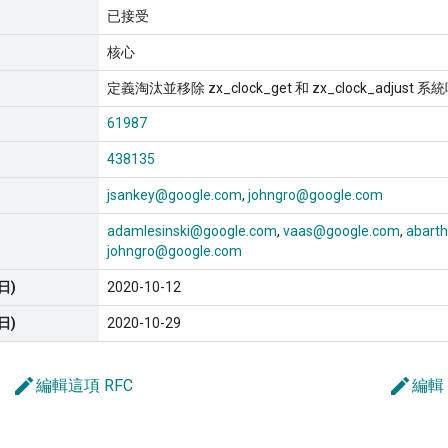
已接受
核心
定義淘汰並移除 zx_clock_get 和 zx_clock_adjus
61987
438135
jsankey@google.com
johngro@google.com
adamlesinski@google.com
vaas@google.com
abart
johngro@google.com
日)
2020-10-12
日)
2020-10-29
edit
edit
編輯這項 RFC
編輯