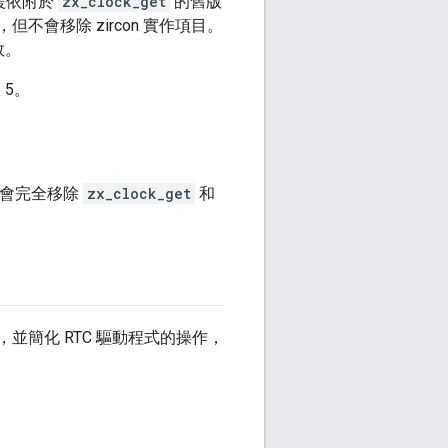
援依附於
zx_clock_get
的舊版
但不會移除 zircon 實作項目。
敗。
 5。
就會完全移除
zx_clock_get
和
並簡化 RTC 驅動程式的操作，