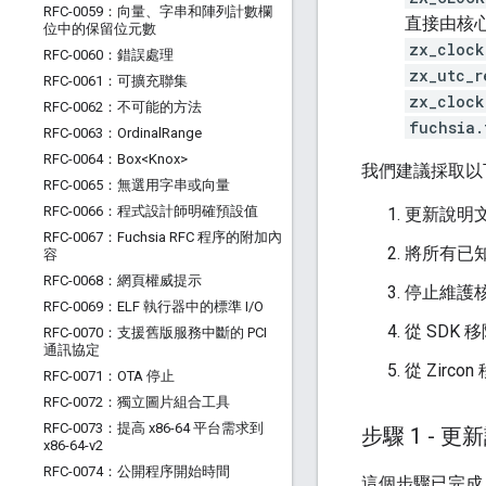
RFC-0059：向量、字串和陣列計數欄
直接由核
位中的保留位元數
zx_clock
RFC-0060：錯誤處理
zx_utc_r
RFC-0061：可擴充聯集
zx_clock
RFC-0062：不可能的方法
fuchsia.
RFC-0063：Ordinal
Range
RFC-0064：Box<Knox>
我們建議採取以
RFC-0065：無選用字串或向量
RFC-0066：程式設計師明確預設值
更新說明
RFC-0067：Fuchsia RFC 程序的附加內
將所有已
容
RFC-0068：網頁權威提示
停止維護核
RFC-0069：ELF 執行器中的標準 I
/
O
從 SDK 
RFC-0070：支援舊版服務中斷的 PCI
通訊協定
從 Zirco
RFC-0071：OTA 停止
RFC-0072：獨立圖片組合工具
RFC-0073：提高 x86-64 平台需求到
步驟 1 -
x86-64-v2
RFC-0074：公開程序開始時間
這個步驟已完成