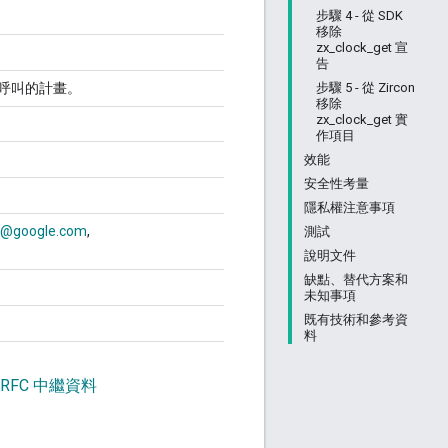
步驟 4 - 從 SDK
移除
zx_clock_get 宣
告
步驟 5 - 從 Zircon
t 系統呼叫的計畫。
移除
zx_clock_get 實
作項目
效能
安全性考量
隱私權注意事項
h@google.com
測試
說明文件
缺點、替代方案和
未知事項
既有技術和參考資
料
 RFC 中繼資料