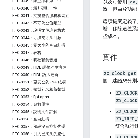
RFC-0039：類型排在第二位
以及可使用
zx_
RFC-0040：識別碼唯一性
致，但由於功能
RFC-0041：支援整合服務和裝置
這項提案定義了
RFC-0042：不可為空值類型
增。移除這些系
RFC-0043：說明文件註解格式
些成本。
RFC-0044：可擴充方法引數
RFC-0045：零大小的空白結構
RFC-0047：表格
實作
RFC-0048：明確聯集普通
RFC-0049：FIDL 調整程序演進
zx_clock_get
RFC-0050：FIDL 語法翻新
個。建議您分別
RFC-0051：更安全的 C++ 結構
RFC-0052：類型別名和新類型
ZX_CLOCK
RFC-0053：Epitaphs
zx_clock
RFC-0054：參數屬性
ZX_CLOCK
RFC-0055：說明文件註解
ZX_INFO_
RFC-0056：空白結構
符合執行緒
RFC-0057：預設沒有控制代碼
RFC-0058：引入已淘汰的屬性
ZX_CLOCK