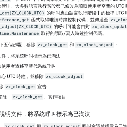
心管理。大多數語言執行階段都已修改為讀取使用者空間的 UTC
_get(ZX_CLOCK_UTC)
的呼叫應由語言執行階段中的標準 UTC
eference_get
函式取得唯讀時鐘控制代碼，並傳遞至
zx_clo
_adjust(ZX_CLOCK_UTC)
的呼叫可能會由對
zx_clock_updat
time.Maintenance
取得的讀取/寫入時鐘控制代碼。
下五個步驟，移除
zx_clock_get
和
zx_clock_adjust
：
文件，將系統呼叫標示為已淘汰
知使用者遷移至替代系統呼叫
心 UTC 時鐘，並移除
zx_clock_adjust
移除
zx_clock_get
宣告
n 移除「
zx_clock_get
」實作項目
 更新說明文件，將系統呼叫標示為已淘汰
。
zx_clock_get
和
zx_clock_adjust
呼叫會清楚標示為已淘