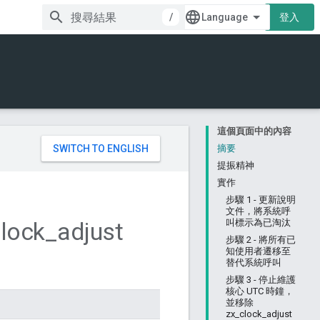
/
登入
這個頁面中的內容
。
摘要
提振精神
實作
步驟 1 - 更新說明
文件，將系統呼
lock
_
adjust
叫標示為已淘汰
步驟 2 - 將所有已
知使用者遷移至
替代系統呼叫
步驟 3 - 停止維護
核心 UTC 時鐘，
並移除
zx_clock_adjust