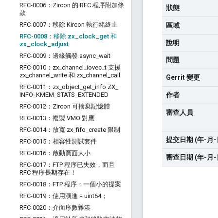
RFC-0006：Zircon 的 RFC 程序附加條
狀態
款
RFC-0007：移除 Kircon 執行緒終止
區域
RFC-0008：移除 zx
_
clock
_
get 和
說明
zx
_
clock
_
adjust
RFC-0009：邊緣觸發 async
_
wait
問題
RFC-0010：zx
_
channel
_
iovec
_
t 支援
zx
_
channel
_
write 和 zx
_
channel
_
call
Gerrit 變更
RFC-0011：zx
_
object
_
get
_
info ZX
_
INFO
_
KMEM
_
STATS
_
EXTENDED
作者
RFC-0012：Zircon 可捨棄記憶體
審查人員
RFC-0013：複製 VMO 對應
RFC-0014：放寬 zx
_
fifo
_
create 限制
提交日期 (年-月-
RFC-0015：相容性測試套件
RFC-0016：啟動頁面大小
審查日期 (年-月-
RFC-0017：FTP 程序已失效，而且
RFC 程序長期存在！
RFC-0018：FTP 程序：一個小的提案
RFC-0019：使用演進 = uint64；
RFC-0020：介面序數雜湊