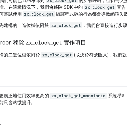
後，我們可能已成功移除對
zx_clock_get
的所有呼叫，但仍需支
檔。在這種情況下，我們會移除 SDK 中的
zx_clock_get
宣告，
何嘗試使用
zx_clock_get
編譯程式碼的行為都會導致編譯失
先建構的二進位檔依附於
zx_clock_get
，我們會直接進行步驟
ircon 移除
zx
_
clock
_
get
實作項目
構的二進位檔依附於
zx_clock_get
(取決於符號匯入)，我們
更廣泛地使用效率更高的
zx_clock_get_monotonic
系統呼叫，
能只會略微提升。
量