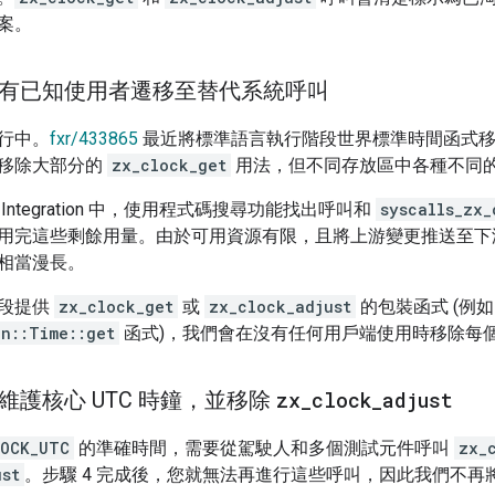
案。
 將所有已知使用者遷移至替代系統呼叫
行中。
fxr/433865
最近將標準語言執行階段世界標準時間函式移
移除大部分的
zx_clock_get
用法，但不同存放區中各種不同
l Integration 中，使用程式碼搜尋功能找出呼叫和
syscalls_zx_
用完這些剩餘用量。由於可用資源有限，且將上游變更推送至下
相當漫長。
段提供
zx_clock_get
或
zx_clock_adjust
的包裝函式 (例如 
on::Time::get
函式)，我們會在沒有任何用戶端使用時移除每
停止維護核心 UTC 時鐘，並移除
zx
_
clock
_
adjust
LOCK_UTC
的準確時間，需要從駕駛人和多個測試元件呼叫
zx_
ust
。步驟 4 完成後，您就無法再進行這些呼叫，因此我們不再將