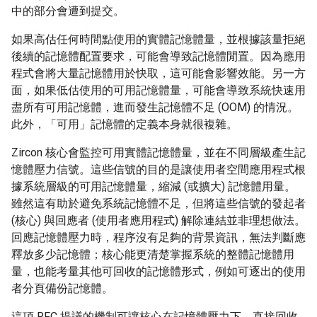
中的部分會遭到提交。
如果高估任何時間點使用的實體記憶體量，並根據該量拒絕
後續的記憶體配置要求，可能會導致記憶體閒置。因為應用
程式會將大量記憶體用於快取，這可能會影響效能。另一方
面，如果低估使用的可用記憶體量，可能會導致系統快速用
盡所有可用記憶體，進而發生記憶體不足 (OOM) 的情況。
此外，「可用」記憶體的定義本身就很複雜。
Zircon 核心會監控可用實體記憶體量，並在不同層級產生記
憶體壓力信號。這些信號的目的是讓使用者空間應用程式根
據系統層級的可用記憶體量，縮減 (或擴大) 記憶體用量。
雖然這有助於避免系統記憶體不足，但將這些信號的發起者
(核心) 與回應者 (使用者應用程式) 解除連結並非理想做法。
回應記憶體壓力時，程序沒有足夠的背景資訊，無法判斷應
釋放多少記憶體；核心能更清楚掌握系統的整體記憶體用
量，也能考量其他可回收的記憶體形式，例如可逐出的使用
者分頁備份記憶體。
這項 RFC 提議的機制可讓核心在記憶體壓力下，直接回收