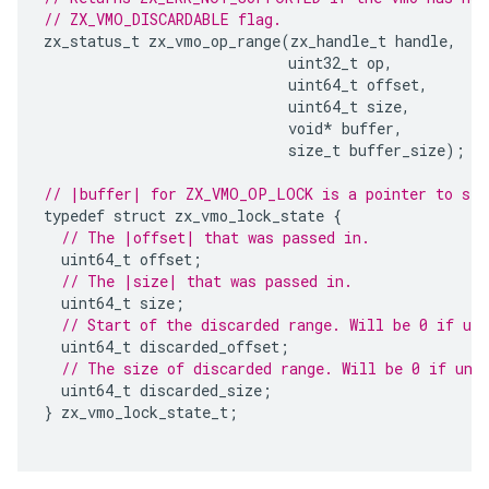
// ZX_VMO_DISCARDABLE flag.
zx_status_t
zx_vmo_op_range
(
zx_handle_t
handle
,
uint32_t
op
,
uint64_t
offset
,
uint64_t
size
,
void
*
buffer
,
size_t
buffer_size
);
// |buffer| for ZX_VMO_OP_LOCK is a pointer to str
typedef
struct
zx_vmo_lock_state
{
// The |offset| that was passed in.
uint64_t
offset
;
// The |size| that was passed in.
uint64_t
size
;
// Start of the discarded range. Will be 0 if und
uint64_t
discarded_offset
;
// The size of discarded range. Will be 0 if und
uint64_t
discarded_size
;
}
zx_vmo_lock_state_t
;