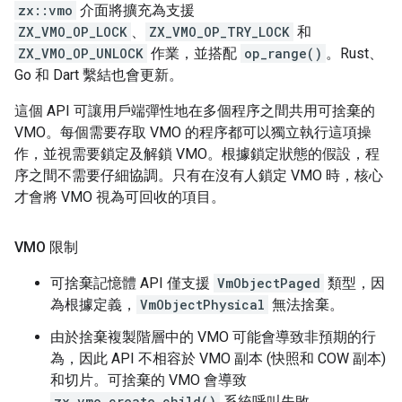
zx::vmo
介面將擴充為支援
ZX_VMO_OP_LOCK
、
ZX_VMO_OP_TRY_LOCK
和
ZX_VMO_OP_UNLOCK
作業，並搭配
op_range()
。Rust、
Go 和 Dart 繫結也會更新。
這個 API 可讓用戶端彈性地在多個程序之間共用可捨棄的
VMO。每個需要存取 VMO 的程序都可以獨立執行這項操
作，並視需要鎖定及解鎖 VMO。根據鎖定狀態的假設，程
序之間不需要仔細協調。只有在沒有人鎖定 VMO 時，核心
才會將 VMO 視為可回收的項目。
VMO 限制
可捨棄記憶體 API 僅支援
VmObjectPaged
類型，因
為根據定義，
VmObjectPhysical
無法捨棄。
由於捨棄複製階層中的 VMO 可能會導致非預期的行
為，因此 API 不相容於 VMO 副本 (快照和 COW 副本)
和切片。可捨棄的 VMO 會導致
zx_vmo_create_child()
系統呼叫失敗。