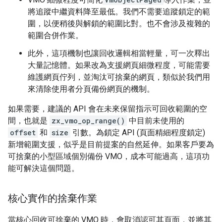
將追蹤中繼資料降至最低。我們不需要追蹤鎖定的範
圍，以便稍後與解鎖的範圍比對。也不會涉及複雜的
範圍合併作業。
此外，這項機制也讓回收邏輯相當輕量，可一次釋出
大量記憶體。如果改為支援網頁細微程度，可能需要
維護網頁佇列，並淘汰可捨棄的網頁，類似於我們用
來清除使用者分頁備份網頁的機制。
如果需要，建議的 API 會在未來保留指示可回收範圍的空
間，也就是
zx_vmo_op_range()
中目前未使用的
offset
和
size
引數。為鎖定 API (頁面精細程度鎖定)
新增範圍支援，似乎是目前提案的自然延伸。如果客戶要為
可捨棄的小型區域個別備份 VMO，成本可能過高，這項功
能可解決這個問題。
核心實作的捨棄作業
當核心回收可捨棄的 VMO 時，會取消認可其頁面，並將其