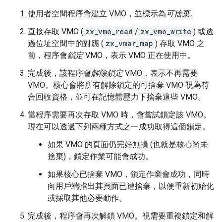
使用者空間程序會建立 VMO，並標示為
可捨棄
。
直接存取 VMO (
zx_vmo_read
/
zx_vmo_write
) 或透
過位址空間中的對應 (
zx_vmar_map
) 存取 VMO 之
前，程序會
鎖定
VMO，表示 VMO 正在使用中。
完成後，該程序會
解除鎖定
VMO，表示不再需要
VMO。核心會將所有解除鎖定的可捨棄 VMO 視為符
合回收資格，並可在記憶體壓力下捨棄這些 VMO。
當程序需要再次存取 VMO 時，會嘗試鎖定該 VMO。
現在可以透過下列兩種方式之一成功取得這個鎖定。
如果 VMO 的頁面仍完好無損 (也就是核心尚未
捨棄)，鎖定作業可能會成功。
如果核心已捨棄 VMO，鎖定作業會成功，同時
向用戶端指出其頁面已遭捨棄，以便重新初始化
或採取其他必要動作。
完成後，程序會再次解鎖 VMO。視需要重複鎖定和解