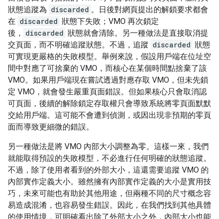
狀態追蹤為
discarded
。日後對網頁提出的解鎖要求都會
在
discarded
狀態下失敗；VMO 再次鎖定
後，
discarded
狀態就會清除。另一種做法是直接取消提
交頁面，而不明確追蹤狀態。不過，追蹤
discarded
狀態
可實現更嚴格的失敗模型。舉例來說，假設用戶端在位址空
間中對應了可捨棄的 VMO，而核心在某個時間點捨棄了該
VMO。如果用戶端現在嘗試透過對應存取 VMO，但未先鎖
定 VMO，就會發生嚴重頁面錯誤。但如果核心只會取消認
可頁面，後續的解除鎖定存取權只會導致系統將零頁面默默
交給用戶端。這可能不會遭到偵測，或因出現非預期的零頁
面而導致更細微的錯誤。
另一種做法是將 VMO 內部大小調整為零。這樣一來，我們
就能取得預設的失敗模型，不必進行任何明確的狀態追蹤。
不過，除了使用者看到的外部大小，這還需要追蹤 VMO 的
內部實作定義大小。雖然擁有內部實作定義的大小是實用技
巧，未來可能也有助於其他用途，但兩種不同的尺寸概念容
易造成混淆，也容易發生錯誤。因此，在我們找到其他具體
的使用情境，可明確看出除了外部大小之外，內部大小也能