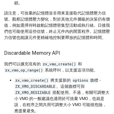
鎖。
請注意，可捨棄的記憶體並非用來直接取代記憶體壓力信
號。觀察記憶體壓力變化，對於其他元件層級的決策仍有價
值，例如選擇何時啟動記憶體密集型活動或執行緒。日後我
們也可能使用這些信號，終止元件內的閒置程序。記憶體壓
力信號也能讓元件更精確地控制要釋放的記憶體和時間。
Discardable Memory API
我們可以擴充現有的
zx_vmo_create()
和
zx_vmo_op_range()
系統呼叫，以支援這項功能。
zx_vmo_create()
將支援新的
options
旗標 -
ZX_VMO_DISCARDABLE
。這個旗標可與
ZX_VMO_RESIZABLE
搭配使用。不過，有關可調整大
小 VMO 的一般建議也適用於可捨棄 VMO，也就是
說，在程序之間共用可調整大小 VMO 可能很危險，
應盡量避免。