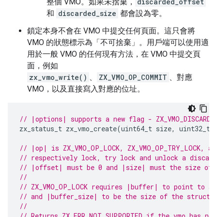
整個 VMO。如果未捨棄，
discarded_offset
和
discarded_size
都會設為零。
鎖定本身不會在 VMO 中提交任何頁面。這只會將
VMO 的狀態標示為「不可捨棄」。用戶端可以使用適
用於一般 VMO 的任何現有方法，在 VMO 中提交頁
面，例如
zx_vmo_write()
、
ZX_VMO_OP_COMMIT
、對應
VMO，以及直接寫入對應的位址。
// |options| supports a new flag - ZX_VMO_DISCARDA
zx_status_t
zx_vmo_create
(
uint64_t
size
,
uint32_t
// |op| is ZX_VMO_OP_LOCK, ZX_VMO_OP_TRY_LOCK, an
// respectively lock, try lock and unlock a discar
// |offset| must be 0 and |size| must the size of 
//
// ZX_VMO_OP_LOCK requires |buffer| to point to a 
// and |buffer_size| to be the size of the struct.
//
// Returns ZX_ERR_NOT_SUPPORTED if the vmo has not