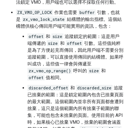
法鎖定 VMO，用戶端也可以選擇不採取任何行動。
ZX_VMO_OP_LOCK
作業也需要
buffer
引數，也就
是
zx_vmo_lock_state
結構體的輸出指標。這個結
構體供核心傳回用戶端可能實用的資訊，包含：
offset
和
size
追蹤鎖定的範圍：這是用戶
端傳遞的
size
和
offset
引數。這些值純粹
是為了方便起見而傳回，因此用戶端不需要分別
追蹤範圍，可以直接使用傳回的結構體。如果呼
叫成功，這些值一律會與傳遞至
zx_vmo_op_range()
呼叫的
size
和
offset
值相同。
discarded_offset
和
discarded_size
追蹤
已捨棄的範圍：這是鎖定範圍內包含已捨棄頁面
的最大範圍。這個範圍內並非所有頁面都會遭到
捨棄，這只是這個範圍內所有捨棄子範圍的聯
集，可能也包含未捨棄的頁面。使用目前的 API
時，如果核心已捨棄 VMO，捨棄的範圍會涵蓋