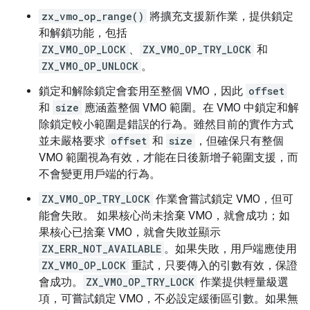
zx_vmo_op_range()
將擴充支援新作業，提供鎖定
和解鎖功能，包括
ZX_VMO_OP_LOCK
、
ZX_VMO_OP_TRY_LOCK
和
ZX_VMO_OP_UNLOCK
。
鎖定和解除鎖定會套用至整個 VMO，因此
offset
和
size
應涵蓋整個 VMO 範圍。在 VMO 中鎖定和解
除鎖定較小範圍是錯誤的行為。雖然目前的實作方式
並未嚴格要求
offset
和
size
，但確保只有整個
VMO 範圍視為有效，才能在日後新增子範圍支援，而
不會變更用戶端的行為。
ZX_VMO_OP_TRY_LOCK
作業會嘗試鎖定 VMO，但可
能會失敗。 如果核心尚未捨棄 VMO，就會成功；如
果核心已捨棄 VMO，就會失敗並顯示
ZX_ERR_NOT_AVAILABLE
。如果失敗，用戶端應使用
ZX_VMO_OP_LOCK
重試，只要傳入的引數有效，保證
會成功。
ZX_VMO_OP_TRY_LOCK
作業提供輕量級選
項，可嘗試鎖定 VMO，不必設定緩衝區引數。如果無