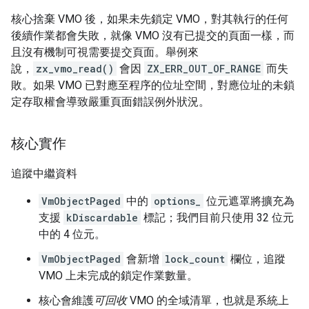
核心捨棄 VMO 後，如果未先鎖定 VMO，對其執行的任何
後續作業都會失敗，就像 VMO 沒有已提交的頁面一樣，而
且沒有機制可視需要提交頁面。舉例來
說，
zx_vmo_read()
會因
ZX_ERR_OUT_OF_RANGE
而失
敗。如果 VMO 已對應至程序的位址空間，對應位址的未鎖
定存取權會導致嚴重頁面錯誤例外狀況。
核心實作
追蹤中繼資料
VmObjectPaged
中的
options_
位元遮罩將擴充為
支援
kDiscardable
標記；我們目前只使用 32 位元
中的 4 位元。
VmObjectPaged
會新增
lock_count
欄位，追蹤
VMO 上未完成的鎖定作業數量。
核心會維護
可回收
VMO 的全域清單，也就是系統上