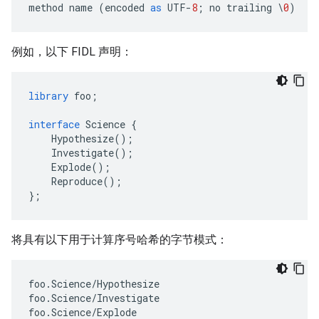
method
name
(
encoded
as
UTF
-
8
;
no
trailing
\
0
)
例如，以下 FIDL 声明：
library
foo
;
interface
Science
{
Hypothesize
();
Investigate
();
Explode
();
Reproduce
();
};
将具有以下用于计算序号哈希的字节模式：
foo.Science/Hypothesize

foo.Science/Investigate

foo.Science/Explode
