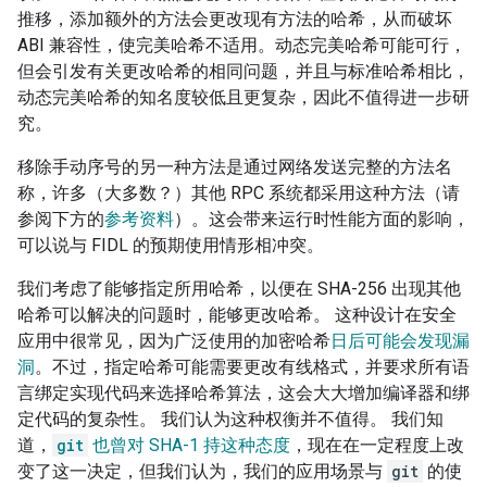
推移，添加额外的方法会更改现有方法的哈希，从而破坏
ABI 兼容性，使完美哈希不适用。动态完美哈希可能可行，
但会引发有关更改哈希的相同问题，并且与标准哈希相比，
动态完美哈希的知名度较低且更复杂，因此不值得进一步研
究。
移除手动序号的另一种方法是通过网络发送完整的方法名
称，许多（大多数？）其他 RPC 系统都采用这种方法（请
参阅下方的
参考资料
）。这会带来运行时性能方面的影响，
可以说与 FIDL 的预期使用情形相冲突。
我们考虑了能够指定所用哈希，以便在 SHA-256 出现其他
哈希可以解决的问题时，能够更改哈希。 这种设计在安全
应用中很常见，因为广泛使用的加密哈希
日后可能会发现漏
洞
。不过，指定哈希可能需要更改有线格式，并要求所有语
言绑定实现代码来选择哈希算法，这会大大增加编译器和绑
定代码的复杂性。 我们认为这种权衡并不值得。 我们知
道，
git
也曾对 SHA-1 持这种态度
，现在在一定程度上改
变了这一决定，但我们认为，我们的应用场景与
git
的使