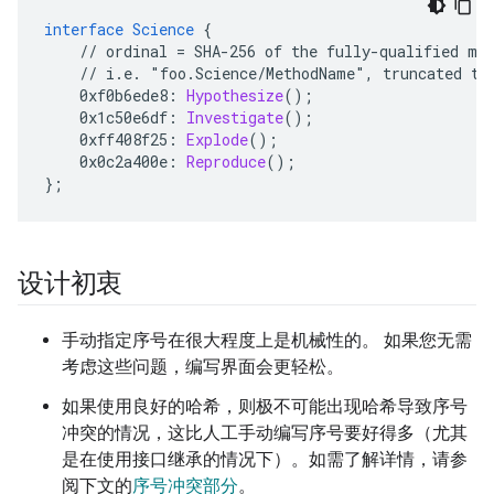
interface
Science
{
//
ordinal
=
SHA-256
of
the
fully-qualified
me
//
i.e.
"foo.Science/MethodName",
truncated
to
0
xf0b6ede8
:
Hypothesize
();
0
x1c50e6df
:
Investigate
();
0
xff408f25
:
Explode
();
0
x0c2a400e
:
Reproduce
();
}
;
设计初衷
手动指定序号在很大程度上是机械性的。 如果您无需
考虑这些问题，编写界面会更轻松。
如果使用良好的哈希，则极不可能出现哈希导致序号
冲突的情况，这比人工手动编写序号要好得多（尤其
是在使用接口继承的情况下）。如需了解详情，请参
阅下文的
序号冲突部分
。