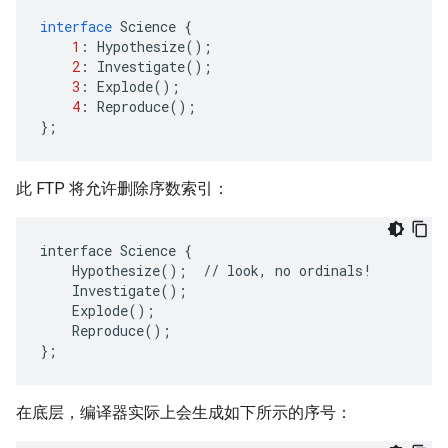
interface
Science
{
1
:
Hypothesize
();
2
:
Investigate
();
3
:
Explode
();
4
:
Reproduce
();
};
此 FTP 将允许删除序数索引：
interface Science {

    Hypothesize();  // look, no ordinals!

    Investigate();

    Explode();

    Reproduce();

在底层，编译器实际上会生成如下所示的序号：