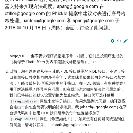
器支持来实现方法调度。apang@google.com 在
ctiller@google.com 的 Phickle 提案中建议对表进行序号哈
希处理。ianloic@google.com 和 apang@google.com 于
2018 年 10 月 18 日（周四）会面，讨论了此问题。
bug_report
code
edit
Mojo/FIDL1 也不要求程序员指定序号；相反，它们是按顺序生成的
（类似于 FlatBuffers 为表字段隐式标记编号）。
↩
以前，您可以创建从任何其他 FIDL 接口继承的 FIDL 接口。不过，接
口和超接口共享相同的序号空间，这意味着如果您向某个接口添加方
法，可能会破坏其他遥远库中的子接口。在 FIDL 领域，有多种提案可
用于解决继承 / 序号冲突问题，但在我们确定如何解决此问题之前，
我们已将接口的默认设置切换为禁止继承。 接口仍可选择使用
[FragileBase]
属性来允许子接口。 如果您遇到此问题，编译器应
会输出一条包含简要说明的错误消息。我 (abarth@google.com) 在平
台源代码树中使用 FIDL 接口继承的每个位置都添加了
[FragileBase]
属性（希望如此！）。如果您有任何疑问或遇到任
何问题，请与我联系。 --abarth@google.com
↩