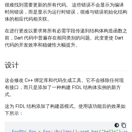
很难找到需要更新的所有代码。 这些错误不会显示为编译
时间错误，而是显示为运行时错误，很难与错误初始化结构
体的相应代码相关联。
在进行更改以要求将所有必需字段传递到结构体构造函数之
前，Dart 代码中普遍存在相同类别的问题。此变更使 Dart
代码的开发效率和稳健性大幅提升。
设计
这会修改 C++ 绑定库和代码生成工具。它不会移除任何现
有接口，而只是添加了一种构建 FIDL 结构体实例的新方
式。
这为 FIDL 结构添加了构建器模式。使用该功能后的效果如
下所示：
FooPtr
foo
=
Foo
::
Builder
()
->set_bar
(
"hello"
)
->se