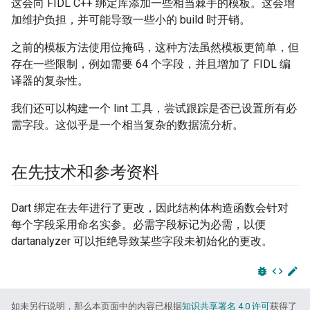
这会向 FIDL C++ 绑定库添加一些相当棘手的模板。这会增
加维护负担，并可能导致一些小的 build 时开销。
之前的模板方法使用位掩码，这种方法虽然模板更简单，但
存在一些限制，例如需要 64 个字段，并且增加了 FIDL 编
译器的复杂性。
我们还可以构建一个 lint 工具，尝试跟踪是否已设置所有必
需字段。这似乎是一个相当复杂的数据流分析。
在先技术和参考资料
Dart 绑定在去年进行了更改，因此结构体构造函数会针对
每个字段采用命名实参。必需字段标记为必需，以便
dartanalyzer 可以拒绝导致某些字段未初始化的更改。
bug_report
code
edit
如未另行说明，那么本页面中的内容已根据
知识共享署名 4.0 许可
获得了