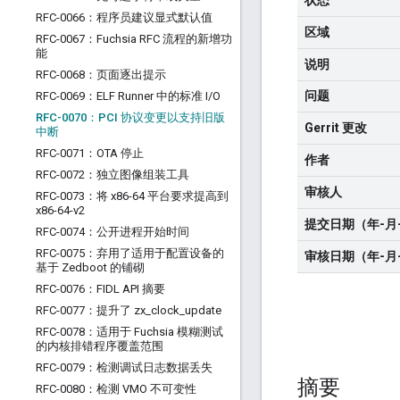
状态
RFC-0066：程序员建议显式默认值
区域
RFC-0067：Fuchsia RFC 流程的新增功
能
说明
RFC-0068：页面逐出提示
问题
RFC-0069：ELF Runner 中的标准 I
/
O
RFC-0070：PCI 协议变更以支持旧版
Gerrit 更改
中断
RFC-0071：OTA 停止
作者
RFC-0072：独立图像组装工具
审核人
RFC-0073：将 x86-64 平台要求提高到
x86-64-v2
提交日期（年-月
RFC-0074：公开进程开始时间
RFC-0075：弃用了适用于配置设备的
审核日期（年-月
基于 Zedboot 的铺砌
RFC-0076：FIDL API 摘要
RFC-0077：提升了 zx
_
clock
_
update
RFC-0078：适用于 Fuchsia 模糊测试
的内核排错程序覆盖范围
RFC-0079：检测调试日志数据丢失
摘要
RFC-0080：检测 VMO 不可变性