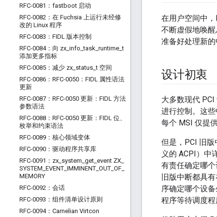
RFC-0081：fastboot 启动
RFC-0082：在 Fuchsia 上运行未经修
在用户空间中，
改的 Linux 程序
不断虚假地唤醒
RFC-0083：FIDL 版本控制
准备好处理新的
RFC-0084：向 zx
_
info
_
task
_
runtime
_
t
添加更多指标
RFC-0085：减少 zx
_
status
_
t 空间
设计初衷
RFC-0086：RFC-0050：FIDL 属性语法
更新
RFC-0087：RFC-0050 更新：FIDL 方法
大多数现代 PCI
参数语法
进行控制。这些
RFC-0088：RFC-0050 更新：FIDL 位、
每个 MSI 
枚举和约束语法
RFC-0089：核心领域变体
但是，PCI 旧
RFC-0090：驱动程序共享库
义的 ACPI
RFC-0091：zx
_
system
_
get
_
event ZX
_
有责任确定哪个设
SYSTEM
_
EVENT
_
IMMINENT
_
OUT
_
OF
_
MEMORY
旧版中断都具有在内
RFC-0092：会话
序确定哪个设备
RFC-0093：组件清单设计原则
程序等待调度程
RFC-0094：Carnelian Virtcon