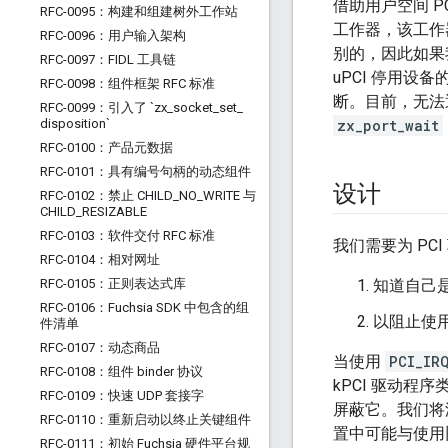
借助用户空间 P
RFC-0095：构建和组建树外工作站
工作器，该工作
RFC-0096：用户输入架构
别的，因此如果
RFC-0097：FIDL 工具链
uPCI 停用设
RFC-0098：组件框架 RFC 标准
断。目前，无法
RFC-0099：引入了 `zx
_
socket
_
set
_
disposition`
zx_port_wait
RFC-0100：产品元数据
RFC-0101：具有编号句柄的动态组件
设计
RFC-0102：禁止 CHILD
_
NO
_
WRITE 与
CHILD
_
RESIZABLE
RFC-0103：软件交付 RFC 标准
我们需要为 P
RFC-0104：相对网址
RFC-0105：正则表达式库
知道自己是
RFC-0106：Fuchsia SDK 中包含的组
以阻止使
件清单
RFC-0107：动态商品
当使用
PCI_IR
RFC-0108：组件 binder 协议
kPCI 驱动
RFC-0109：快速 UDP 套接字
屏蔽它。我们将
RFC-0110：重新启动以终止关键组件
置中可能与使用
RFC-0111：初始 Fuchsia 硬件平台规