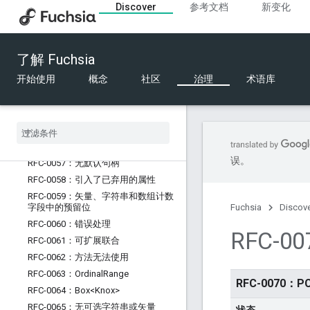
RFC-0048：显式联合序数
Discover
参考文档
新变化
RFC-0049：FIDL 微调过程的演变
RFC-0050：FIDL 语法修订
RFC-0051：适用于 C++ 的更安全的结
了解 Fuchsia
构体
开始使用
概念
社区
治理
术语库
RFC-0052：类型别名和新类型
RFC-0053：表情符号
RFC-0054：参数属性
RFC-0055：文档注释
RFC-0056：空结构体
误。
RFC-0057：无默认句柄
RFC-0058：引入了已弃用的属性
RFC-0059：矢量、字符串和数组计数
字段中的预留位
Fuchsia
Discov
RFC-0060：错误处理
RFC-
RFC-0061：可扩展联合
RFC-0062：方法无法使用
RFC-0063：Ordinal
Range
RFC-0070
RFC-0064：Box<Knox>
RFC-0065：无可选字符串或矢量