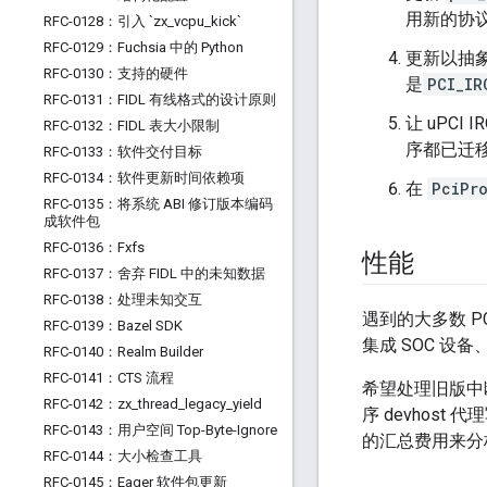
用新的协
RFC-0128：引入 `zx
_
vcpu
_
kick`
RFC-0129：Fuchsia 中的 Python
更新以抽
RFC-0130：支持的硬件
是
PCI_IR
RFC-0131：FIDL 有线格式的设计原则
让 uPC
RFC-0132：FIDL 表大小限制
序都已迁
RFC-0133：软件交付目标
RFC-0134：软件更新时间依赖项
在
PciPr
RFC-0135：将系统 ABI 修订版本编码
成软件包
RFC-0136：Fxfs
性能
RFC-0137：舍弃 FIDL 中的未知数据
RFC-0138：处理未知交互
遇到的大多数 P
RFC-0139：Bazel SDK
集成 SOC 设
RFC-0140：Realm Builder
RFC-0141：CTS 流程
希望处理旧版中
RFC-0142：zx
_
thread
_
legacy
_
yield
序 devhost
RFC-0143：用户空间 Top-Byte-Ignore
的汇总费用来分
RFC-0144：大小检查工具
RFC-0145：Eager 软件包更新