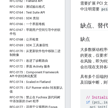
RFC-0162：Flatland API
需要扩展 PC
RFC-0163：测试输出格式
中注明需要
pci
RFC-0164：Test Suite API
RFC-0165：SDK 类别
RFC-0166：一个界面堆栈
缺点、替
RFC-0167：早期用户空间引导中的软
件包
缺点
RFC-0168：公开检查
RFC-0169：SDK 工具兼容性
大多数驱动程序都
RFC-0170：从更新软件包中移除二进
制映像
的更改，仅要求
RFC-0171：改进了诊断路由
在风险，即为特
RFC-0172：界面 Activity 服务
会出现在支持各
RFC-0173：Component Framework
API 中的结构化配置
具有多个后端的情
RFC-0174：Scaled in Flatland
及旧版中断，则
RFC-0175：ELF Runner stdio 转发默认
值
// Initiali
RFC-0176：禁止在 Fuchsia 源代码树
中添加新的 Dart 程序
if
(
pci_
.
is
pci_init
(
RFC-0177：适用于父视图的 Focus