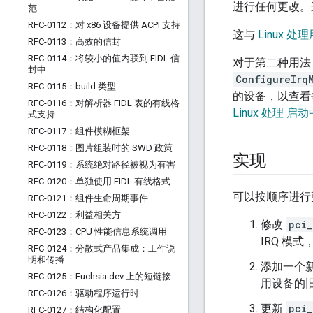
进行任何更改。
范
RFC-0112：对 x86 设备提供 ACPI 支持
这与
Linux 
RFC-0113：高效的信封
RFC-0114：将较小的值内联到 FIDL 信
对于第二种用法
封中
ConfigureIrq
RFC-0115：build 类型
的设备，以查看
RFC-0116：对解析器 FIDL 表的有线格
Linux 处理 启
式支持
RFC-0117：组件模糊框架
RFC-0118：图片组装时的 SWD 政策
实现
RFC-0119：系统绝对路径被视为有害
RFC-0120：单独使用 FIDL 有线格式
可以按顺序进行
RFC-0121：组件生命周期事件
RFC-0122：利益相关方
修改
pci_
RFC-0123：CPU 性能信息系统调用
IRQ 模
RFC-0124：分散式产品集成：工件说
明和传播
添加一个
RFC-0125：Fuchsia
.
dev 上的短链接
用设备的
RFC-0126：驱动程序运行时
更新
pci_
RFC-0127：结构化配置