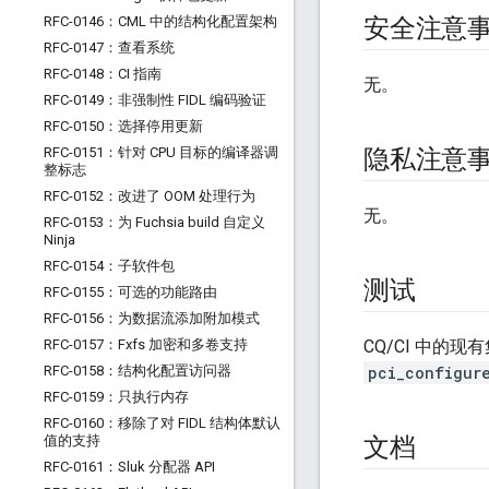
RFC-0146：CML 中的结构化配置架构
安全注意
RFC-0147：查看系统
RFC-0148：CI 指南
无。
RFC-0149：非强制性 FIDL 编码验证
RFC-0150：选择停用更新
RFC-0151：针对 CPU 目标的编译器调
隐私注意
整标志
RFC-0152：改进了 OOM 处理行为
无。
RFC-0153：为 Fuchsia build 自定义
Ninja
RFC-0154：子软件包
测试
RFC-0155：可选的功能路由
RFC-0156：为数据流添加附加模式
RFC-0157：Fxfs 加密和多卷支持
CQ/CI 中
RFC-0158：结构化配置访问器
pci_configur
RFC-0159：只执行内存
RFC-0160：移除了对 FIDL 结构体默认
值的支持
文档
RFC-0161：Sluk 分配器 API