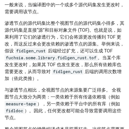
一般来说，当编译图中的一个或多个源代码集发生更改时，
需要调用该节点。
渗透节点的源代码集比整个视图节点的源代码集小得多，其
源代码集是直接“源”和目标对象文件 (TOF)。也就是说，如
果利用了它们的渗透行为，它们会将源更改传播到 TOF 更
改，而这反过来会更改依赖的渗透节点的源集。举例来说，
假设
fidlgen_rust
后端经过扩充，还可以生成 TOF
fuchsia.some.library.fidlgen_rust.tof
。当某个库
发生更改时，如果其 TOF 也发生更改，那么所有依赖库也
需要更改，从而导致对
fidlgen_rust
后端的调用次数增
加（依此类推）。
与渗透节点相比，全视图节点的来源集要广泛得多。 全视
图节点大致分为两类：一类依赖于所有传递依赖项（例如
measure-tape
），另一类依赖于平台中的所有库（例如
fidldoc
）。因此，任何更改都可能会导致需要调用这些
节点。