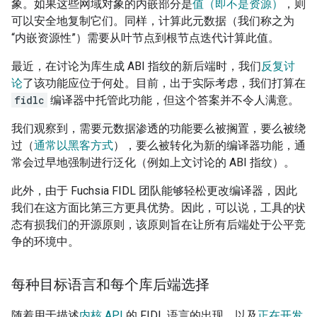
象。如果这些网域对象的内嵌部分是
值（即不是资源）
，则
可以安全地复制它们。同样，计算此元数据（我们称之为
“内嵌资源性”）需要从叶节点到根节点迭代计算此值。
最近，在讨论为库生成 ABI 指纹的新后端时，我们
反复讨
论
了该功能应位于何处。目前，出于实际考虑，我们打算在
fidlc
编译器中托管此功能，但这个答案并不令人满意。
我们观察到，需要元数据渗透的功能要么被搁置，要么被绕
过（
通常以黑客方式
），要么被转化为新的编译器功能，通
常会过早地强制进行泛化（例如上文讨论的 ABI 指纹）。
此外，由于 Fuchsia FIDL 团队能够轻松更改编译器，因此
我们在这方面比第三方更具优势。因此，可以说，工具的状
态有损我们的开源原则，该原则旨在让所有后端处于公平竞
争的环境中。
每种目标语言和每个库后端选择
随着用于描述
内核 API
的 FIDL 语言的出现，以及
正在开发