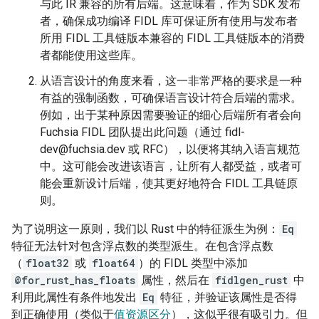
与此 IR 兼容的所有后端。这意味着，作为 SDK 发布
者，确保成功编译 FIDL 库可保证所有使用与发布者
所用 FIDL 工具链版本兼容的 FIDL 工具链版本的消费
者都能使用这些库。
从语言设计的角度来看，这一非常严格的要求是一种
有益的强制函数，可确保语言设计符合后端的需求。
例如，出于某种原因需要验证的细心后端所有者会向
Fuchsia FIDL 团队提出此问题（通过 fidl-
dev@fuchsia.dev 或 RFC），以便将其纳入语言规范
中。这可能会改进该语言，让所有人都受益，或者可
能会重新设计后端，使其更好地符合 FIDL 工具链原
则。
为了说明这一原则，我们以 Rust 中的特征派生为例：
Eq
特征无法针对包含浮点数的类型派生。在包含浮点数
（
float32
或
float64
）的 FIDL 类型中添加
@for_rust_has_floats
属性，然后在
fidlgen_rust
中
利用此属性有条件地发出
Eq
特征，并验证该属性是否得
到正确使用（类似于
值资源区分
），这似乎很有吸引力。但