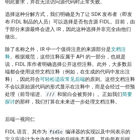
明此要求，并在无法访问源代码时正常失败。
选择这种分解方式，我们明确是为了让 SDK 发布者（即发
布 FIDL 制品的人员）可以选择是否包含源 FIDL。目前，由
于部分来源最终会进入 IR，因此这种选择并非完全由他们
做出。
除了名称之外，IR 中一个值得注意的来源部分是
文档注
释
。根据规范，这些注释应属于 API 的一部分，也就是
说，FIDL 库作者明确选择公开这些注释。此外，大多数后
端都会使用这些文档注释（例如，在生成的代码中发出注
释），因此符合
可轻松适应常见后端
的原则。这些文档注释
不会以原始源代码的形式显示在注释中，而是会经过一些预
处理（前导缩进、
///
和留白会被剪掉）。正如我们
简要
探讨
的那样，我们打算在未来进一步处理文档注释。
后端一视同仁
FIDL 语言、其作为
fidlc
编译器的实现以及中间表示的
定义应设计为允许包含性的后端生态系统，其中所有后端