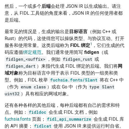
然后，一个或多个
后端
会处理 JSON IR 以生成输出。请注
意，从 FIDL 工具链的角度来看，JSON IR 的任何使用者都
是后端。
最常见的情况是，生成的输出是
目标语言
（例如 C++ 或
Rust）的代码，这使得您可以操纵类型、与协议互动、打开
1
服务和使用常量。这类后端称为
FIDL 绑定
，它们生成的代
码应遵循
绑定规范
。我们通常使用简写
fidlgen
（或
fidlgen_<suffix>
，例如
fidlgen_rust
或
fidlgen_dart
）来指代生成 FIDL 绑定的后端。我们将
网
域对象
称为目标语言中用于表示 FIDL 类型的一组类和类
型。例如，FIDL 枚举
fuchsia.fonts/Slant
将在 C++ 中
（作为
enum class
）或在 Go 中（作为
type Slant
uint32
）具有相应的网域对象。
还有各种各样的其他后端，每种后端都有自己的需求和特
点。例如：
fidldoc
会生成 FIDL 文档，例如
fuchsia.fonts
页面；
fidl_api_summarize
会生成 FIDL 库
的 API 摘要；
fidlcat
使用 JSON IR 来提供运行时自省。