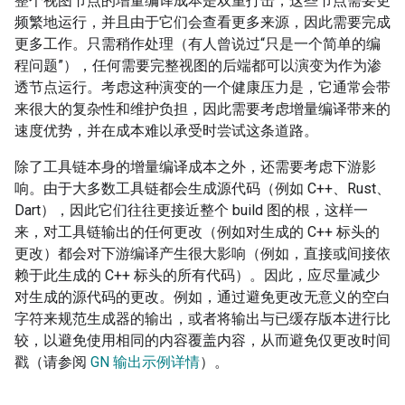
整个视图节点的增量编译成本是双重打击，这些节点需要更
频繁地运行，并且由于它们会查看更多来源，因此需要完成
更多工作。只需稍作处理（有人曾说过“只是一个简单的编
程问题”），任何需要完整视图的后端都可以演变为作为渗
透节点运行。考虑这种演变的一个健康压力是，它通常会带
来很大的复杂性和维护负担，因此需要考虑增量编译带来的
速度优势，并在成本难以承受时尝试这条道路。
除了工具链本身的增量编译成本之外，还需要考虑下游影
响。由于大多数工具链都会生成源代码（例如 C++、Rust、
Dart），因此它们往往更接近整个 build 图的根，这样一
来，对工具链输出的任何更改（例如对生成的 C++ 标头的
更改）都会对下游编译产生很大影响（例如，直接或间接依
赖于此生成的 C++ 标头的所有代码）。因此，应尽量减少
对生成的源代码的更改。例如，通过避免更改无意义的空白
字符来规范生成器的输出，或者将输出与已缓存版本进行比
较，以避免使用相同的内容覆盖内容，从而避免仅更改时间
戳（请参阅
GN 输出示例详情
）。