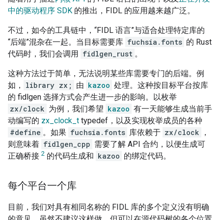
中的驱动程序 SDK
的推出，FIDL 的应用越来越广泛。
不过，如今的工具链中，“FIDL 语言”与适合处理特定库的
“后端”混杂在一起。当目标需要库
fuchsia.fonts
的 Rust
代码时，我们会调用
fidlgen_rust
。
这种方法过于简单，无法说明某些库需要专门的后端。例
如，
library zx;
由
kazoo
处理。这种按目标平台按库
的 fidlgen 选择方式会产生进一步的影响。以枚举
zx/clock
为例，我们希望
kazoo
有一天能够生成当前手
动编写的
zx_clock_t
typedef，以及实现枚举成员的各种
#define
。如果
fuchsia.fonts
库依赖于
zx/clock
，
则意味着
fidlgen_cpp
需要了解 API 合约，以便生成可
2
正确桥接
的代码生成和
kazoo
的绑定代码。
每个平台一个库
目前，我们对具有相同名称的 FIDL 库的多个定义没有明确
的意见。虽然不建议这样做，但可以在源代码树的各个位置