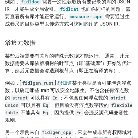
例如，
fidldoc
需要一次性获取所有要记录的库的 JSON
IR，才能生成全局索引。
fidlcat
也面临同样的问题，需
要查看所有库才能正常运行。
measure-tape
需要通过生
成卷尺的目标类型以传递方式可访问的库的 JSON IR。
渗透元数据
某些后端需要有关库的特殊元数据才能运行。 通常，此元
数据需要从库依赖项树的叶节点（即“基础库”）开始迭代计
算，然后元数据会渗透到根节点（即正在编译的库）。
例如，[
fidlgen_rust
]
想知道
某个类型是否可能包含浮点
数，以确定哪些 trait 可以安全地派生。不包含任何浮点数
的
struct
可以具有
Eq
；不包含任何浮点数的
strict
union
可以具有
Eq
；但目前没有浮点数字段的
flexible
table
不能具有
Eq
，因为提供
Eq
会违反源代码兼容性
规则。
另一个示例来自
fidlgen_cpp
，它会生成非所有权网域对