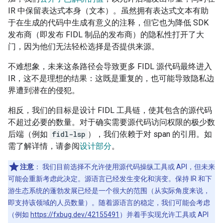
IR 中保留表达式本身（文本）。虽然拥有表达式文本有助
于在生成的代码中生成有意义的注释，但它也为降低 SDK
发布商（即发布 FIDL 制品的发布商）的隐私性打开了大
门，因为他们无法轻松选择是否提供来源。
不难想象，未来这条路径会导致更多 FIDL 源代码最终进入
IR，这不是理想的结果：这既是重复的，也可能导致隐私边
界遭到潜在的侵犯。
相反，我们的目标是设计 FIDL 工具链，使其包含的源代码
不超过必要的数量。对于确实需要源代码访问权限的极少数
后端（例如
fidl-lsp
），我们依赖于对 span 的引用。如
需了解详情，请参阅
设计部分
。
注意
：
我们目前选择不允许使用源代码操纵工具或 API，但未来
可能会重新考虑此决定。源语言已经发生变化和演变。保持 IR 和下
游生态系统的蓬勃发展已经是一个很大的范围（从实际角度来说，
即支持该领域的人员数量）。随着源语言的稳定，我们可能会考虑
（例如
https://fxbug.dev/42155491
）并着手实现允许工具或 API