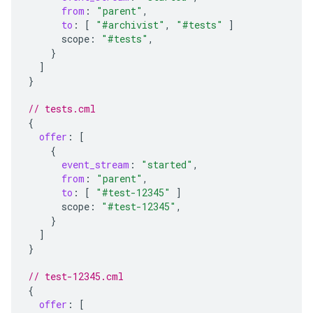
from
:
"parent"
,
to
:
[
"#archivist"
,
"#tests"
]
scope
:
"#tests"
,
}
]
}
// tests.cml
{
offer
:
[
{
event_stream
:
"started"
,
from
:
"parent"
,
to
:
[
"#test-12345"
]
scope
:
"#test-12345"
,
}
]
}
// test-12345.cml
{
offer
:
[