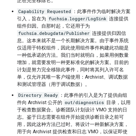
正在完全移除它。
Capability Requested
：此事件作为临时解决方案
引入，旨在为
fuchsia.logger/LogSink
连接提供
组件归因。自那时起，它还用于为
fuchsia.debugdata/Publisher
连接提供归因信
息。这本来就不是一个长期解决方案。由于事件系统
仅适用于特权组件，因此使用组件事件构建此功能是
一种低承诺的方法。我们当时就明白，如果用例数量
增加，就需要发明一种更标准化的解决方案。目前的
计划是努力完全移除此事件，同时将其列入许可名
单，仅允许其唯一客户端使用：Archivist、调试数据
和测试管理器（用于调试数据）。
Directory Ready
：此事件的引入是为了提供由组
件向 Archivist 公开的
out/diagnostics
目录，以用
于检查数据聚合。诊断团队计划设计 VMO 支持的日
志。鉴于日志需要在组件开始提供诊断目录之前可
用，因此这种方法已过时。将设计一种新解决方案，
用于向 Archivist 提供检查和日志 VMO，以保证即使