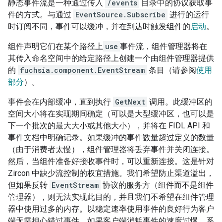
静态事件流是一种通过传入
/events
目录中的协议获取事
件的方式。与通过
EventSource.Subscribe
进行的运行
时订阅不同，事件可以缓冲，并在到达时触发组件的
启动
。
组件声明它们在某个路径上
use
事件流，组件管理器将在
其传入命名空间中的给定路径上创建一个由组件管理器提供
的
fuchsia.component.EventStream
条目（请参阅
使用
部分
）。
事件会在内部缓冲，直到执行
GetNext
调用。此缓冲区的
空间大小将在实现期间确定（可以是大型缓冲区，也可以是
下一个批次的最大大小或其他大小），并将在 FIDL API 和
事件文档中明确记录。如果缓冲的事件数量超过定义的数量
（由于消费者太慢），组件管理器将丢弃事件并关闭连接。
然后，当组件准备好接收事件时，可以重新连接。这是针对
Zircon 中缺少流控制的权宜措施。我们希望防止渠道溢出，
但如果反转
EventStream
协议的服务方（组件而不是组件
管理器），则无法实现此目的，并且我们不希望在组件管理
器中使用过多的内存。以稳定速率使用事件的良好行为客户
端无需担心错过事件。如果客户端消耗事件的速度过慢，系