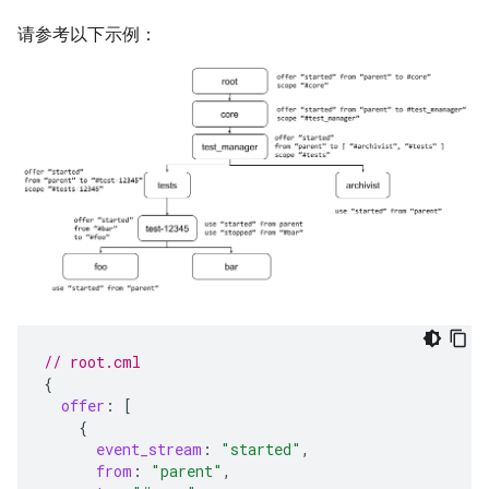
请参考以下示例：
// root.cml
{
offer
:
[
{
event_stream
:
"started"
,
from
:
"parent"
,