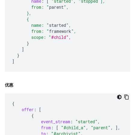
name
:
[
"started"
,
"stopped ],
        from: "
parent
",
      },
      {
        name: "
started
",
        from: "
framework
",
        scope: "
#child",
}
]
}
]
优惠
{
offer
:
[
{
event_stream
:
"started"
,
from
:
[
"#child_a"
,
"parent"
,
],
to
:
"#archivist"
,