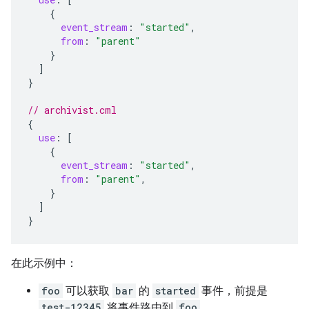
{
event_stream
:
"started"
,
from
:
"parent"
}
]
}
// archivist.cml
{
use
:
[
{
event_stream
:
"started"
,
from
:
"parent"
,
}
]
}
在此示例中：
foo
可以获取
bar
的
started
事件，前提是
test-12345
将事件路由到
foo
。