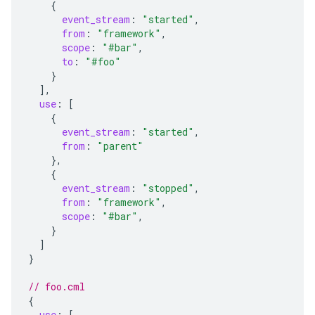
{
event_stream
:
"started"
,
from
:
"framework"
,
scope
:
"#bar"
,
to
:
"#foo"
}
],
use
:
[
{
event_stream
:
"started"
,
from
:
"parent"
},
{
event_stream
:
"stopped"
,
from
:
"framework"
,
scope
:
"#bar"
,
}
]
}
// foo.cml
{
use
:
[