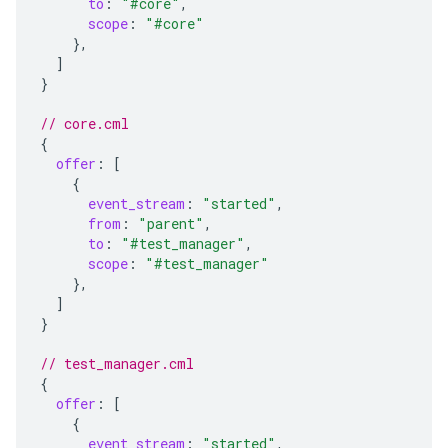
to
:
"#core"
,
scope
:
"#core"
},
]
}
// core.cml
{
offer
:
[
{
event_stream
:
"started"
,
from
:
"parent"
,
to
:
"#test_manager"
,
scope
:
"#test_manager"
},
]
}
// test_manager.cml
{
offer
:
[
{
event_stream
:
"started"
,