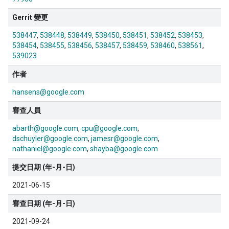
Gerrit 變更
538447
538448
538449
538450
538451
538452
538453
538454
538455
538456
538457
538459
538460
538561
539023
作者
hansens@google.com
審查人員
abarth@google.com
cpu@google.com
dschuyler@google.com
jamesr@google.com
nathaniel@google.com
shayba@google.com
提交日期 (年-月-日)
2021-06-15
審查日期 (年-月-日)
2021-09-24