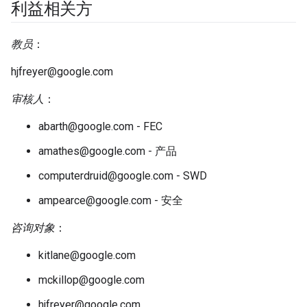
利益相关方
教员
：
hjfreyer@google.com
审核人
：
abarth@google.com - FEC
amathes@google.com - 产品
computerdruid@google.com - SWD
ampearce@google.com - 安全
咨询对象
：
kitlane@google.com
mckillop@google.com
hjfreyer@google.com