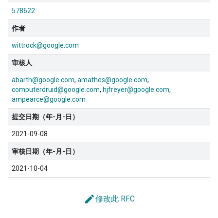
578622
作者
wittrock@google.com
审核人
abarth@google.com
amathes@google.com
computerdruid@google.com
hjfreyer@google.com
ampearce@google.com
提交日期（年-月-日）
2021-09-08
审核日期（年-月-日）
2021-10-04
edit
修改此 RFC