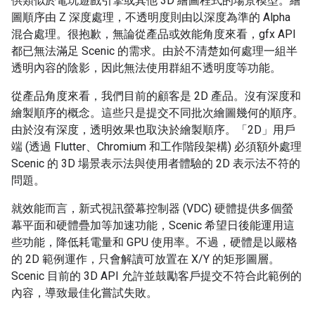
供類似於電玩遊戲引擎或其他 3D 繪圖程式的場景模型。繪
圖順序由 Z 深度處理，不透明度則由以深度為準的 Alpha
混合處理。很抱歉，無論從產品或效能角度來看，gfx API
都已無法滿足 Scenic 的需求。由於不清楚如何處理一組半
透明內容的陰影，因此無法使用群組不透明度等功能。
從產品角度來看，我們目前的顧客是 2D 產品。沒有深度和
繪製順序的概念。這些只是提交不同批次繪圖幾何的順序。
由於沒有深度，透明效果也取決於繪製順序。「2D」用戶
端 (透過 Flutter、Chromium 和工作階段架構) 必須額外處理
Scenic 的 3D 場景表示法與使用者體驗的 2D 表示法不符的
問題。
就效能而言，新式視訊螢幕控制器 (VDC) 硬體提供多個螢
幕平面和硬體疊加等加速功能，Scenic 希望日後能運用這
些功能，降低耗電量和 GPU 使用率。不過，硬體是以嚴格
的 2D 範例運作，只會解讀可放置在 X/Y 的矩形圖層。
Scenic 目前的 3D API 允許並鼓勵客戶提交不符合此範例的
內容，導致最佳化嘗試失敗。