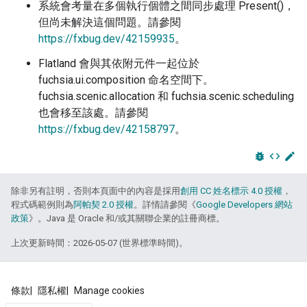
系統會考量在多個執行個體之間同步處理 Present()，
但尚未解決這個問題。請參閱
https://fxbug.dev/42159935
。
Flatland 會與其依附元件一起位於
fuchsia.ui.composition 命名空間下。
fuchsia.scenic.allocation 和 fuchsia.scenic.scheduling
也會移至該處。請參閱
https://fxbug.dev/42158797
。
bug_report
code
edit
除非另有註明，否則本頁面中的內容是採用
創用 CC 姓名標示 4.0 授權
，
程式碼範例則為
阿帕契 2.0 授權
。詳情請參閱《
Google Developers 網站
政策
》。Java 是 Oracle 和/或其關聯企業的註冊商標。
上次更新時間：2026-05-07 (世界標準時間)。
條款
隱私權
Manage cookies