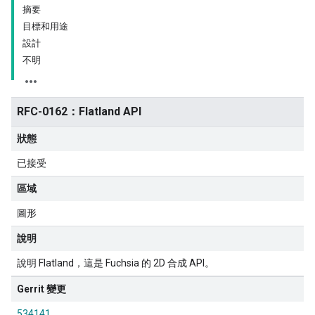
摘要
目標和用途
設計
不明
RFC-0162：Flatland API
狀態
已接受
區域
圖形
說明
說明 Flatland，這是 Fuchsia 的 2D 合成 API。
Gerrit 變更
534141