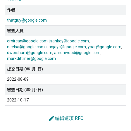
作者
thatguy@google.com
審查人員
emircan@google.com
jsankey@google.com
neelsa@google.com
sanjayc@google.com
yaar@google.com
dworsham@google.com
aaronwood@google.com
markdittmer@google.com
提交日期 (年-月-日)
2022-08-09
審查日期 (年-月-日)
2022-10-17
edit
編輯這項 RFC