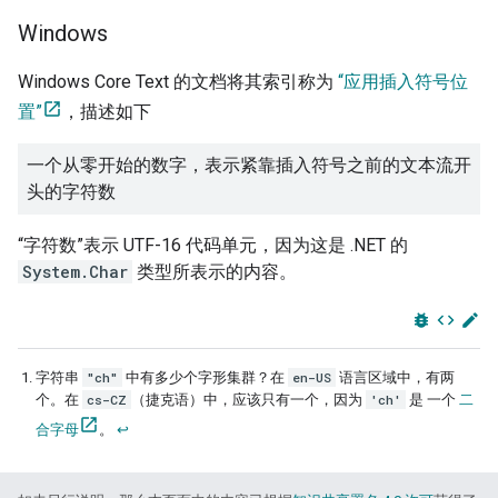
Windows
Windows Core Text 的文档将其索引称为
“应用插入符号位
置”
，描述如下
一个从零开始的数字，表示紧靠插入符号之前的文本流开
头的字符数
“字符数”表示 UTF-16 代码单元，因为这是 .NET 的
System.Char
类型所表示的内容。
bug_report
code
edit
字符串
"ch"
中有多少个字形集群？在
en-US
语言区域中，有两
个。在
cs-CZ
（捷克语）中，应该只有一个，因为
'ch'
是 一个
二
合字母
。
↩