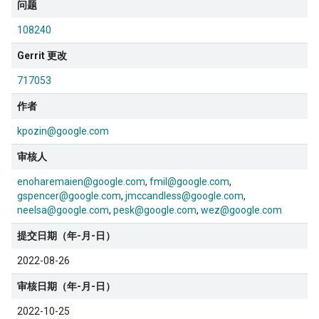
问题
108240
Gerrit 更改
717053
作者
kpozin@google.com
审核人
enoharemaien@google.com
fmil@google.com
gspencer@google.com
jmccandless@google.com
neelsa@google.com
pesk@google.com
wez@google.com
提交日期（年-月-日）
2022-08-26
审核日期（年-月-日）
2022-10-25