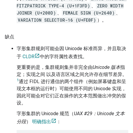
FITZPATRICK TYPE-4 (U+1F3FD)
、
ZERO WIDTH
JOINER (U+200D)
、
FEMALE SIGN (U+2640)
、
VARIATION SELECTOR-16 (U+FE0F)
）。
缺点
字形集群规则可能会因 Unicode 标准而异，并且取决
于
CLDR
中的字符属性表查找。
更重要的是，集群规则集并非完全由
Unicode 版本
指
定；实现之间 以及语言区域之间允许存在细节差异。
1
通过 FIDL 进行通信的两个组件（例如屏幕键盘和呈
现文本框的运行时）可能使用不同的 Unicode 实现，
因此可能会对它们正在操作的文本范围做出冲突的假
设。
字形集群的 Unicode 规范（
UAX #29：Unicode 文本
分段
）
明确指出
：