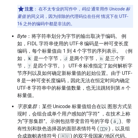
注意
：
在不太专业的写作中，
码位
通常用作
Unicode 标
量值
的同义词，因为排除的代理码位在任何 情况下在 UTF-
16 之外的编码中都是非法的。
Byte
：将字符串划分为字节的输出取决于编码。 例
如，FIDL 字符串使用的 UTF-8 编码是一种可变长度
编码，每个标量值由 1 到 4 个字节的序列表示。 （例
如，
k
是一个字节，
ك
是两个字节，
ከ
是三个字
节，
𐤊
是四个字节。） UTF-8 标准指定了如何解析字
节序列以及如何确定新标量值的起始位置。由于 UTF-
8 是一种可变长度编码，因此无法在恒定时间内确定
UTF-8 字符串中的标量值数量，也无法跳转到第
n
个
标量值。
字形集群
：某些 Unicode 标量值组合在以 图形方式呈
现时，会组合成单个用户感知的“字符” ，在技术上称
为“字形集群”。示例包括带变音符号的字母 (
á̡
)、带
有性别和肤色选择器的面部表情符号 (
💂🏽‍♀️
)，以及组
合成旗帜表情符号 (
🇦🇺
) 的双字母国家/地区代码。