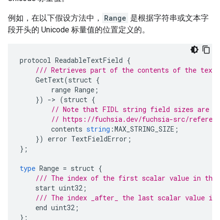
例如，在以下假设方法中，
Range
是根据字符串或文本字
段开头的 Unicode 标量值的位置定义的。
protocol
ReadableTextField
{
/// Retrieves part of the contents of the text 
GetText
(
struct
{
range
Range
;
})
-
>
(
struct
{
// Note that FIDL string field sizes are s
// https://fuchsia.dev/fuchsia-src/referen
contents
string
:
MAX_STRING_SIZE
;
})
error
TextFieldError
;
};
type
Range
=
struct
{
/// The index of the first scalar value in the
start
uint32
;
/// The index _after_ the last scalar value in
end
uint32
;
};