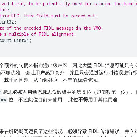
rved field, to be potentially used for storing the handl
ture.
this RFC, this field must be zeroed out.
uint32
;
ze of the encoded FIDL message in the VMO.
e a multiple of FIDL alignment.
count
uint64
;
额外的句柄来指向溢出缓冲区，因此大型 FIDL 消息可能只有 
行为不够优雅，会让用户感到意外，并且只会通过运行时错误进行
一棘手的问题，从而弥补这一不幸的极端情况。
w
标志
必须
占用动态标志位数组中的第 6 位（即倒数第二位）。位
low
位，不过此位目前未使用。 此位
不得
用于其他用途。
果在解码期间违反了这些情况，
必须
导致 FIDL 传输错误，