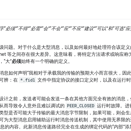
必须”“不得”“必需”“会”“不会”“应”“不应”“建议”“可以”和“可选”
级问题。对于什么是大型消息，以及如何最好地处理符合该定义的消息
rnet 等之间存在很大差异。这意味着，将特定方法请求或响应称
“大”
必须
始终有一个明确的定义。
消息如何声明“我相对于承载我的传输的预期大小而言很大，因此
可辨：在
*.fidl
文件中指定协议的接口定义时，以及在运行时
设计之前，发送者可能会发送一条在其他方面完全有效的消息，
从而导致令人意外且难以调试的
PEER_CLOSED
运行时故障。进
类型是否可能大于传输的最大消息字节限制，如果可能，则会生成
可为大型消息启用辅助运行时消息传送机制，其中使用无界限的边信道
息的内容。此新消息传递路径完全在生成的绑定代码的“内部”添加，从