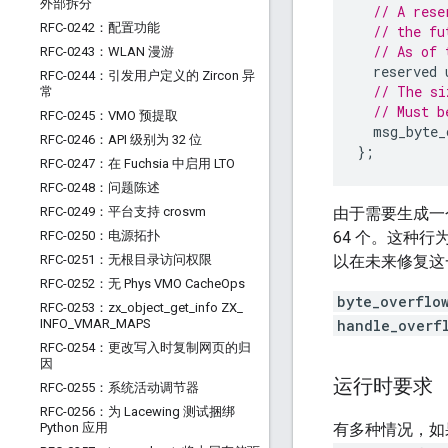
外部拆分
// A rese
RFC-0242：配置功能
// the fu
// As of 
RFC-0243：WLAN 漫游
reserved
RFC-0244：引发用户定义的 Zircon 异
// The si
常
// Must b
RFC-0245：VMO 预提取
msg_byte_
RFC-0246：API 级别为 32 位
};
RFC-0247：在 Fuchsia 中启用 LTO
RFC-0248：问题陈述
RFC-0249：平台支持 crosvm
由于需要生成一个
RFC-0250：电源拓扑
64 个。这种
RFC-0251：无根目录访问权限
以在未来修复这
RFC-0252：无 Phys VMO Cache
Ops
byte_overflo
RFC-0253：zx
_
object
_
get
_
info ZX
_
INFO
_
VMAR
_
MAPS
handle_overf
RFC-0254：更改写入时复制网页的归
因
运行时要求
RFC-0255：系统活动调节器
RFC-0256：为 Lacewing 测试捆绑
Python 应用
有多种情况，如