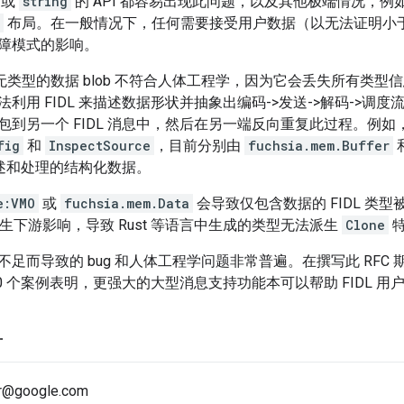
或
string
的 API 都容易出现此问题，以及其他极端情况，
布局。在一般情况下，任何需要接受用户数据（以无法证明小于 6
障模式的影响。
送无类型的数据 blob 不符合人体工程学，因为它会丢失所有类
利用 FIDL 来描述数据形状并抽象出编码->发送->解码->调
包到另一个 FIDL 消息中，然后在另一端反向重复此过程。例如
fig
和
InspectSource
，目前分别由
fuchsia.mem.Buffer
 描述和处理的结构化数据。
e:VMO
或
fuchsia.mem.Data
会导致仅包含数据的 FIDL 类
 产生下游影响，导致 Rust 等语言中生成的类型无法派生
Clone
特
足而导致的 bug 和人体工程学问题非常普遍。在撰写此 RFC
0 个案例表明，更强大的大型消息支持功能本可以帮助 FIDL 用
方
r@google.com