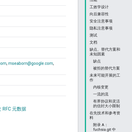
工效学设计
向后兼容性
安全注意事项
隐私注意事项
测试
文档
缺点、替代方案和
未知因素
缺点
com
mseaborn@google.com
被拒的替代方案
未来可能开展的工
作
内核变更
一流的流
有界协议和灵活
的信封大小限制
 RFC 元数据
在先技术和参考资
料
附录 A：
fuchsia.git 中