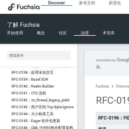
Discover
参考文档
新变化
RFC-0129：Fuchsia 中的 Python
RFC-0130：支持的硬件
RFC-0131：FIDL 有线格式的设计原则
了解 Fuchsia
RFC-0132：FIDL 表大小限制
开始使用
概念
社区
治理
术语库
RFC-0133：软件交付目标
RFC-0134：软件更新时间依赖项
RFC-0135：将系统 ABI 修订版本编码
成软件包
RFC-0136：Fxfs
RFC-0137：舍弃 FIDL 中的未知数据
误。
RFC-0138：处理未知交互
RFC-0139：Bazel SDK
RFC-0140：Realm Builder
Fuchsia
Discov
RFC-0141：CTS 流程
RFC-0
RFC-0142：zx
_
thread
_
legacy
_
yield
RFC-0143：用户空间 Top-Byte-Ignore
RFC-0144：大小检查工具
RFC-0196：F
RFC-0145：Eager 软件包更新
RFC-0146：CML 中的结构化配置架构