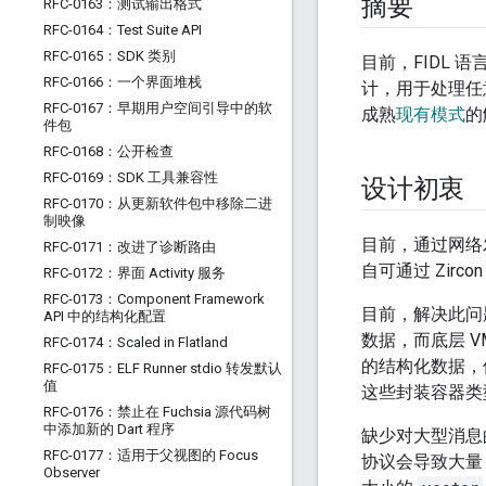
摘要
RFC-0163：测试输出格式
RFC-0164：Test Suite API
RFC-0165：SDK 类别
目前，FIDL 
RFC-0166：一个界面堆栈
计，用于处理任
RFC-0167：早期用户空间引导中的软
成熟
现有模式
的
件包
RFC-0168：公开检查
RFC-0169：SDK 工具兼容性
设计初衷
RFC-0170：从更新软件包中移除二进
制映像
目前，通过网络发
RFC-0171：改进了诊断路由
自可通过 Zir
RFC-0172：界面 Activity 服务
RFC-0173：Component Framework
目前，解决此问
API 中的结构化配置
数据，而底层 VM
RFC-0174：Scaled in Flatland
的结构化数据，
RFC-0175：ELF Runner stdio 转发默认
值
这些封装容器类
RFC-0176：禁止在 Fuchsia 源代码树
中添加新的 Dart 程序
缺少对大型消息
RFC-0177：适用于父视图的 Focus
协议会导致大量 
Observer