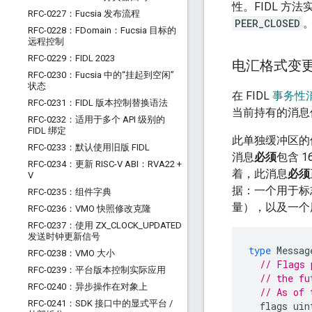
性。FIDL 
RFC-0227：Fucsia 发布流程
PEER_CLOSED
RFC-0228：FDomain：Fucsia 目标的
远程控制
RFC-0229：FIDL 2023
电汇格式变
RFC-0230：Fucsia 中的“挂起到空闲”
状态
在 FIDL
事务性
RFC-0231：FIDL 版本控制替换语法
当前持有的消息
RFC-0232：适用于多个 API 级别的
FIDL 绑定
此单独缓冲区的
RFC-0233：默认使用旧版 FIDL
消息
必须
包含 
RFC-0234：更新 RISC-V ABI：RVA22 +
着，此消息
必须
V
据：一个用于
RFC-0235：组件字典
量），以及一个
RFC-0236：VMO 快照修改克隆
RFC-0237：使用 ZX
_
CLOCK
_
UPDATED
发送时钟更新信号
type
Messag
RFC-0238：VMO 大小
// Flags 
RFC-0239：平台版本控制实际应用
// the fu
RFC-0240：异步操作在对象上
// As of 
RFC-0241：SDK 接口中的显式平台
/
flags
uin