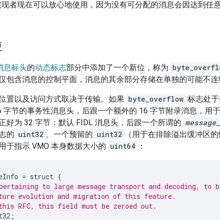
方法实现者现在可以放心地使用，因为没有可分配的消息会因达到任
。
更
消息标头
的
动态标志
部分中添加了一个新位，称为
byte_overfl
仅包含消息的控制平面，消息的其余部分存储在单独的可能不连
位置以及访问方式取决于传输。如果
byte_overflow
标志处于
16 字节的事务性消息头，后跟一个额外的 16 字节附录消息，
正好为 32 字节：默认 FIDL 消息头，后跟一个所谓的
message
标志的
uint32
、一个预留的
uint32
（用于在排除溢出缓冲区的
用于指示 VMO 本身数据大小的
uint64
：
eInfo
=
struct
{
pertaining to large message transport and decoding, to b
ture evolution and migration of this feature.
this RFC, this field must be zeroed out.
t32
;