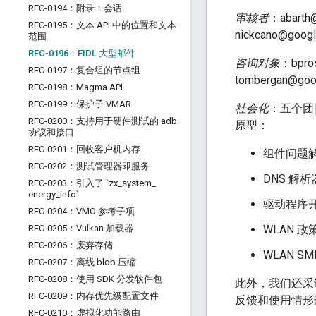
RFC-0194：附录：会话
审核者
：abarth
RFC-0195：文本 API 中的位置和文本
nickcano@goog
范围
RFC-0196：FIDL 大型邮件
咨询对象
：bpro
RFC-0197：复合组的节点组
tombergan@goo
RFC-0198：Magma API
RFC-0199：保护子 VMAR
社会化
：五个团
RFC-0200：支持用于硬件测试的 adb
原型：
协议和接口
RFC-0201：回收客户机内存
组件问题解决
RFC-0202：测试管理器即服务
DNS 解析器
RFC-0203：引入了 `zx
_
system
_
energy
_
info`
驱动程序开发：
RFC-0204：VMO 参考子项
RFC-0205：Vulkan 加载器
WLAN 政策
RFC-0206：废弃存储
WLAN SME
RFC-0207：离线 blob 压缩
RFC-0208：使用 SDK 分发软件包
此外，我们还采访
RFC-0209：内存优先级配置文件
反馈和使用情形
RFC-0210：虚拟化功能路由