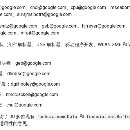
@google.com、chcl@google.com、cpu@google.com、mseabor
le.com、surajmalhotra@google.com
snitz@google.com、geb@google.com、hjfreyer@google.com、
gle.com、yifeit@google.com
队（组件解析器、DNS 解析器、驱动程序开发、WLAN SME 和
者：geb@google.com
：dhobsd@google.com
dgilhooley@google.com
：nmccracken@google.com
：chcl@google.com
了 30 多位现有
fuchsia.mem.Data
和
fuchsia.mem.Buffe
适用性的意见。