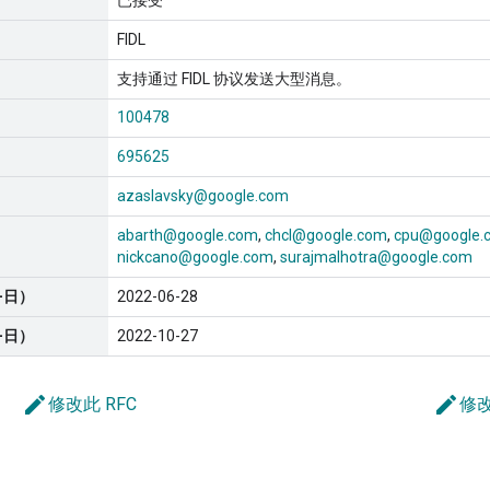
已接受
FIDL
支持通过 FIDL 协议发送大型消息。
100478
695625
azaslavsky@google.com
abarth@google.com
chcl@google.com
cpu@google.
nickcano@google.com
surajmalhotra@google.com
-日）
2022-06-28
-日）
2022-10-27
edit
edit
修改此 RFC
修改