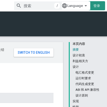
/
登录
本页内容
含错
摘要
设计初衷
利益相关方
设计
电汇格式变更
运行时要求
代码生成变更
ABI 和 API 兼容性
设计原则
实现
性能