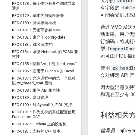
大小的
vector
RFC-0178：每个作业有多个调试异常
有字段的
table
通道
可能会受到此故
RFC-0179：基本的剪贴板服务
RFC-0180：测试界面堆栈
通过 VMO 发
RFC-0181：无锁可舍弃 VMO
动重建。用户无法
RFC-0182：废弃了 config-data
行编码，将其打
RFC-0183：SDK 库文档
型
InspectCon
RFC-0184：系统 Netstack 的 POSIX 兼
示可由 FIDL
容性
RFC-0185：移除“zx
_
中断
_
bind
_
vcpu”
使用
zx.handl
RFC-0186：适用于 Fuchsia 的 Bazel
会对绑定 API
RFC-0187：允许进程中的第一个线程
以 zx
_
thread
_
start 启动
因大型消息支持不
RFC-0188：组件 ABI 兼容性
和现在至少有 3
RFC-0189：窗口管理
RFC-0190：对 Syscall 的 FIDL 支持
RFC-0191：作为支持的系统配置使用
利益相关
Fuchsia-on-GCE
RFC-0192：Fuchsia 上的设备树
辅导员
：hjfreye
RFC-0193：支持的 C++ 版本