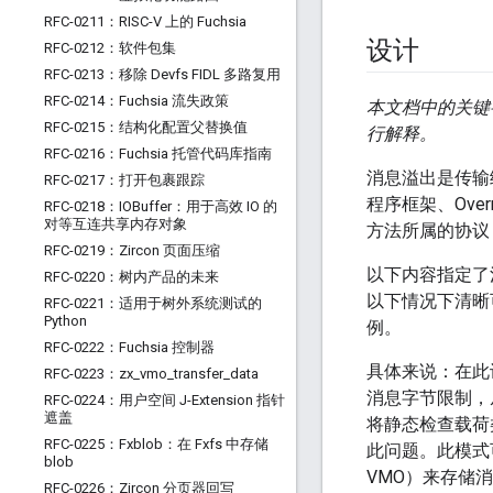
RFC-0211：RISC-V 上的 Fuchsia
设计
RFC-0212：软件包集
RFC-0213：移除 Devfs FIDL 多路复用
RFC-0214：Fuchsia 流失政策
本文档中的关键字“
RFC-0215：结构化配置父替换值
行解释。
RFC-0216：Fuchsia 托管代码库指南
消息溢出是传输
RFC-0217：打开包裹跟踪
程序框架、Ove
RFC-0218：IOBuffer：用于高效 IO 的
对等互连共享内存对象
方法所属的协议，
RFC-0219：Zircon 页面压缩
以下内容指定了
RFC-0220：树内产品的未来
以下情况下清晰
RFC-0221：适用于树外系统测试的
Python
例。
RFC-0222：Fuchsia 控制器
具体来说：在此
RFC-0223：zx
_
vmo
_
transfer
_
data
消息字节限制，
RFC-0224：用户空间 J-Extension 指针
遮盖
将静态检查载荷
RFC-0225：Fxblob：在 Fxfs 中存储
此问题。此模式
blob
VMO）来存储消
RFC-0226：Zircon 分页器回写