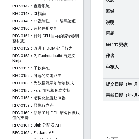
状态
RFC-0147：查看系统
区域
RFC-0148：CI 指南
RFC-0149：非强制性 FIDL 编码验证
说明
RFC-0150：选择停用更新
问题
RFC-0151：针对 CPU 目标的编译器调
整标志
Gerrit 更改
RFC-0152：改进了 OOM 处理行为
作者
RFC-0153：为 Fuchsia build 自定义
Ninja
审核人
RFC-0154：子软件包
RFC-0155：可选的功能路由
RFC-0156：为数据流添加附加模式
提交日期（年-月
RFC-0157：Fxfs 加密和多卷支持
审核日期（年-月
RFC-0158：结构化配置访问器
RFC-0159：只执行内存
RFC-0160：移除了对 FIDL 结构体默认
值的支持
RFC-0161：Sluk 分配器 API
RFC-0162：Flatland API