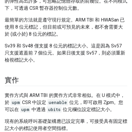
的彈性高出許多，可忽略記憶體存取的前幾位。在不同模式
下，可透過 CSR 暫存器控制位元數。
最簡單的方法就是遵守現行規定。ARM TBI 和 HWASan 已
使用 8 位元標記，但目前或可預見的未來，都不會需要大
於 (或小於) 8 位元的標記。
Sv39 和 Sv48 僅支援 8 位元的標記大小。這是因為 Sv57
只支援遮蓋前 7 個位元。如果日後支援 Sv57，則必須重新
檢視標記大小。
實作
實作方式與 ARM TBI 的實作方式非常相似。在 U 模式中，
於
upm
CSR 中設定
uenable
位元，即可啟用 Zjpm。您
可以在
upm
中透過
ubits
位元欄位設定標記大小。
現有的系統呼叫基礎架構應已設定完畢，可接受具有固定標
記大小的標記使用者空間指標。