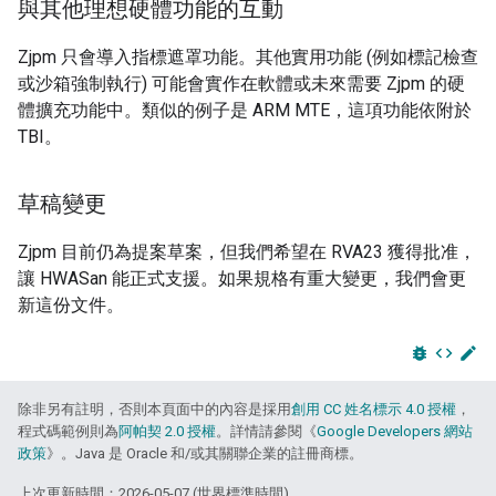
與其他理想硬體功能的互動
Zjpm 只會導入指標遮罩功能。其他實用功能 (例如標記檢查
或沙箱強制執行) 可能會實作在軟體或未來需要 Zjpm 的硬
體擴充功能中。類似的例子是 ARM MTE，這項功能依附於
TBI。
草稿變更
Zjpm 目前仍為提案草案，但我們希望在 RVA23 獲得批准，
讓 HWASan 能正式支援。如果規格有重大變更，我們會更
新這份文件。
bug_report
code
edit
除非另有註明，否則本頁面中的內容是採用
創用 CC 姓名標示 4.0 授權
，
程式碼範例則為
阿帕契 2.0 授權
。詳情請參閱《
Google Developers 網站
政策
》。Java 是 Oracle 和/或其關聯企業的註冊商標。
上次更新時間：2026-05-07 (世界標準時間)。