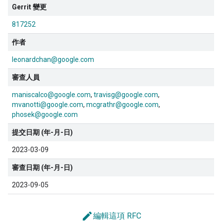
Gerrit 變更
817252
作者
leonardchan@google.com
審查人員
maniscalco@google.com
travisg@google.com
mvanotti@google.com
mcgrathr@google.com
phosek@google.com
提交日期 (年-月-日)
2023-03-09
審查日期 (年-月-日)
2023-09-05
edit
編輯這項 RFC