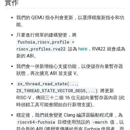
實作
我們的 QEMU 指令列會更新，以選擇模擬新指令和功
能。
只要進行簡單的建構變更，將
fuchsia_riscv_profile =
riscv_profiles.rva22
設為
here
，RVA22 就會成為
新的 ABI。
我們會一併新增核心支援功能，以便儲存向量暫存器
狀態，再次擴充 ABI 並支援 V。
zx_thread_read_state(...,
ZX_THREAD_STATE_VECTOR_REGS,...)
將更新
RISC-V，傳回三十二個 16 位元組向量暫存器內容 (此
時偵錯工具可能會開始自行新增支援)。
穩定後，我們就會變更 Clang 編譯器驅動程式庫，為
riscv64-fuchsia
目標使用預設的
-march
值，以
符合新的 ABI (將變更傳播給所有 Fuchsia 使用者，而