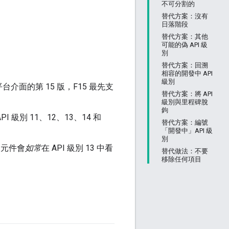
不可分割的
，
替代方案：沒有
日落階段
替代方案：其他
可能的偽 API 級
別
替代方案：回溯
相容的開發中 API
級別
a 平台介面的第 15 版，F15 最先支
替代方案：將 API
級別與里程碑脫
鉤
 級別 11、12、13、14 和
替代方案：編號
「開發中」API 級
別
 的元件會
如常
在 API 級別 13 中看
替代做法：不要
移除任何項目