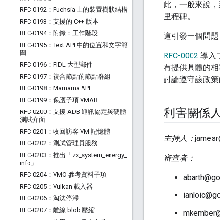
此，一般來說，建
RFC-0192：Fuchsia 上的裝置樹狀結構
里程碑。
RFC-0193：支援的 C++ 版本
RFC-0194：附錄：工作階段
這引發一個問題
RFC-0195：Text API 中的位置和文字範
圍
RFC-0002
導入了
RFC-0196：FIDL 大型郵件
有提供具體的相容
RFC-0197：複合節點的節點群組
討論遵守該政策
RFC-0198：Mamama API
RFC-0199：保護子項 VMAR
利害關係
RFC-0200：支援 ADB 通訊協定與硬體
測試介面
RFC-0201：收回訪客 VM 記憶體
主持人：
jamesr
RFC-0202：測試管理員服務
RFC-0203：推出「zx
_
system
_
energy
_
審查者：
info」
RFC-0204：VMO 參考資料子項
abarth@go
RFC-0205：Vulkan 載入器
ianloic@g
RFC-0206：淘汰停滯
RFC-0207：離線 blob 壓縮
mkember@