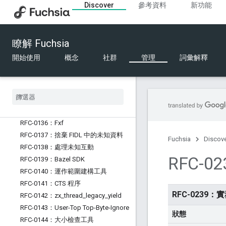
Discover
參考資料
新功能
RFC-0127：結構化設定
RFC-0128：推出「zx_vcpu_kick」
RFC-0129：Fuchsia 中的 Python
瞭解 Fuchsia
RFC-0130：支援的硬體
RFC-0131：FIDL 電匯格式的設計原則
開始使用
概念
社群
管理
詞彙解釋
RFC-0132：FIDL 資料表大小限制
RFC-0133：軟體推送目標
RFC-0134：軟體更新時間依附元件
RFC-0135：將系統 ABI 修訂版本編碼
為套件
RFC-0136：Fxf
RFC-0137：捨棄 FIDL 中的未知資料
Fuchsia
Discov
RFC-0138：處理未知互動
RFC-
RFC-0139：Bazel SDK
RFC-0140：運作範圍建構工具
RFC-0141：CTS 程序
RFC-0239
RFC-0142：zx
_
thread
_
legacy
_
yield
RFC-0143：User-Top Top-Byte-Ignore
狀態
RFC-0144：大小檢查工具