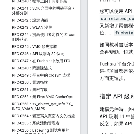
RFC-0240：物件上的非同步作業
RFC-0241：SDK 介面中的明確平台
/
您可以使用 API
外部分割
correlated_c
RFC-0242：設定功能
又新增了兩個欄位
RFC-0243：WLAN 漫遊
位。」
fuchsia
RFC-0244：提高使用者定義的 Zircon
例外狀況
如同教科書版本，
RFC-0245：VMO 預先擷取
會再變動。也就是說
RFC-0246：API 級別為 32 位元
RFC-0247：在 Fuchsia 中啟用 LTO
Fuchsia 
RFC-0248：問題陳述式
這些項目都是依據
RFC-0249：平台中的 crosvm 支援
方面更進步。
RFC-0250：電源拓撲
RFC-0251：無根存取
指定 API 級
RFC-0252：無 Phys VMO Cache
Ops
RFC-0253：zx
_
object
_
get
_
info ZX
_
INFO
_
VMAR
_
MAPS
建構元件時，終
RFC-0254：變更寫入頁面內文的出處
API 級別 11
RFC-0255：系統活動管理者
反之，如果 API 
RFC-0256：Lacewing 測試專用的