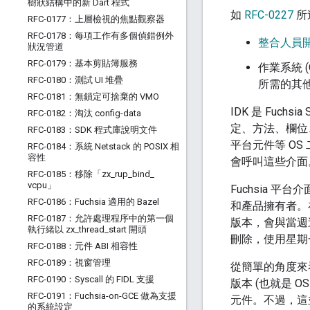
樹狀結構中的新 Dart 程式
如
RFC-0227
所
RFC-0177：上層檢視的焦點觀察器
RFC-0178：每項工作有多個偵錯例外
整合人員開發
狀況管道
RFC-0179：基本剪貼簿服務
作業系統 
RFC-0180：測試 UI 堆疊
所需的其
RFC-0181：無鎖定可捨棄的 VMO
IDK 是 Fuc
RFC-0182：淘汰 config-data
定、方法、欄位、
RFC-0183：SDK 程式庫說明文件
平台元件等 OS
RFC-0184：系統 Netstack 的 POSIX 相
容性
會呼叫這些介面
RFC-0185：移除「zx
_
rup
_
bind
_
vcpu」
Fuchsia 
RFC-0186：Fuchsia 適用的 Bazel
和產品擁有者。在 
RFC-0187：允許處理程序中的第一個
版本，會與當週週
執行緒以 zx
_
thread
_
start 開頭
刪除，使用星期
RFC-0188：元件 ABI 相容性
RFC-0189：視窗管理
從簡單的角度來看
RFC-0190：Syscall 的 FIDL 支援
版本 (也就是 O
RFC-0191：Fuchsia-on-GCE 做為支援
元件。不過，這
的系統設定