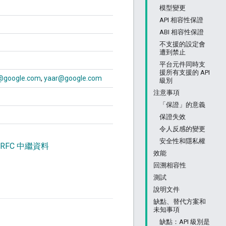
模型變更
API 相容性保證
ABI 相容性保證
不支援的設定會
遭到禁止
平台元件同時支
援所有支援的 API
google.com
yaar@google.com
級別
注意事項
「保證」的意義
保證失效
令人反感的變更
安全性和隱私權
 RFC 中繼資料
效能
回溯相容性
測試
說明文件
缺點、替代方案和
未知事項
缺點：API 級別是