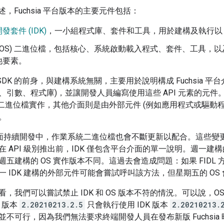
述，Fuchsia 平台版本的主要元件包括：
套件 (IDK)
，一小組程式庫、套件和工具，用於建構及執行以 Fu
(OS) 二進位檔，包括核心、系統啟動載入程式、套件、工具，以及設
他要素。
hsia SDK 的前身，與建構系統無關，主要用於說明構成 Fuchsia 平
引數、程式庫)，並讓開發人員編寫使用這些 API 元素的元件。
 二進位檔實作，其他介面則是由外部元件 (例如應用程式或驅動程式
。
平台介面持續開發中，作業系統二進位檔也會不斷更新以配合。這些變
API 級別推出前，IDK 僅包含平台介面的單一說明。週一建構的 ID
五建構的 OS 實作版本不同。這過去會造成問題：如果 FIDL
一 IDK 建構的外部元件可能會嘗試呼叫該方法，但星期五的 OS
，我們可以嘗試禁止 IDK 和 OS 版本不符的情況。可以說，OS 
S 版本
2.20210213.2.5
只會執行使用 IDK 版本
2.20210213.
並不可行，因為我們無法要求終端開發人員在發布新版 Fuchsi