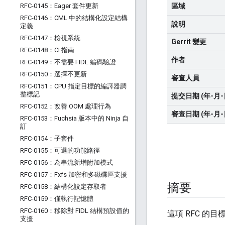
RFC-0145：Eager 套件更新
區域
RFC-0146：CML 中的結構化設定結構
說明
定義
RFC-0147：檢視系統
Gerrit 變更
RFC-0148：CI 指南
作者
RFC-0149：不需要 FIDL 編碼驗證
RFC-0150：選擇不更新
審查人員
RFC-0151：CPU 指定目標的編譯器調
整標記
提交日期 (年-月-
RFC-0152：改善 OOM 處理行為
審查日期 (年-月-
RFC-0153：Fuchsia 版本中的 Ninja 自
訂
RFC-0154：子套件
RFC-0155：可選的功能路徑
RFC-0156：為串流新增附加模式
RFC-0157：Fxfs 加密和多磁碟區支援
摘要
RFC-0158：結構化設定存取者
RFC-0159：僅執行記憶體
RFC-0160：移除對 FIDL 結構預設值的
這項 RFC 的
支援