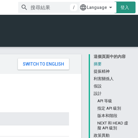
/
登入
這個頁面中的內容
。
摘要
提振精神
利害關係人
假設
設計
API 等級
指定 API 級別
版本和階段
NEXT 和 HEAD 虛
擬 API 級別
政策異動