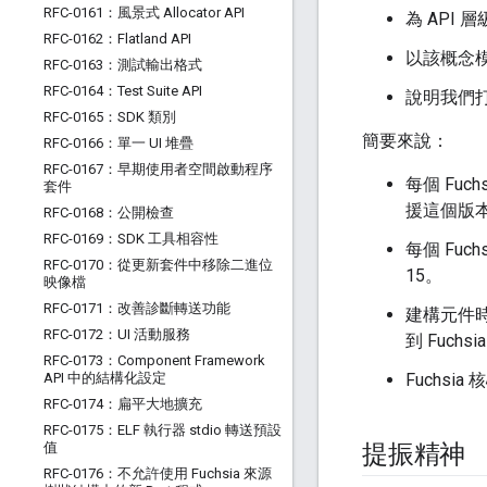
RFC-0161：風景式 Allocator API
為 API 
RFC-0162：Flatland API
以該概念模
RFC-0163：測試輸出格式
RFC-0164：Test Suite API
說明我們
RFC-0165：SDK 類別
簡要來說：
RFC-0166：單一 UI 堆疊
RFC-0167：早期使用者空間啟動程序
每個 Fuch
套件
援這個版
RFC-0168：公開檢查
RFC-0169：SDK 工具相容性
每個 Fuch
RFC-0170：從更新套件中移除二進位
15。
映像檔
RFC-0171：改善診斷轉送功能
建構元件
RFC-0172：UI 活動服務
到 Fuch
RFC-0173：Component Framework
API 中的結構化設定
Fuchsi
RFC-0174：扁平大地擴充
RFC-0175：ELF 執行器 stdio 轉送預設
值
提振精神
RFC-0176：不允許使用 Fuchsia 來源