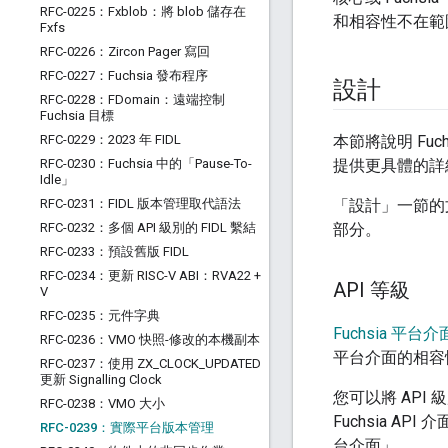
RFC-0225：Fxblob：將 blob 儲存在
和相容性不在範
Fxfs
RFC-0226：Zircon Pager 寫回
RFC-0227：Fuchsia 發布程序
設計
RFC-0228：FDomain：遠端控制
Fuchsia 目標
RFC-0229：2023 年 FIDL
本節將說明 Fu
RFC-0230：Fuchsia 中的「Pause-To-
提供更具體的詳
Idle」
RFC-0231：FIDL 版本管理取代語法
「設計」一節的
RFC-0232：多個 API 級別的 FIDL 繫結
部分。
RFC-0233：預設舊版 FIDL
RFC-0234：更新 RISC-V ABI：RVA22 +
API 等級
V
RFC-0235：元件字典
Fuchsia 平台介
RFC-0236：VMO 快照-修改的本機副本
平台介面的相容
RFC-0237：使用 ZX
_
CLOCK
_
UPDATED
更新 Signalling Clock
您可以將 API 
RFC-0238：VMO 大小
Fuchsia AP
RFC-0239：實際平台版本管理
台介面」。