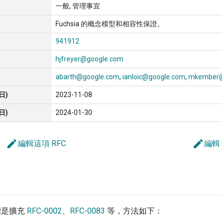
一般
管理事宜
Fuchsia 的概念模型和相容性保證。
941912
hjfreyer@google.com
abarth@google.com
ianloic@google.com
mkember@
日)
2023-11-08
日)
2024-01-30
edit
edit
編輯這項 RFC
編輯
目標是擴充
RFC-0002
、
RFC-0083
等，方法如下：