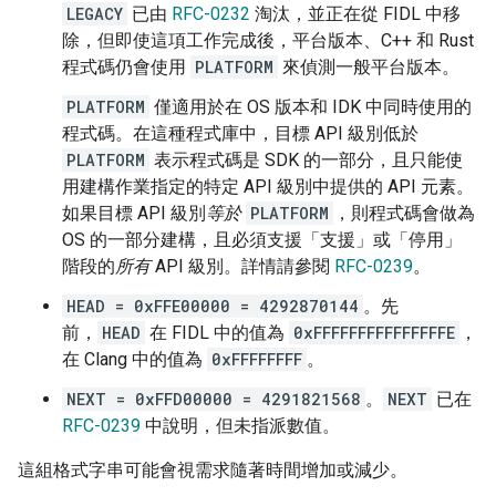
LEGACY
已由
RFC-0232
淘汰，並正在從 FIDL 中移
除，但即使這項工作完成後，平台版本、C++ 和 Rust
程式碼仍會使用
PLATFORM
來偵測一般平台版本。
PLATFORM
僅適用於在 OS 版本和 IDK 中同時使用的
程式碼。在這種程式庫中，目標 API 級別低於
PLATFORM
表示程式碼是 SDK 的一部分，且只能使
用建構作業指定的特定 API 級別中提供的 API 元素。
如果目標 API 級別
等於
PLATFORM
，則程式碼會做為
OS 的一部分建構，且必須支援「支援」或「停用」
階段的
所有
API 級別。詳情請參閱
RFC-0239
。
HEAD = 0xFFE00000 = 4292870144
。先
前，
HEAD
在 FIDL 中的值為
0xFFFFFFFFFFFFFFFE
，
在 Clang 中的值為
0xFFFFFFFF
。
NEXT = 0xFFD00000 = 4291821568
。
NEXT
已在
RFC-0239
中說明，但未指派數值。
這組格式字串可能會視需求隨著時間增加或減少。