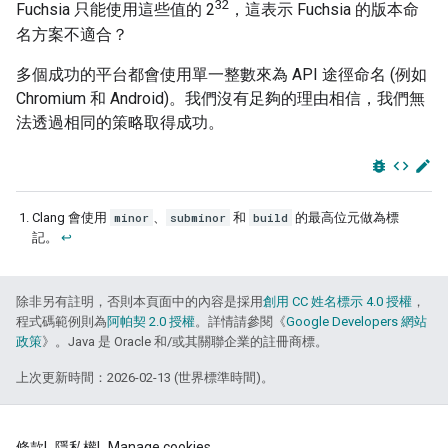
32
Fuchsia 只能使用這些值的 2
，這表示 Fuchsia 的版本命
名方案不適合？
多個成功的平台都會使用單一整數來為 API 途徑命名 (例如
Chromium 和 Android)。我們沒有足夠的理由相信，我們無
法透過相同的策略取得成功。
bug_report
code
edit
Clang 會使用
minor
、
subminor
和
build
的最高位元做為標
記。
↩
除非另有註明，否則本頁面中的內容是採用
創用 CC 姓名標示 4.0 授權
，
程式碼範例則為
阿帕契 2.0 授權
。詳情請參閱《
Google Developers 網站
政策
》。Java 是 Oracle 和/或其關聯企業的註冊商標。
上次更新時間：2026-02-13 (世界標準時間)。
條款
隱私權
Manage cookies