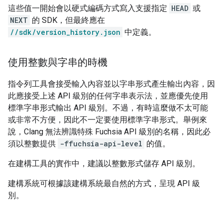
這些值一開始會以硬式編碼方式寫入支援指定
HEAD
或
NEXT
的 SDK，但最終應在
//sdk/version_history.json
中定義。
使用整數與字串的時機
指令列工具會接受輸入內容並以字串形式產生輸出內容，因
此應接受上述 API 級別的任何字串表示法，並應優先使用
標準字串形式輸出 API 級別。不過，有時這麼做不太可能
或非常不方便，因此不一定要使用標準字串形式。舉例來
說，Clang 無法辨識特殊 Fuchsia API 級別的名稱，因此必
須以整數提供
-ffuchsia-api-level
的值。
在建構工具的實作中，建議以整數形式儲存 API 級別。
建構系統可根據該建構系統最自然的方式，呈現 API 級
別。