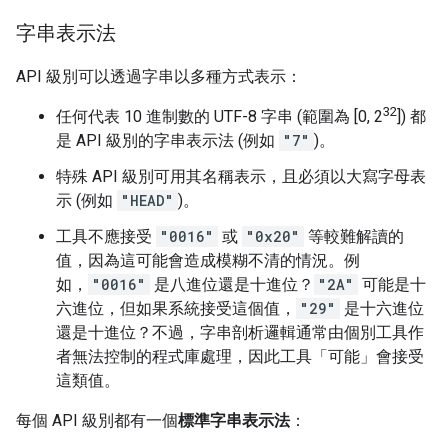
字串表示法
API 級別可以透過字串以多種方式表示：
32
任何代表 10 進制數的 UTF-8 字串 (範圍為 [0, 2
]) 都
是 API 級別的字串表示法 (例如
"7"
)。
特殊 API 級別可用其名稱表示，且必須以大寫字母表
示 (例如
"HEAD"
)。
工具不應接受
"0016"
或
"0x20"
等較難解讀的
值，因為這可能會造成模糊不清的情況。例
如，
"0016"
是八進位還是十進位？
"2A"
可能是十
六進位，但如果系統接受這個值，
"29"
是十六進位
還是十進位？不過，字串剖析邏輯通常由個別工具作
者無法控制的程式庫處理，因此工具「可能」
會接受
這類值。
每個 API 級別都有一個
標準字串表示法
：