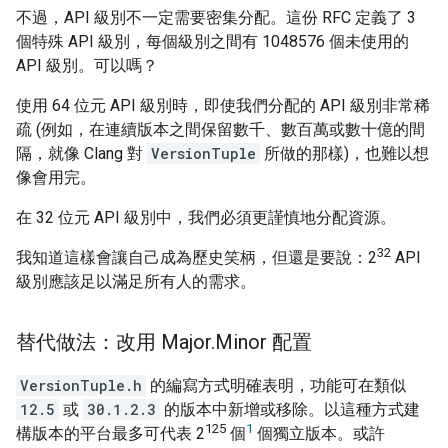
不過，API 級別不一定需要密集分配。這份 RFC 定義了 3
個特殊 API 級別，每個級別之間有 1048576 個未使用的
API 級別。可以嗎？
使用 64 位元 API 級別時，即使我們分配的 API 級別非常稀
疏 (例如，在連續版本之間保留數千、數百萬或數十億的間
隔，就像 Clang 對
VersionTuple
所做的那樣)，也難以想
像會用完。
在 32 位元 API 級別中，我們必須更謹慎地分配資源。
32
我知道這樣會讓自己成為歷史笑柄，但還是要說：2
API
級別應該足以滿足所有人的需求。
替代做法：改用 Major
.
Minor 配置
VersionTuple.h
的編寫方式明確表明，功能可在類似
12.5
或
30.1.2.3
的版本中新增或移除。以這種方式建
125
1
構版本的平台最多可代表 2
個
個獨立版本。或許