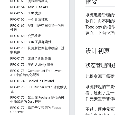
摘要
RFC-0163：测试输出格式
RFC-0164：Test Suite API
RFC-0165：SDK 类别
系统电源管理的
RFC-0166：一个界面堆栈
软件）向不同的状
RFC-0167：早期用户空间引导中的软
Topolog
件包
建立一个包含严
RFC-0168：公开检查
RFC-0169：SDK 工具兼容性
RFC-0170：从更新软件包中移除二进
设计初衷
制映像
RFC-0171：改进了诊断路由
状态管理问
RFC-0172：界面 Activity 服务
RFC-0173：Component Framework
API 中的结构化配置
此提案源于需要在
RFC-0174：Scaled in Flatland
系统挂起的主要
RFC-0175：ELF Runner stdio 转发默认
值
看，这似乎是一
RFC-0176：禁止在 Fuchsia 源代码树
件元素置于暂停
中添加新的 Dart 程序
RFC-0177：适用于父视图的 Focus
不过，硬件元素
Observer