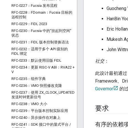
RFC-0227：Fucsia 发布流程
Guocheng
RFC-0228：FDomain：Fucsia 目标的
远程控制
HanBin Yo
RFC-0229：FIDL 2023
Eric Holla
RFC-0230：Fucsia 中的“挂起到空闲”
状态
Mukesh A
RFC-0231：FIDL 版本控制替换语法
RFC-0232：适用于多个 API 级别的
John Witt
FIDL 绑定
RFC-0233：默认使用旧版 FIDL
社交
：
RFC-0234：更新 RISC-V ABI：RVA22 +
V
此设计最初通
RFC-0235：组件字典
Framework、
RFC-0236：VMO 快照修改克隆
Governor
的过
RFC-0237：使用 ZX
_
CLOCK
_
UPDATED
发送时钟更新信号
RFC-0238：VMO 大小
要求
RFC-0239：平台版本控制实际应用
RFC-0240：异步操作在对象上
有序的依赖
RFC-0241：SDK 接口中的显式平台
/