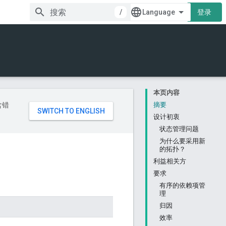
/
登录
本页内容
含错
摘要
设计初衷
状态管理问题
为什么要采用新
的拓扑？
利益相关方
要求
有序的依赖项管
理
归因
效率