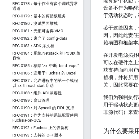
能有多个状态，
RFC-0178：每个作业有多个调试异常
设备不作为唤醒
通道
于活动状态时，
RFC-0179：基本的剪贴板服务
RFC-0180：测试界面堆栈
鉴于这些因素，
RFC-0181：无锁可舍弃 VMO
因，因此此责任落
RFC-0182：废弃了 config-data
赖项图和框架本
RFC-0183：SDK 库文档
RFC-0184：系统 Netstack 的 POSIX 兼
在开发电源拓扑
容性
可以在硬件之上
RFC-0185：移除“zx
_
中断
_
bind
_
vcpu”
获支持面向用户
RFC-0186：适用于 Fuchsia 的 Bazel
赖项，并将所用
RFC-0187：允许进程中的第一个线程
关，因此需要在
以 zx
_
thread
_
start 启动
RFC-0188：组件 ABI 兼容性
我们为强制执行
RFC-0189：窗口管理
用于驱动状态更
RFC-0190：对 Syscall 的 FIDL 支持
非源代码）来查
RFC-0191：作为支持的系统配置使用
Fuchsia-on-GCE
RFC-0192：Fuchsia 上的设备树
为什么要采
RFC-0193：支持的 C++ 版本