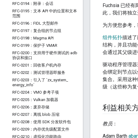
RFC-0194：附录：会话
Fuchsia
RFC-0195：文本 API 中的位置和文本
此，我们将独立
范围
RFC-0196：FIDL 大型邮件
为方便您参考，
RFC-0197：复合组的节点组
组件拓扑
描述了
RFC-0198：Magma API
结构，并且功能会映
RFC-0199：保护子 VMAR
会通过其父级进
RFC-0200：支持用于硬件测试的 adb
协议和接口
驱动程序管理器
RFC-0201：回收客户机内存
会绑定到节点以
RFC-0202：测试管理器即服务
集合。采用这种
RFC-0203：引入了 `zx
_
system
_
energy
_
info`
级（这些称为复
RFC-0204：VMO 参考子项
RFC-0205：Vulkan 加载器
利益相关
RFC-0206：废弃存储
RFC-0207：离线 blob 压缩
RFC-0208：使用 SDK 分发软件包
教员
：
RFC-0209：内存优先级配置文件
Adam Barth
aba
RFC-0210：虚拟化功能路由