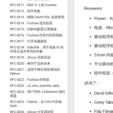
RFC-0211：RISC-V 上的 Fuchsia
Reviewers:
RFC-0212：软件包集
RFC-0213：移除 Devfs FIDL 多路复用
Power：Ky
RFC-0214：Fuchsia 流失政策
电源：Micha
RFC-0215：结构化配置父替换值
RFC-0216：Fuchsia 托管代码库指南
驱动程序框架：
RFC-0217：打开包裹跟踪
驱动程序框架：
RFC-0218：IOBuffer：用于高效 IO 的
对等互连共享内存对象
Zircon 内
RFC-0219：Zircon 页面压缩
RFC-0220：树内产品的未来
平台驱动程序
RFC-0221：适用于树外系统测试的
组件框架：Ga
Python
RFC-0222：Fuchsia 控制器
咨询了
：
RFC-0223：zx
_
vmo
_
transfer
_
data
RFC-0224：用户空间 J-Extension 指针
David Gil
遮盖
RFC-0225：Fxblob：在 Fxfs 中存储
Corey Tab
blob
Filip Filma
RFC-0226：Zircon 分页器回写