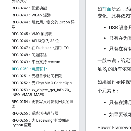
外部拆分
RFC-0242：配置功能
如
前面
所述，系
RFC-0243：WLAN 漫游
变化。此类依赖
RFC-0244：引发用户定义的 Zircon 异
常
USB 设
RFC-0245：VMO 预提取
只有在为
RFC-0246：API 级别为 32 位
RFC-0247：在 Fuchsia 中启用 LTO
只有在有
RFC-0248：问题陈述
一般来说，给定系
RFC-0249：平台支持 crosvm
足 S
的所有依
RFC-0250：电源拓扑
i
RFC-0251：无根目录访问权限
如果操作始终保
RFC-0252：无 Phys VMO Cache
Ops
RFC-0253：zx
_
object
_
get
_
info ZX
_
个元素 E：
INFO
_
VMAR
_
MAPS
RFC-0254：更改写入时复制网页的归
只有在满足
因
RFC-0255：系统活动调节器
如果要破坏
RFC-0256：为 Lacewing 测试捆绑
Python 应用
Power Fra