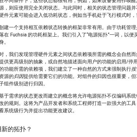
在不同条件下，这些状态都很有用，例如，如果设备要用作唤醒
源，则应使用完全关闭状态。与此同时，相关的状态管理问题并不仅
硬件元素可能会进入低功耗状态，例如当手机处于飞行模式时，
创建一个支持相互依赖状态转换的框架非常有用。由于功耗管理
在 Fuchsia 的功耗框架上。我们引入了“电源拓扑”一词，
身。
时，我们发现管理硬件元素之间状态依赖项所需的概念会自然而
提供更高级别的抽象，或自然地描述面向用户的功能的启用/停
的功能所需的依赖项，我们建立了一种自然的方式来强制执行
按
资源的
归因
提供给需要它们的功能。对组件的归因也很重要，但
子组件级别进行归因。
基于需求的状态更改而建立的概念将允许电源拓扑不仅编码系统
改的规则。这将为产品开发者和系统工程师打造一款强大的工具
看系统级行为并提出功能更改建议。
用新的拓扑？