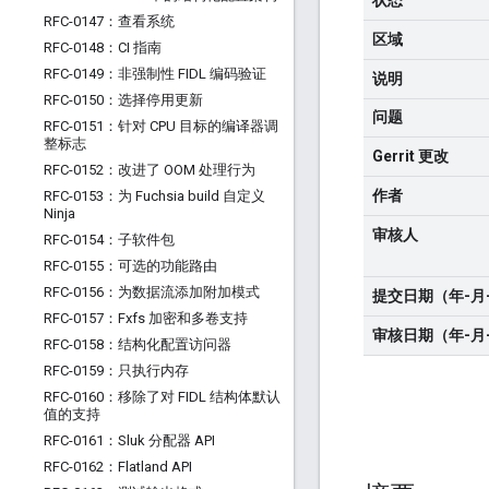
状态
RFC-0147：查看系统
区域
RFC-0148：CI 指南
RFC-0149：非强制性 FIDL 编码验证
说明
RFC-0150：选择停用更新
问题
RFC-0151：针对 CPU 目标的编译器调
整标志
Gerrit 更改
RFC-0152：改进了 OOM 处理行为
作者
RFC-0153：为 Fuchsia build 自定义
Ninja
审核人
RFC-0154：子软件包
RFC-0155：可选的功能路由
RFC-0156：为数据流添加附加模式
提交日期（年-月
RFC-0157：Fxfs 加密和多卷支持
审核日期（年-月
RFC-0158：结构化配置访问器
RFC-0159：只执行内存
RFC-0160：移除了对 FIDL 结构体默认
值的支持
RFC-0161：Sluk 分配器 API
RFC-0162：Flatland API