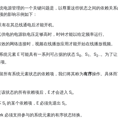
统电源管理的一个关键问题是，以尊重这些状态之间的依赖关系
项的影响示例如下：
备只有在其总线通电后才能开机。
其供电的电源轨电压足够高时，时钟才能以给定频率运行。
有效的网络连接时，视频在线播放应用才能开始在线播放视频。
统元素 E 可能具有一系列可占据的状态 S
、S
、S
...。为了
0
1
2
赖项。
留所有系统元素状态的依赖项，我们将其称为
有序
操作。具体而
该状态的所有依赖项后，E 才会进入 S
。
i
 S
的某个依赖项，E 必须先退出 S
。
i
i
mework 必须支持参与的系统元素的有序状态转换。