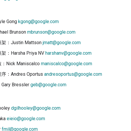
le Gong
kgong@google.com
el Brunson
mbrunson@google.com
Justin Mattson
jmatt@google.com
Harsha Priya NV
harshanv@google.com
核：Nick Maniscalco
maniscalco@google.com
：Andres Oportus
andresoportus@google.com
ry Bressler
geb@google.com
hooley
dgilhooley@google.com
aka
eieio@google.com
r
fmil@google.com