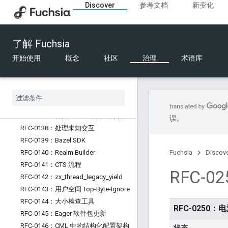
Discover
参考文档
新变化
RFC-0129：Fuchsia 中的 Python
RFC-0130：支持的硬件
RFC-0131：FIDL 有线格式的设计原则
了解 Fuchsia
RFC-0132：FIDL 表大小限制
开始使用
概念
社区
治理
术语库
RFC-0133：软件交付目标
RFC-0134：软件更新时间依赖项
RFC-0135：将系统 ABI 修订版本编码
成软件包
RFC-0136：Fxfs
RFC-0137：舍弃 FIDL 中的未知数据
误。
RFC-0138：处理未知交互
RFC-0139：Bazel SDK
RFC-0140：Realm Builder
Fuchsia
Discov
RFC-0141：CTS 流程
RFC-
RFC-0142：zx
_
thread
_
legacy
_
yield
RFC-0143：用户空间 Top-Byte-Ignore
RFC-0144：大小检查工具
RFC-0250：
RFC-0145：Eager 软件包更新
RFC-0146：CML 中的结构化配置架构