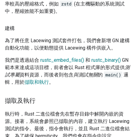
率較高的壓縮格式，例如
zstd
(在主機驅動的系統測試
中，壓縮效能不如重要)。
建構
為了將任意 Lacewing 測試套件打包，我們會新增 GN 建構
自動化功能，以便動態提供 Lacewing 構件供嵌入。
我們是透過結合
rustc_embed_files()
和
rustc_binary()
GN
範本來達成這項目標，前者會以 Rust 程式庫的形式提供
測
試專屬
資料資源，而後者則包含
與測試無關
的
main()
邏
輯，用於
擷取和執行
。
擷取及執行
執行時，Rust 二進位檔會先在暫存目錄中解開內嵌的資
源。接著，系統會參照已擷取的內容，建立執行 Lacewing
測試的指令。最後，指令會執行，並且 Rust 二進位檔會結
束。為了確保 hermiticity，我們也會在指令中設定