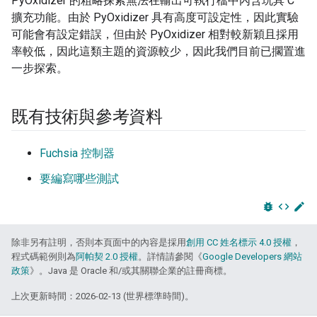
PyOxidizer 的粗略探索無法在輸出可執行檔中內含玩具 C
擴充功能。由於 PyOxidizer 具有高度可設定性，因此實驗
可能會有設定錯誤，但由於 PyOxidizer 相對較新穎且採用
率較低，因此這類主題的資源較少，因此我們目前已擱置進
一步探索。
既有技術與參考資料
Fuchsia 控制器
要編寫哪些測試
bug_report
code
edit
除非另有註明，否則本頁面中的內容是採用
創用 CC 姓名標示 4.0 授權
，
程式碼範例則為
阿帕契 2.0 授權
。詳情請參閱《
Google Developers 網站
政策
》。Java 是 Oracle 和/或其關聯企業的註冊商標。
上次更新時間：2026-02-13 (世界標準時間)。