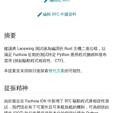
edit
編輯此 RFC
edit
編輯 RFC 中繼資料
摘要
建議將 Lacewing 測試做為編譯的 Rust 主機二進位檔，以
滿足 Fuchsia 近期的測試特定 Python 應用程式捆綁和發布
需求 (例如驅動程式相容性、CTF)。
本提案並未排除日後探索
替代方案
的可能性。
提振精神
由於最近在 Fuchsia IDK 中新增了 RTC 驅動程式庫相容性測
試，我們現在有了可運作且可承載負載的機制，可為樹狀結