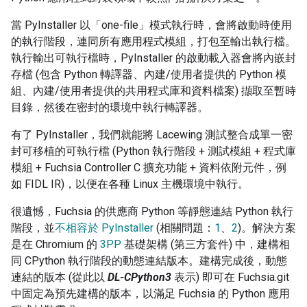
當 PyInstaller 以「one-file」模式執行時，會將啟動時使用
的執行階段，連同所有應用程式模組，打包至輸出執行檔。
執行輸出可執行檔時，PyInstaller 的啟動載入器會將內嵌封
存檔 (包含 Python 轉譯器、內建/使用者提供的 Python 模
組、內建/使用者提供的共用程式庫和資料檔案) 擷取至暫時
目錄，然後在密封的環境中執行轉譯器。
有了 PyInstaller，我們就能將 Lacewing 測試整合成單一密
封可移植的可執行檔 (Python 執行階段 + 測試模組 + 程式庫
模組 + Fuchsia Controller C 擴充功能 + 資料依附元件，例
如 FIDL IR)，以便在各種 Linux 主機環境中執行。
很遺憾，Fuchsia 的供應商 Python 等靜態連結 Python 執行
階段，並
不相容於 PyInstaller
(相關問題：
1
、
2
)。解決方案
是在 Chromium 的
3PP
基礎架構 (第三方套件) 中，建構相
同 CPython 執行階段的動態連結版本。建構完成後，動態
連結的版本 (從此以
DL-CPython3
表示) 即可在 Fuchsia.git
中固定為預先建構的版本，以滿足 Fuchsia 的 Python 應用