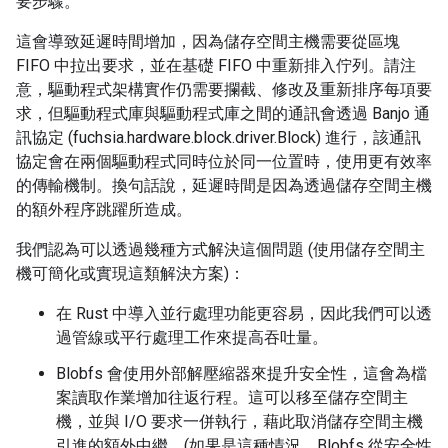
要步驟。
這會導致延遲時間增加，因為儲存空間主機需要從區塊
FIFO 中拉出要求，並在基礎 FIFO 中重新排入佇列。請注
意，驅動程式架構實作仍需要攔截、修改及重新排序每項要
求，但驅動程式庫與驅動程式庫之間的通訊會透過 Banjo 通
訊協定 (fuchsia.hardware.block.driver.Block) 進行，該通訊
協定會在兩個驅動程式同時位於同一位置時，使用更有效率
的傳輸機制。換句話說，延遲時間是因為透過儲存空間主機
的額外程序跳躍所造成。
我們認為可以透過幾種方式解決這個問題 (使用儲存空間主
機可簡化或實現這類解決方案)：
在 Rust 中導入並行處理功能更容易，因此我們可以透
過管線或平行處理工作來提高吞吐量。
Blobfs 會使用外部解壓縮器來提升安全性，這會為檔
案讀取作業增加往返行程。這可以移至儲存空間主
機，並與 I/O 要求一併執行，藉此取消儲存空間主機
引進的額外中繼。(如果是這種情況，Blobfs 從安全性