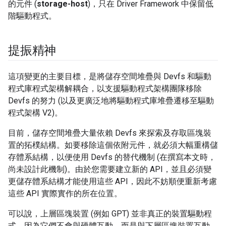
的元件 (
storage-host
)，只在 Driver Framework 中保留低
階驅動程式。
提振精神
這項變更的主要目標，是將儲存空間堆疊與 Devfs 和驅動
程式庫程式架構解耦合，以支援驅動程式架構團隊移除
Devfs 的努力 (以及更廣泛地將驅動程式庫堆疊遷移至驅動
程式架構 V2)。
目前，儲存空間堆疊大量依賴 Devfs 來探索及存取區塊裝
置的拓樸結構。如要移除這個依附元件，就必須大幅重構儲
存體系結構，以便使用 Devfs 的替代機制 (在撰寫本文時，
尚未設計此機制)。由於您需要建立新的 API，並且必須變
更儲存體系結構才能使用這些 API，因此不妨順便重新考慮
這些 API 實際實作的所在位置。
可以說，上層區塊裝置 (例如 GPT) 並非真正的裝置驅動程
式，因為它們不會與硬體互動，而是與下層區塊裝置互動。