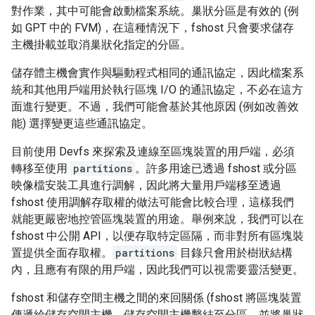
對作業，其中可能會啟動檔案系統。巢狀分區是有效的 (例
如 GPT 中的 FVM)，在這種情況下，fshost 只會要求儲存
主機掛載並取消巢狀化指定的分區。
儲存體主機會實作與驅動程式相同的通訊協定，因此檔案系
統和其他用戶端用於執行區塊 I/O 的通訊協定，不必在這方
面進行變更。不過，我們可能會基於其他原因 (例如改善效
能) 選擇變更這些通訊協定。
目前使用 Devfs 來探索及連線至區塊裝置的用戶端，必須
轉移至使用
partitions
。許多用途已透過 fshost 或分區
映像檔安裝工具進行調解，因此將大量用戶端移至透過
fshost 使用調解存取權的做法可能會比較合理，這樣我們
就能更嚴密地控管區塊裝置的用途。舉例來說，我們可以在
fshost 中公開 API，以便存取特定區隔，而非對所有區塊裝
置提供全面存取權。
partitions
目錄只會用於樹狀結構
內，且應有有限的用戶端，因此我們可以視需要靈活變更。
fshost 和儲存空間主機之間的來回關係 (fshost 將區塊裝置
傳遞給儲存空間主機、儲存空間主機繫結至分區，並將巢狀