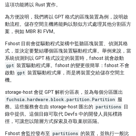
這項功能將以 Rust 實作。
為方便說明，我們將以 GPT 格式的區塊裝置為例，說明啟
動流程。儲存空間主機將能夠以類似方式處理其他分割區方
案，例如 MBR 和 FVM。
Fshost 目前會從驅動程式架構中監聽區塊裝置、偵測其格
式，並決定要繫結哪個區塊裝置驅動程式庫。舉例來說，當
系統偵測到以 GPT 格式設定的裝置時，fshost 就會啟動
gpt
裝置驅動程式庫。fshost 的變更很簡單：fshost 不會
啟動
gpt
裝置驅動程式庫，而是將裝置交給儲存空間主
機。
storage-host 會從 GPT 解析分區表，並為每個分區匯出
fuchsia.hardware.block.partition.Partition
服
務。這些服務會在由 storage-host 匯出的
partitions
目
錄中提供。這個目錄可取代 Devfs 中的開發人員拓樸路
徑，可讓您以階層方式探索及存取巢狀區隔。
Fshost 會監控發布至
partitions
的裝置，並執行一般比