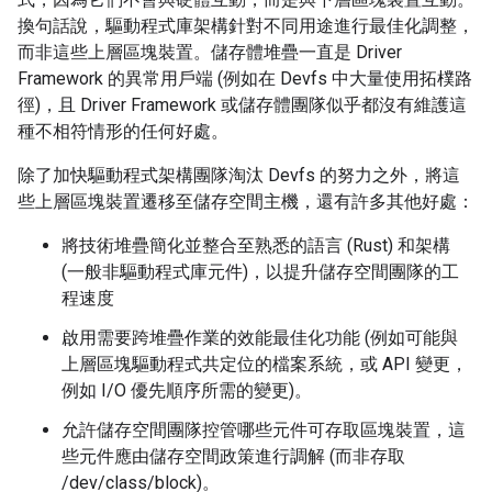
換句話說，驅動程式庫架構針對不同用途進行最佳化調整，
而非這些上層區塊裝置。儲存體堆疊一直是 Driver
Framework 的異常用戶端 (例如在 Devfs 中大量使用拓樸路
徑)，且 Driver Framework 或儲存體團隊似乎都沒有維護這
種不相符情形的任何好處。
除了加快驅動程式架構團隊淘汰 Devfs 的努力之外，將這
些上層區塊裝置遷移至儲存空間主機，還有許多其他好處：
將技術堆疊簡化並整合至熟悉的語言 (Rust) 和架構
(一般非驅動程式庫元件)，以提升儲存空間團隊的工
程速度
啟用需要跨堆疊作業的效能最佳化功能 (例如可能與
上層區塊驅動程式共定位的檔案系統，或 API 變更，
例如 I/O 優先順序所需的變更)。
允許儲存空間團隊控管哪些元件可存取區塊裝置，這
些元件應由儲存空間政策進行調解 (而非存取
/dev/class/block)。