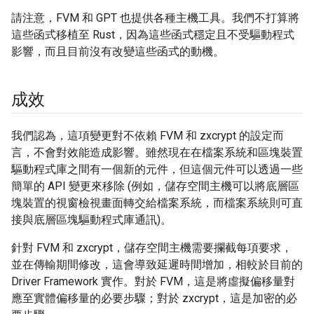
請注意，FVM 和 GPT 也提供各種主機工具。我們不打算將
這些函式移植至 Rust，因為這些函式穩定且不受驅動程式
影響，而且目前沒有改變這些函式的動機。
成效
我們認為，這項變更對不依賴 FVM 和 zxcrypt 的設定而
言，不會對效能造成影響。雖然現在在檔案系統和區塊裝置
驅動程式庫之間有一個新的元件，但這個元件可以透過一些
簡單的 API 變更來移除 (例如，儲存空間主機可以將底層區
塊裝置的視窗檢視畫面轉交給檔案系統，而檔案系統則可直
接與底層區塊驅動程式庫通訊)。
針對 FVM 和 zxcrypt，儲存空間主機需要攔截每項要求，
並在傳輸期間修改，這會導致延遲時間增加，相較於目前的
Driver Framework 實作。對於 FVM，這是將虛擬偏移量對
應至實體偏移量的必要步驟；對於 zxcrypt，這是加密的必