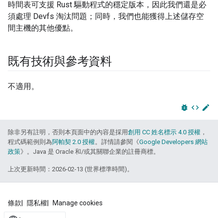
時間表可支援 Rust 驅動程式的穩定版本，因此我們還是必
須處理 Devfs 淘汰問題；同時，我們也能獲得上述儲存空
間主機的其他優點。
既有技術與參考資料
不適用。
bug_report
code
edit
除非另有註明，否則本頁面中的內容是採用
創用 CC 姓名標示 4.0 授權
，
程式碼範例則為
阿帕契 2.0 授權
。詳情請參閱《
Google Developers 網站
政策
》。Java 是 Oracle 和/或其關聯企業的註冊商標。
上次更新時間：2026-02-13 (世界標準時間)。
條款
隱私權
Manage cookies