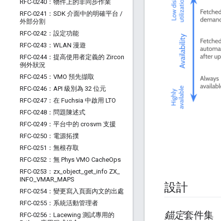
RFC-0240：物件上的非同步作業
RFC-0241：SDK 介面中的明確平台
/
外部分割
RFC-0242：設定功能
RFC-0243：WLAN 漫遊
RFC-0244：提高使用者定義的 Zircon
例外狀況
RFC-0245：VMO 預先擷取
RFC-0246：API 級別為 32 位元
RFC-0247：在 Fuchsia 中啟用 LTO
RFC-0248：問題陳述式
RFC-0249：平台中的 crosvm 支援
RFC-0250：電源拓撲
RFC-0251：無根存取
RFC-0252：無 Phys VMO Cache
Ops
RFC-0253：zx
_
object
_
get
_
info ZX
_
INFO
_
VMAR
_
MAPS
設計
RFC-0254：變更寫入頁面內文的出處
RFC-0255：系統活動管理者
錨定
套件集
RFC-0256：Lacewing 測試專用的