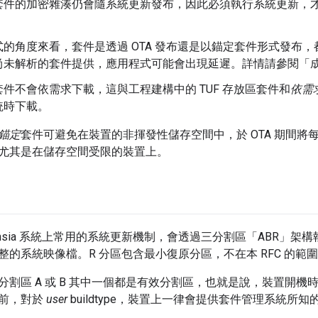
套件的加密雜湊仍會隨系統更新發布，因此必須執行系統更新，
式的角度來看，套件是透過 OTA 發布還是以錨定套件形式發布
尚未解析的套件提供，應用程式可能會出現延遲。詳情請參閱「
套件不會依需求下載，這與工程建構中的 TUF 存放區套件和
依需
統時下載。
錨定
套件可避免在裝置的非揮發性儲存空間中，於 OTA 期間
尤其是在儲存空間受限的裝置上。
chsia 系統上常用的系統更新機制，會透過三分割區「ABR」架構
整的系統映像檔。R 分區包含最小復原分區，不在本 RFC 的範
分割區 A 或 B 其中一個都是有效分割區，也就是說，裝置開
前，對於
user
buildtype，裝置上一律會提供套件管理系統所知