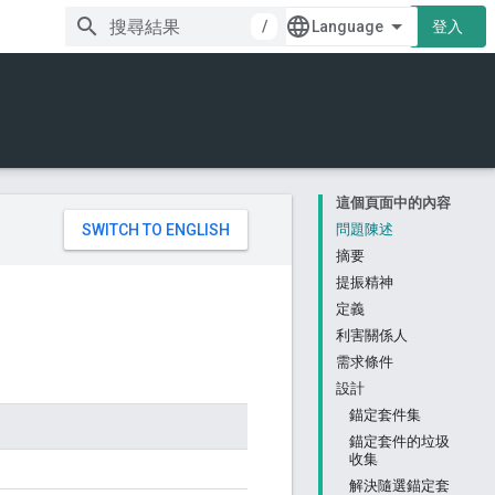
/
登入
這個頁面中的內容
。
問題陳述
摘要
提振精神
定義
利害關係人
需求條件
設計
錨定套件集
錨定套件的垃圾
收集
解決隨選錨定套