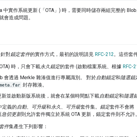
hsia 中實作系統更新 (「OTA」) 時，需要同時儲存兩組完整的 
就會造成問題。
是針對
錨定套件
的實作方式，最初的說明請見
RFC-212
。這些套
OTA) 時，只會下載
永久錨定
的套件 (啟動檔案系統、根據
RFC-2
ob 會透過 Merkle 雜湊值進行專屬識別。 對於
自動錨定
和
隨選錨
meta.far
封存雜湊。
更新並啟動新版系統後，就會在某個時間點下載
自動錨定
和
隨選
中定義的
自動、可升級
和
永久、可升級
套件集。
錨定
套件不會將
而
急切更新
則允許套件獨立於系統 OTA 更新，錨定套件則不允許
套件
集產生下列影響：