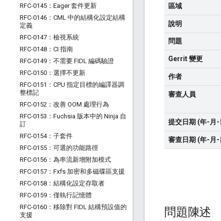
RFC-0145：Eager 套件更新
區域
RFC-0146：CML 中的結構化設定結構
說明
定義
RFC-0147：檢視系統
問題
RFC-0148：CI 指南
Gerrit 變更
RFC-0149：不需要 FIDL 編碼驗證
RFC-0150：選擇不更新
作者
RFC-0151：CPU 指定目標的編譯器調
整標記
審查人員
RFC-0152：改善 OOM 處理行為
RFC-0153：Fuchsia 版本中的 Ninja 自
提交日期 (年-月-
訂
RFC-0154：子套件
審查日期 (年-月-
RFC-0155：可選的功能路徑
RFC-0156：為串流新增附加模式
RFC-0157：Fxfs 加密和多磁碟區支援
RFC-0158：結構化設定存取者
RFC-0159：僅執行記憶體
RFC-0160：移除對 FIDL 結構預設值的
問題陳述
支援