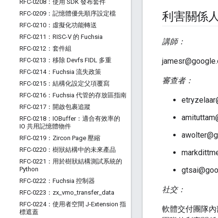
RFC-0208：使用 SDK 發布套件
RFC-0209：記憶體優先順序設定檔
利害關係
RFC-0210：虛擬化功能轉送
RFC-0211：RISC-V 的 Fuchsia
講師：
RFC-0212：套件組
RFC-0213：移除 Devfs FIDL 多重
jamesr@google
RFC-0214：Fuchsia 流失政策
審查者：
RFC-0215：結構化設定父項覆寫
RFC-0216：Fuchsia 代管的存放區指南
etryzelaa
RFC-0217：開啟包裹追蹤
amituttam
RFC-0218：IOBuffer：適合有效率的
IO 共用記憶體物件
awolter@
RFC-0219：Zircon Page 壓縮
RFC-0220：樹狀結構中的未來產品
markditt
RFC-0221：用於樹狀結構測試系統的
Python
gtsai@go
RFC-0222：Fuchsia 控制器
社交：
RFC-0223：zx
_
vmo
_
transfer
_
data
RFC-0224：使用者空間 J-Extension 指
軟體交付團隊內
標遮蓋