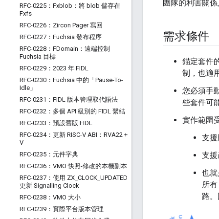
團隊的利害關係
RFC-0225：Fxblob：將 blob 儲存在
Fxfs
RFC-0226：Zircon Pager 寫回
需求條件
RFC-0227：Fuchsia 發布程序
RFC-0228：FDomain：遠端控制
Fuchsia 目標
錨定套件的
RFC-0229：2023 年 FIDL
制，也適
RFC-0230：Fuchsia 中的「Pause-To-
Idle」
您必須手
RFC-0231：FIDL 版本管理取代語法
些套件可
RFC-0232：多個 API 級別的 FIDL 繫結
實作範圍
RFC-0233：預設舊版 FIDL
RFC-0234：更新 RISC-V ABI：RVA22 +
支援
V
RFC-0235：元件字典
支援
RFC-0236：VMO 快照-修改的本機副本
也就
RFC-0237：使用 ZX
_
CLOCK
_
UPDATED
所有
更新 Signalling Clock
路。
RFC-0238：VMO 大小
RFC-0239：實際平台版本管理