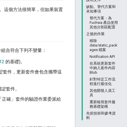
缺點、替代方案和
Blob。這個方法很簡單，但如果裝置
未知事項
替代方案：為
Fuchsia 產品使用
其他分割區配置
之後的作業
移除
data/static_pack
ages 檔案
件組合符合下列不變量：
Notification API
12
的基礎)。
在系統更新套件
中納入套件內容
定
套件，更新套件會包含攜帶這
Blob
針對特定工作流
程進行最佳化
錨定
套件。
其他開發人員工
具
「正確」套件的驗證作業委派給
重新檢視套件服
。
務基礎架構
先前技術和參考資
料