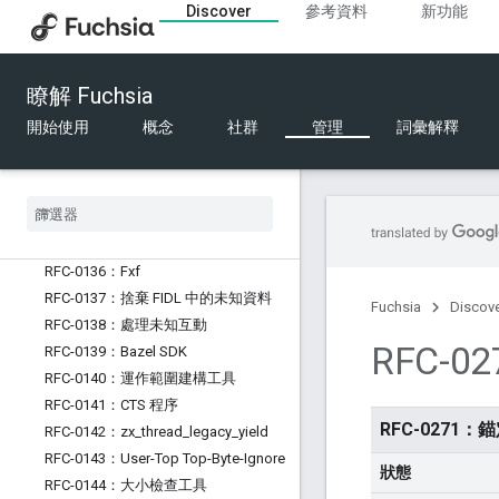
Discover
參考資料
新功能
RFC-0127：結構化設定
RFC-0128：推出「zx_vcpu_kick」
RFC-0129：Fuchsia 中的 Python
瞭解 Fuchsia
RFC-0130：支援的硬體
RFC-0131：FIDL 電匯格式的設計原則
開始使用
概念
社群
管理
詞彙解釋
RFC-0132：FIDL 資料表大小限制
RFC-0133：軟體推送目標
RFC-0134：軟體更新時間依附元件
RFC-0135：將系統 ABI 修訂版本編碼
為套件
RFC-0136：Fxf
RFC-0137：捨棄 FIDL 中的未知資料
Fuchsia
Discov
RFC-0138：處理未知互動
RFC-
RFC-0139：Bazel SDK
RFC-0140：運作範圍建構工具
RFC-0141：CTS 程序
RFC-0271：
RFC-0142：zx
_
thread
_
legacy
_
yield
RFC-0143：User-Top Top-Byte-Ignore
狀態
RFC-0144：大小檢查工具