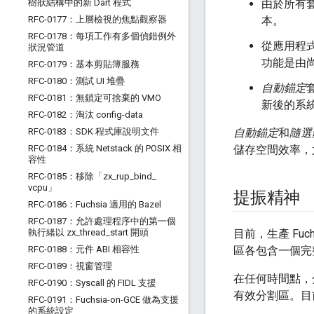
樹狀結構中的新 Dart 程式
由於所有
RFC-0177：上層檢視的焦點觀察器
本。
RFC-0178：每項工作有多個偵錯例外
從應用程
狀況管道
功能是由
RFC-0179：基本剪貼簿服務
RFC-0180：測試 UI 堆疊
自動錨定
RFC-0181：無鎖定可捨棄的 VMO
新後的系
RFC-0182：淘汰 config-data
RFC-0183：SDK 程式庫說明文件
自動錨定
和
隨選
RFC-0184：系統 Netstack 的 POSIX 相
儲存空間效率，
容性
RFC-0185：移除「zx
_
rup
_
bind
_
vcpu」
提振精神
RFC-0186：Fuchsia 適用的 Bazel
RFC-0187：允許處理程序中的第一個
執行緒以 zx
_
thread
_
start 開頭
目前，生產 Fu
RFC-0188：元件 ABI 相容性
區各包含一個完
RFC-0189：視窗管理
在任何時間點，
RFC-0190：Syscall 的 FIDL 支援
有效分割區。目
RFC-0191：Fuchsia-on-GCE 做為支援
的系統設定