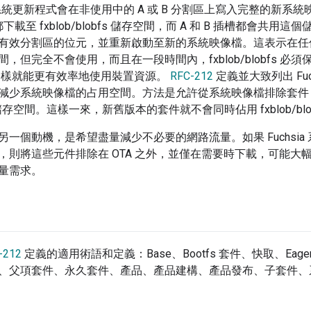
，系統更新程式會在非使用中的 A 或 B 分割區上寫入完整的新
 都下載至 fxblob/blobfs 儲存空間，而 A 和 B 插槽都會
有效分割區的位元，並重新啟動至新的系統映像檔。這表示在任
，但完全不會使用，而且在一段時間內，fxblob/blobfs 
b。這樣就能更有效率地使用裝置資源。
RFC-212
定義並大致列出 Fu
減少系統映像檔的占用空間。方法是允許從系統映像檔排除套件
obfs 儲存空間。這樣一來，新舊版本的套件就不會同時佔用 fxblob/bl
另一個動機，是希望盡量減少不必要的網路流量。如果 Fuchsi
，則將這些元件排除在 OTA 之外，並僅在需要時下載，可能大
量需求。
-212
定義的適用術語和定義：Base、Bootfs 套件、快取、Eage
、父項套件、永久套件、產品、產品建構、產品發布、子套件、系統更