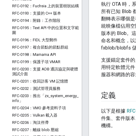
執行 OTA 時
RFC-0192：Fuchsia 上的裝置樹狀結構
所有已知 Blob
RFC-0193：支援的 C++ 版本
翻轉表示哪個是
RFC-0194：附錄：工作階段
統映像檔佔用空間
RFC-0195：Text API 中的位置和文字範
圍
版本的 Blo
RFC-0196：FIDL 大型郵件
命名和概念，以
RFC-0197：複合節點的節點群組
fxblob/bl
RFC-0198：Mamama API
支援錨定套件的
RFC-0199：保護子項 VMAR
用特定軟體元件
RFC-0200：支援 ADB 通訊協定與硬體
測試介面
服器和網路的容
RFC-0201：收回訪客 VM 記憶體
RFC-0202：測試管理員服務
定義
RFC-0203：推出「zx
_
system
_
energy
_
info」
RFC-0204：VMO 參考資料子項
以下是根據
RFC
RFC-0205：Vulkan 載入器
件集、套件版本
RFC-0206：淘汰停滯
機構。
RFC-0207：離線 blob 壓縮