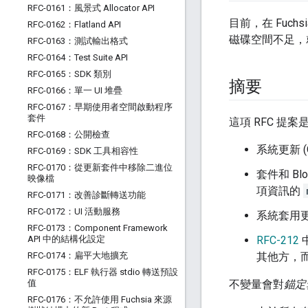
RFC-0161：風景式 Allocator API
目前，在 Fuc
RFC-0162：Flatland API
磁碟空間不足，
RFC-0163：測試輸出格式
RFC-0164：Test Suite API
RFC-0165：SDK 類別
摘要
RFC-0166：單一 UI 堆疊
RFC-0167：早期使用者空間啟動程序
套件
這項 RFC 提案
RFC-0168：公開檢查
系統更新 (
RFC-0169：SDK 工具相容性
RFC-0170：從更新套件中移除二進位
套件和 Bl
映像檔
項資訊的
RFC-0171：改善診斷轉送功能
RFC-0172：UI 活動服務
系統套用
RFC-0173：Component Framework
API 中的結構化設定
RFC-212
RFC-0174：扁平大地擴充
其他方，
RFC-0175：ELF 執行器 stdio 轉送預設
值
不變量會對
錨定
RFC-0176：不允許使用 Fuchsia 來源