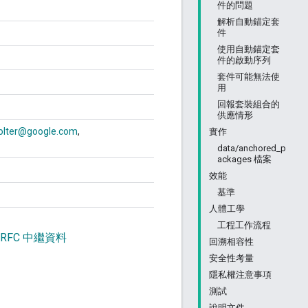
件的問題
解析自動錨定套
件
使用自動錨定套
件的啟動序列
套件可能無法使
用
回報套裝組合的
供應情形
olter@google.com
實作
data/anchored_p
ackages 檔案
效能
基準
人體工學
工程工作流程
 RFC 中繼資料
回溯相容性
安全性考量
隱私權注意事項
測試
說明文件