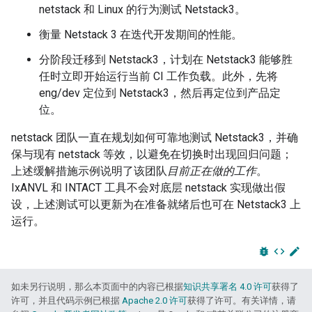
netstack 和 Linux 的行为测试 Netstack3。
衡量 Netstack 3 在迭代开发期间的性能。
分阶段迁移到 Netstack3，计划在 Netstack3 能够胜
任时立即开始运行当前 CI 工作负载。此外，先将
eng/dev 定位到 Netstack3，然后再定位到产品定
位。
netstack 团队一直在规划如何可靠地测试 Netstack3，并确
保与现有 netstack 等效，以避免在切换时出现回归问题；
上述缓解措施示例说明了该团队
目前正在做的工作
。
IxANVL 和 INTACT 工具不会对底层 netstack 实现做出假
设，上述测试可以更新为在准备就绪后也可在 Netstack3 上
运行。
bug_report
code
edit
如未另行说明，那么本页面中的内容已根据
知识共享署名 4.0 许可
获得了
许可，并且代码示例已根据
Apache 2.0 许可
获得了许可。有关详情，请