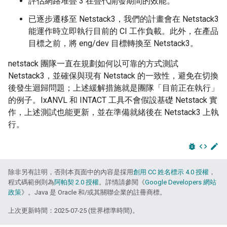
評估網路堆疊 3 在疊代開發期間的效能。
已逐步遷移至 Netstack3，我們的計畫會在 Netstack3
能運作時立即執行目前的 CI 工作負載。此外，在產品
目標之前，將 eng/dev 目標轉換至 Netstack3。
netstack 團隊一直在規劃如何以可靠的方式測試
Netstack3，並確保與現有 Netstack 的一致性，避免在切換
後發生迴歸問題；上述緩解措施就是團隊「目前正在執行」
的例子。IxANVL 和 INTACT 工具不會假設基礎 Netstack 實
作，上述測試也能更新，並在準備就緒後在 Netstack3 上執
行。
bug_report
code
edit
除非另有註明，否則本頁面中的內容是採用
創用 CC 姓名標示 4.0 授權
，
程式碼範例則為
阿帕契 2.0 授權
。詳情請參閱《
Google Developers 網站
政策
》。Java 是 Oracle 和/或其關聯企業的註冊商標。
上次更新時間：2025-07-25 (世界標準時間)。