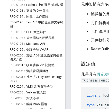
元件架構有許多
RFC-0192：Fuchsia 上的裝置樹狀結構
RFC-0193：支援的 C++ 版本
編譯後的
RFC-0194：附錄：工作階段
RFC-0195：Text API 中的位置和文字範
元件解析
圍
元件管理
RFC-0196：FIDL 大型郵件
RFC-0197：複合節點的節點群組
元件執行
RFC-0198：Mamama API
RealmB
RFC-0199：保護子項 VMAR
RFC-0200：支援 ADB 通訊協定與硬體
測試介面
設定值
RFC-0201：收回訪客 VM 記憶體
RFC-0202：測試管理員服務
凡是具有
設定結
RFC-0203：推出「zx
_
system
_
energy
_
fuchsia.comp
info」
RFC-0204：VMO 參考資料子項
RFC-0205：Vulkan 載入器
library
fuc
RFC-0206：淘汰停滯
RFC-0207：離線 blob 壓縮
type
Values