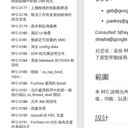
樹狀結構中的新 Dart 程式
RFC-0177：上層檢視的焦點觀察器
geb@goo
RFC-0178：每項工作有多個偵錯例外
狀況管道
jsankey@
RFC-0179：基本剪貼簿服務
Consulted:
hjfre
RFC-0180：測試 UI 堆疊
shayba@google
RFC-0181：無鎖定可捨棄的 VMO
RFC-0182：淘汰 config-data
社交化：
這份 
RFC-0183：SDK 程式庫說明文件
了原型早期採用
RFC-0184：系統 Netstack 的 POSIX 相
容性
RFC-0185：移除「zx
_
rup
_
bind
_
範圍
vcpu」
RFC-0186：Fuchsia 適用的 Bazel
RFC-0187：允許處理程序中的第一個
本 RFC 說明元
執行緒以 zx
_
thread
_
start 開頭
值」功能，以
RFC-0188：元件 ABI 相容性
RFC-0189：視窗管理
RFC-0190：Syscall 的 FIDL 支援
設計
RFC-0191：Fuchsia-on-GCE 做為支援
的系統設定