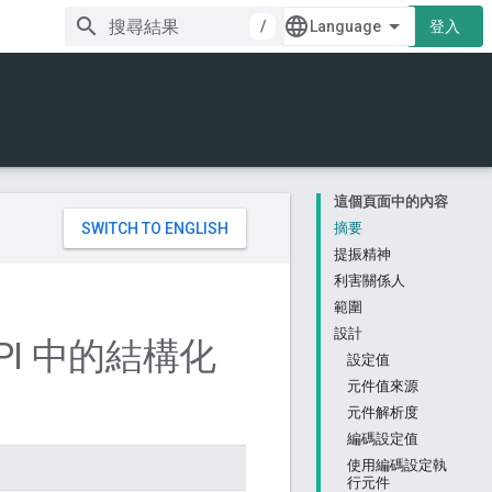
/
登入
這個頁面中的內容
。
摘要
提振精神
利害關係人
範圍
設計
 API 中的結構化
設定值
元件值來源
元件解析度
編碼設定值
使用編碼設定執
行元件