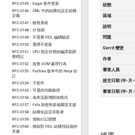
RFC-0145：Eager 套件更新
狀態
RFC-0146：CML 中的結構化設定結構
定義
區域
RFC-0147：檢視系統
說明
RFC-0148：CI 指南
問題
RFC-0149：不需要 FIDL 編碼驗證
RFC-0150：選擇不更新
Gerrit 變更
RFC-0151：CPU 指定目標的編譯器調
整標記
作者
RFC-0152：改善 OOM 處理行為
審查人員
RFC-0153：Fuchsia 版本中的 Ninja 自
訂
提交日期 (年-月-
RFC-0154：子套件
RFC-0155：可選的功能路徑
審查日期 (年-月-
RFC-0156：為串流新增附加模式
RFC-0157：Fxfs 加密和多磁碟區支援
RFC-0158：結構化設定存取者
RFC-0159：僅執行記憶體
RFC-0160：移除對 FIDL 結構預設值的
支援