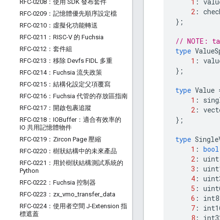
1
:
valu
RFC-0208：使用 SDK 發布套件
2
:
chec
RFC-0209：記憶體優先順序設定檔
};
RFC-0210：虛擬化功能轉送
RFC-0211：RISC-V 的 Fuchsia
// NOTE: ta
RFC-0212：套件組
type
ValueS
1
:
valu
RFC-0213：移除 Devfs FIDL 多重
};
RFC-0214：Fuchsia 流失政策
RFC-0215：結構化設定父項覆寫
type
Value
RFC-0216：Fuchsia 代管的存放區指南
1
:
sing
RFC-0217：開啟包裹追蹤
2
:
vect
};
RFC-0218：IOBuffer：適合有效率的
IO 共用記憶體物件
type
Single
RFC-0219：Zircon Page 壓縮
1
:
bool
RFC-0220：樹狀結構中的未來產品
2
:
uint
RFC-0221：用於樹狀結構測試系統的
3
:
uint
Python
4
:
uint
RFC-0222：Fuchsia 控制器
5
:
uint
RFC-0223：zx
_
vmo
_
transfer
_
data
6
:
int8
RFC-0224：使用者空間 J-Extension 指
7
:
int1
標遮蓋
8
:
int3