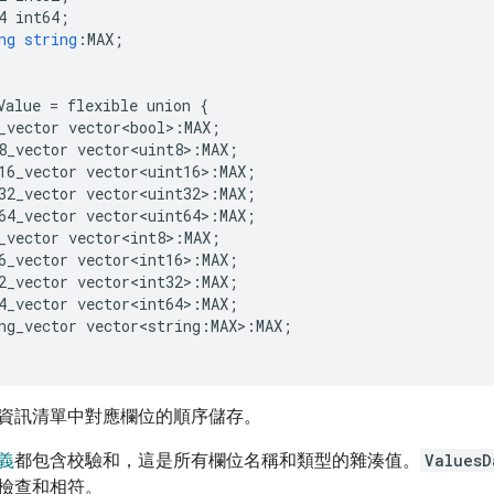
4
int64
;
ng
string
:
MAX
;
Value
=
flexible
union
{
_vector
vector<bool>
:
MAX
;
8_vector
vector<uint8>
:
MAX
;
16_vector
vector<uint16>
:
MAX
;
32_vector
vector<uint32>
:
MAX
;
64_vector
vector<uint64>
:
MAX
;
_vector
vector<int8>
:
MAX
;
6_vector
vector<int16>
:
MAX
;
2_vector
vector<int32>
:
MAX
;
4_vector
vector<int64>
:
MAX
;
ng_vector
vector<string
:
MAX
>
:
MAX
;
資訊清單中對應欄位的順序儲存。
義
都包含校驗和，這是所有欄位名稱和類型的雜湊值。
ValuesD
檢查和相符。