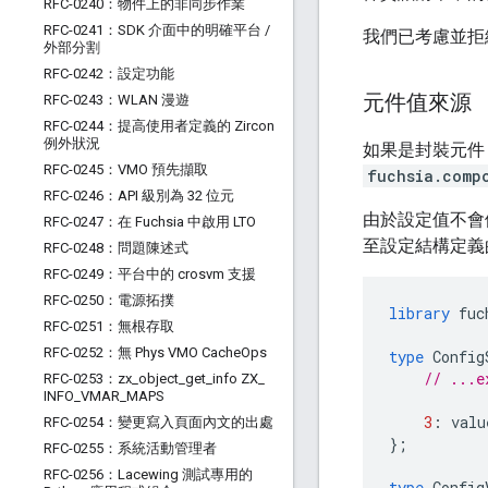
RFC-0240：物件上的非同步作業
RFC-0241：SDK 介面中的明確平台
/
我們已考慮並拒
外部分割
RFC-0242：設定功能
元件值來源
RFC-0243：WLAN 漫遊
RFC-0244：提高使用者定義的 Zircon
例外狀況
如果是封裝元件
RFC-0245：VMO 預先擷取
fuchsia.comp
RFC-0246：API 級別為 32 位元
由於設定值不會
RFC-0247：在 Fuchsia 中啟用 LTO
至設定結構定義
RFC-0248：問題陳述式
RFC-0249：平台中的 crosvm 支援
RFC-0250：電源拓撲
library
fuc
RFC-0251：無根存取
RFC-0252：無 Phys VMO Cache
Ops
type
Config
// ...e
RFC-0253：zx
_
object
_
get
_
info ZX
_
INFO
_
VMAR
_
MAPS
3
:
valu
RFC-0254：變更寫入頁面內文的出處
};
RFC-0255：系統活動管理者
RFC-0256：Lacewing 測試專用的
type
Config