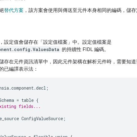
絕
替代方案
，該方案會使用與傳送至元件本身相同的編碼，儲存
，設定值會儲存在「設定值檔案」中。設定值檔案是
onent.config.ValuesData
的持續性 FIDL 編碼。
儲存在元件資訊清單中，因此元件架構在解析元件時，需要知道
的已編譯表示法：
hsia
.
component
.
decl
;
Schema
=
table
{
xisting fields...
e_source
ConfigValueSource
;
ValueSource
=
flexible
union
{