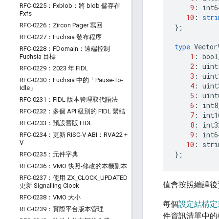
RFC-0225：Fxblob：將 blob 儲存在
9
:
int6
Fxfs
10
:
stri
RFC-0226：Zircon Pager 寫回
};
RFC-0227：Fuchsia 發布程序
type
Vector
RFC-0228：FDomain：遠端控制
1
:
bool
Fuchsia 目標
2
:
uint
RFC-0229：2023 年 FIDL
3
:
uint
RFC-0230：Fuchsia 中的「Pause-To-
4
:
uint
Idle」
5
:
uint
RFC-0231：FIDL 版本管理取代語法
6
:
int8
RFC-0232：多個 API 級別的 FIDL 繫結
7
:
int1
RFC-0233：預設舊版 FIDL
8
:
int3
9
:
int6
RFC-0234：更新 RISC-V ABI：RVA22 +
V
10
:
stri
};
RFC-0235：元件字典
RFC-0236：VMO 快照-修改的本機副本
RFC-0237：使用 ZX
_
CLOCK
_
UPDATED
值會按照編譯後
更新 Signalling Clock
RFC-0238：VMO 大小
每個
設定結構定
RFC-0239：實際平台版本管理
件資訊清單中的