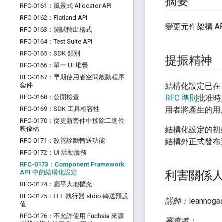
摘要
RFC-0161：風景式 Allocator API
RFC-0162：Flatland API
變更元件架構 A
RFC-0163：測試輸出格式
RFC-0164：Test Suite API
RFC-0165：SDK 類別
提振精神
RFC-0166：單一 UI 堆疊
RFC-0167：早期使用者空間啟動程序
套件
結構化設定已
RFC-0168：公開檢查
RFC 準則
批准時
RFC-0169：SDK 工具相容性
用者將產生的用
RFC-0170：從更新套件中移除二進位
映像檔
結構化設定的初始原
RFC-0171：改善診斷轉送功能
結構外正式發布
RFC-0172：UI 活動服務
RFC-0173：Component Framework
API 中的結構化設定
利害關係
RFC-0174：扁平大地擴充
RFC-0175：ELF 執行器 stdio 轉送預設
講師：
leannoga
值
RFC-0176：不允許使用 Fuchsia 來源
審查者：