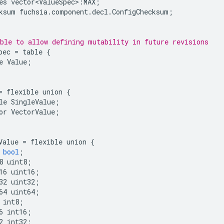
es
vector<ValueSpec>
:
MAX
;
ksum
fuchsia
.
component
.
decl
.
ConfigChecksum
;
ble to allow defining mutability in future revisions
pec
=
table
{
e
Value
;
=
flexible
union
{
le
SingleValue
;
or
VectorValue
;
Value
=
flexible
union
{
bool
;
8
uint8
;
16
uint16
;
32
uint32
;
64
uint64
;
int8
;
6
int16
;
2
int32
;