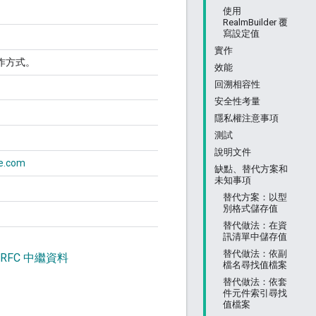
使用
RealmBuilder 覆
寫設定值
實作
作方式。
效能
回溯相容性
安全性考量
隱私權注意事項
測試
說明文件
e.com
缺點、替代方案和
未知事項
替代方案：以型
別格式儲存值
替代做法：在資
訊清單中儲存值
替代做法：依副
 RFC 中繼資料
檔名尋找值檔案
替代做法：依套
件元件索引尋找
值檔案