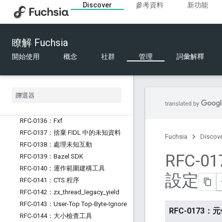
Discover
參考資料
新功能
RFC-0127：結構化設定
RFC-0128：推出「zx_vcpu_kick」
RFC-0129：Fuchsia 中的 Python
瞭解 Fuchsia
RFC-0130：支援的硬體
RFC-0131：FIDL 電匯格式的設計原則
開始使用
概念
社群
管理
詞彙解釋
RFC-0132：FIDL 資料表大小限制
RFC-0133：軟體推送目標
RFC-0134：軟體更新時間依附元件
RFC-0135：將系統 ABI 修訂版本編碼
為套件
RFC-0136：Fxf
RFC-0137：捨棄 FIDL 中的未知資料
Fuchsia
Discov
RFC-0138：處理未知互動
RFC-0
RFC-0139：Bazel SDK
RFC-0140：運作範圍建構工具
設定
RFC-0141：CTS 程序
RFC-0142：zx
_
thread
_
legacy
_
yield
RFC-0143：User-Top Top-Byte-Ignore
RFC-0173
RFC-0144：大小檢查工具