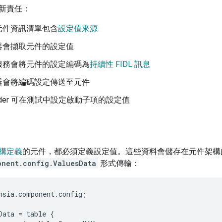
新責任：
元件資訊清單包含
設定值來源
器會擷取元件的設定值
服務會將元件的設定編碼為
持續性 FIDL 訊息
器會將編碼設定傳送至元件
uilder 可在測試中設定啟動子項的設定值
構定義
的元件，都必須定義設定值。這些資料會儲存在元件架構
onent.config.ValuesData
形式傳輸：
hsia
.
component
.
config
;
Data
=
table
{