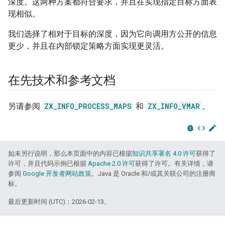
深度。这两种方案都符合要求，并且在实现指定目标方面表
现相似。
我们选择了相对于目标的深度，因为它向调用方公开的信息
更少，并且在内部锁定策略方面实现更灵活。
在先技术和参考文档
另请参阅
ZX_INFO_PROCESS_MAPS
和
ZX_INFO_VMAR
。
bug_report
code
edit
如未另行说明，那么本页面中的内容已根据
知识共享署名 4.0 许可
获得了
许可，并且代码示例已根据
Apache 2.0 许可
获得了许可。有关详情，请
参阅
Google 开发者网站政策
。Java 是 Oracle 和/或其关联公司的注册商
标。
最后更新时间 (UTC)：2026-02-13。