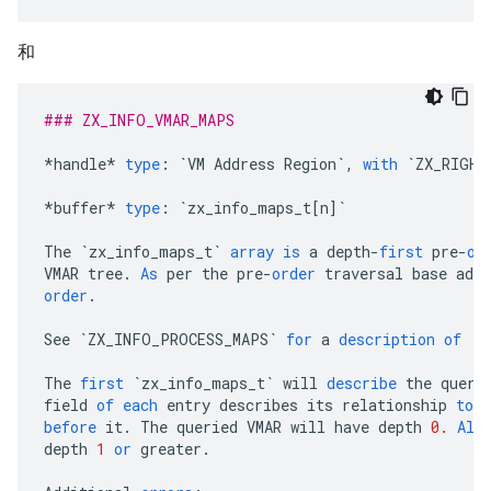
和
### ZX_INFO_VMAR_MAPS
*
handle
*
type
:
`VM Address Region`
,
with
`ZX_RIGHT
*
buffer
*
type
:
`zx_info_maps_t[n]`
The
`zx_info_maps_t`
array
is
a
depth
-
first
pre
-
or
VMAR
tree
.
As
per
the
pre
-
order
traversal
base
addr
order
.
See
`ZX_INFO_PROCESS_MAPS`
for
a
description
of
`z
The
first
`zx_info_maps_t`
will
describe
the
queri
field
of
each
entry
describes
its
relationship
to
t
before
it
.
The
queried
VMAR
will
have
depth
0.
All
depth
1
or
greater
.