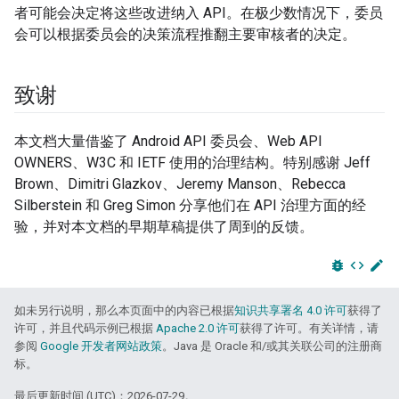
者可能会决定将这些改进纳入 API。在极少数情况下，委员
会可以根据委员会的决策流程推翻主要审核者的决定。
致谢
本文档大量借鉴了 Android API 委员会、Web API
OWNERS、W3C 和 IETF 使用的治理结构。特别感谢 Jeff
Brown、Dimitri Glazkov、Jeremy Manson、Rebecca
Silberstein 和 Greg Simon 分享他们在 API 治理方面的经
验，并对本文档的早期草稿提供了周到的反馈。
bug_report
code
edit
如未另行说明，那么本页面中的内容已根据
知识共享署名 4.0 许可
获得了
许可，并且代码示例已根据
Apache 2.0 许可
获得了许可。有关详情，请
参阅
Google 开发者网站政策
。Java 是 Oracle 和/或其关联公司的注册商
标。
最后更新时间 (UTC)：2026-07-29。