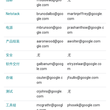
指标
frousseau@goo
无
gle.com
Netstack
brunodalbo@goo
martinjeffrey@google.
gle.com
com
电源
mbrunson@goo
prashanthsw@google.c
gle.com
om
产品组装
aaronwood@goo
awolter@google.com
gle.com
安全
无
无
软件交付
galbanum@goog
etryzelaar@google.co
le.com
m
存储
csuter@google.c
jfsulliv@google.com
om
测试
crjohns@google.
无
com
工具链
mcgrathr@googl
phosek@google.com