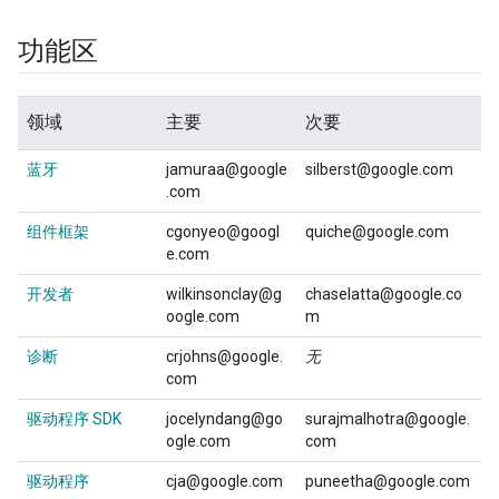
功能区
领域
主要
次要
蓝牙
jamuraa@google
silberst@google.com
.com
组件框架
cgonyeo@googl
quiche@google.com
e.com
开发者
wilkinsonclay@g
chaselatta@google.co
oogle.com
m
诊断
crjohns@google.
无
com
驱动程序 SDK
jocelyndang@go
surajmalhotra@google.
ogle.com
com
驱动程序
cja@google.com
puneetha@google.com