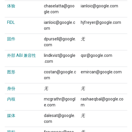
体验
chaselatta@goo
ianloic@google.com
gle.com
FIDL
ianloic@google.c
hjfreyer@google.com
om
固件
dpursell@google.
无
com
外部 ABI 兼容性
lindkvist@google
qsr@google.com
.com
图形
costan@google.c
emircan@google.com
om
身份
无
无
内核
mcgrathr@googl
rashaeqbal@google.co
e.com
m
媒体
dalesat@google.
无
com