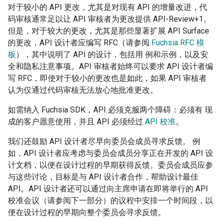
对于较小的 API 更改，尤其是对现有 API 的增量改进，代
码审核通常足以让 API 审核者为更改提供 API-Review+1。
但是，对于较大的更改，尤其是那些显著扩展 API Surface
的更改，API 设计者应编写 RFC（请参阅
Fuchsia RFC 模
板
），其中说明了 API 的设计，包括用 例和示例，以及安
全和隐私注意事项。API 审核者始终可以要求 API 设计者编
写 RFC，即使对于较小的更改也是如此，如果 API 审核者
认为仅通过代码审核无法放心地批准更改。
如需纳入 Fuchsia SDK，API 必须克服两个障碍：必须有 现
成的客户愿意使用，并且 API 必须经过
API 校准
。
我们还鼓励 API 设计者尽早向委员会成员寻求反馈。 例
如，API 设计者应考虑与委员会成员分享正在开发的 API 设
计文档，以便在设计过程的早期获得反馈。委员会成员应参
与这些讨论，目标是与 API 设计者合作，帮助设计最佳
API。API 设计者还可以通过向主席申请在即将举行的 API
校准会议（请参阅下一部分）的议程中安排一个时间段，以
便在设计过程的早期向整个委员会寻求反馈。