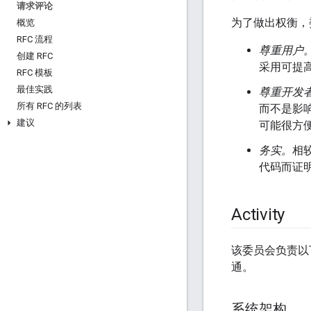
请求评论
为了做出权衡，
概览
RFC 流程
尊重用户
创建 RFC
采用可提
RFC 模板
最佳实践
尊重开发
所有 RFC 的列表
而不是影响
建议
可能很方
务实。
相
代码而证
Activity
该委员会负责以
通。
系统架构