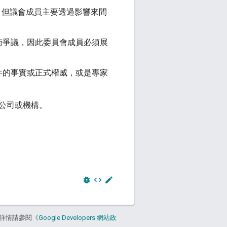
，但議會成員主要透過影響來間
術爭議，因此委員會成員必須展
件的事實或正式權威，或是專家
公司或機構。
bug_report
code
edit
詳情請參閱《
Google Developers 網站政