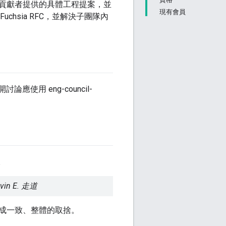
貢獻者提供的具體工程提案，並
現有會員
uchsia RFC，並解決子團隊內
討論應使用 eng-council-
。
 E. 走道
成一致、整體的取捨。