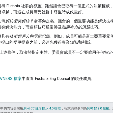
 Fuchsia 社群的
尊重
。雖然議會已取得一個正式的決策權威
術卓越，而這在成員廣受社群中尊重時成效最好。
具備
解決衝突解決非常高的技能
。議會的一個重要功能是解決技
衝突解決能力，而這類技巧通常涉及
強而有力的溝通
技巧。
須具有
技術領導人的示範記錄
。例如，成員可能是富士亞重要元
統提出的變更提案之前，必須先獲得專業知識和判斷。
上述條件，取決於指定主體。委員會成員不一定要僱用任何特定
WNERS 檔案
中查看 Fuchsia Eng Council 的現任成員。
面中的內容是採用
創用 CC 姓名標示 4.0 授權
，程式碼範例則為
阿帕契 2.0 授權
。