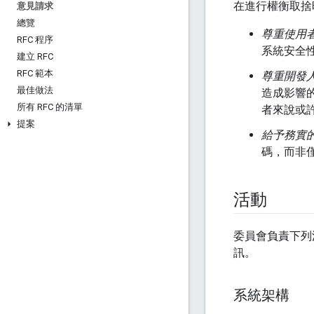
在進行權衡取捨
意見請求
總覽
尊重使用
RFC 程序
系統安全
建立 RFC
RFC 範本
尊重開發
最佳做法
造成影響的
所有 RFC 的清單
者來說或
提案
給予務實
碼，而非
活動
委員會負責下列
訊。
系統架構