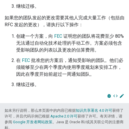
继续迁移。
如果您的团队发起的更改需要其他人完成大量工作（包括由
RFC 发起的更改），请执行以下操作：
创建一个方案，向
FEC
证明您的团队将花费至少 80%
无法通过自动化技术处理的手动工作。方案必须包含
受影响团队的列表以及更改的估算费用。
在
FEC
批准您的方案后，通知受影响的团队。他们必
须能够至少在两个季度内使用季度规划来安排工作，
因此在季度开始前超过一周通知团队。
继续迁移。
bug_report
code
edit
如未另行说明，那么本页面中的内容已根据
知识共享署名 4.0 许可
获得了
许可，并且代码示例已根据
Apache 2.0 许可
获得了许可。有关详情，请
参阅
Google 开发者网站政策
。Java 是 Oracle 和/或其关联公司的注册商
标。