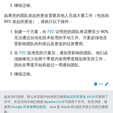
继续迁移。
如果您的团队发起的更改需要其他人完成大量工作（包括由
RFC 发起的更改），请执行以下操作：
创建一个方案，向
FEC
证明您的团队将花费至少 80%
无法通过自动化技术处理的手动工作。方案必须包含
受影响团队的列表以及更改的估算费用。
在
FEC
批准您的方案后，通知受影响的团队。他们必
须能够至少在两个季度内使用季度规划来安排工作，
因此在季度开始前超过一周通知团队。
继续迁移。
bug_report
code
edit
如未另行说明，那么本页面中的内容已根据
知识共享署名 4.0 许可
获得了
许可，并且代码示例已根据
Apache 2.0 许可
获得了许可。有关详情，请
参阅
Google 开发者网站政策
。Java 是 Oracle 和/或其关联公司的注册商
标。