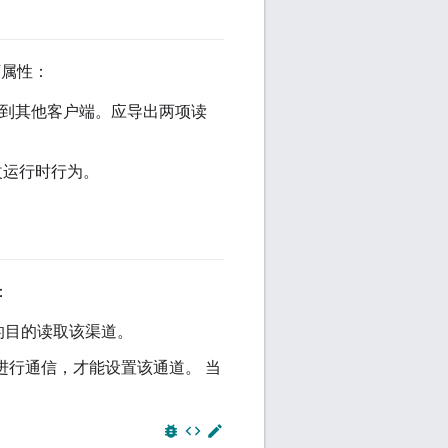
下属性：
出到其他客户端。应导出两项读
改运行时行为。
：
的目的读取该渠道。
进行通信，才能设置该通道。 当
bug_report
code
edit