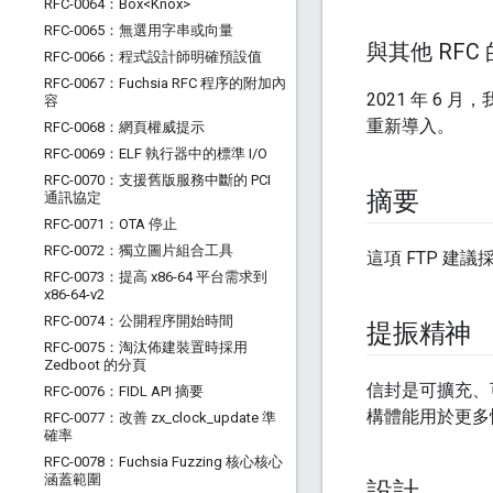
RFC-0064：Box<Knox>
RFC-0065：無選用字串或向量
與其他 RFC
RFC-0066：程式設計師明確預設值
RFC-0067：Fuchsia RFC 程序的附加內
2021 年 
容
重新導入。
RFC-0068：網頁權威提示
RFC-0069：ELF 執行器中的標準 I
/
O
RFC-0070：支援舊版服務中斷的 PCI
摘要
通訊協定
RFC-0071：OTA 停止
RFC-0072：獨立圖片組合工具
這項 FTP 建
RFC-0073：提高 x86-64 平台需求到
x86-64-v2
RFC-0074：公開程序開始時間
提振精神
RFC-0075：淘汰佈建裝置時採用
Zedboot 的分頁
信封是可擴充、
RFC-0076：FIDL API 摘要
構體能用於更多
RFC-0077：改善 zx
_
clock
_
update 準
確率
RFC-0078：Fuchsia Fuzzing 核心核心
涵蓋範圍
設計