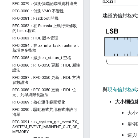
RFC-0079：偵測偵錯記錄檔資料遺失
RFC-0080：偵測 VMO 不變性
建議的信封格式
RFC-0081：Fastboot 開機
RFC-0082：在 Fuchsia 上執行未修改
的 Linux 程式
RFC-0083：FIDL 版本管理
RFC-0084：在 zx
_
info
_
task
_
runtime
_
t
新增更多指標
RFC-0085：減少 zx
_
status
_
t 空格
RFC-0086：RFC-0050 更新：FIDL 屬性
語法
RFC-0087：RFC-0050 更新：FIDL 方法
參數語法
與
現有信封格式
RFC-0088：RFC-0050 更新：FIDL 位
元、列舉與限制語法
大小欄位維
RFC-0089：核心運作範圍變化
RFC-0090：驅動程式共用程式庫許可
大小
清單
RFC-0091：zx
_
system
_
get
_
event ZX
_
舉例
SYSTEM
_
EVENT
_
IMMINENT
_
OUT
_
OF
_
MEMORY
這與