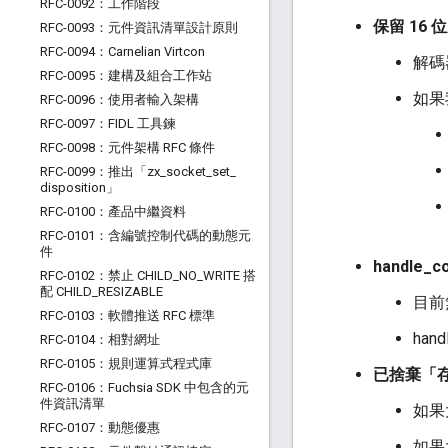
RFC-0092：工作階段
保留 16 
RFC-0093：元件資訊清單設計原則
RFC-0094：Carnelian Virtcon
解碼
RFC-0095：建構及組合工作站
如果
RFC-0096：使用者輸入架構
RFC-0097：FIDL 工具鍊
RFC-0098：元件架構 RFC 條件
RFC-0099：推出「zx
_
socket
_
set
_
disposition」
RFC-0100：產品中繼資料
RFC-0101：含編號控制代碼的動態元
件
handle_
RFC-0102：禁止 CHILD
_
NO
_
WRITE 搭
配 CHILD
_
RESIZABLE
目前
RFC-0103：軟體推送 RFC 標準
ha
RFC-0104：相對網址
RFC-0105：規則運算式程式庫
已捨棄「
RFC-0106：Fuchsia SDK 中包含的元
件資訊清單
如果
RFC-0107：動態優惠
如果