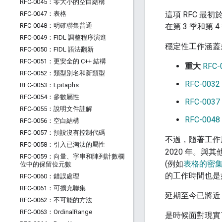
RFC-0045：零大小的空白結構
RFC-0047：表格
這項 RFC 最初
RFC-0048：明確聯集普通
在第 3 季和第 4
RFC-0049：FIDL 調整程序演進
穩定性工作涵蓋
RFC-0050：FIDL 語法翻新
RFC-0051：更安全的 C++ 結構
重大
RFC
RFC-0052：類型別名和新類型
RFC-00
RFC-0053：Epitaphs
RFC-0054：參數屬性
RFC-00
RFC-0055：說明文件註解
RFC-00
RFC-0056：空白結構
RFC-0057：預設沒有控制代碼
不過，隨著工作展
RFC-0058：引入已淘汰的屬性
2020 年。與
RFC-0059：向量、字串和陣列計數欄
(例如
表格的密
位中的保留位元數
的工作時間也是
RFC-0060：錯誤處理
RFC-0061：可擴充聯集
延期至今已將近
RFC-0062：不可能的方法
RFC-0063：Ordinal
Range
是時候面對現實