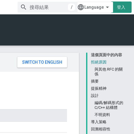
/
登入
這個頁面中的內容
。
拒絕原因
與其他 RFC 的關
係
摘要
提振精神
設計
編碼/解碼形式的
C/C++ 結構體
不明資料
導入策略
回溯相容性