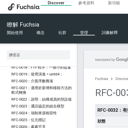
Discover
參考資料
新功能
zx_channel_write 和 zx_channel_call
RFC-0011：zx_object_get_info
ZX_INFO_KMEM_STATS_EXTENDED
RFC-0012：Zircon 可捨棄記憶體
瞭解 Fuchsia
RFC-0013：複製 VMO 對應
開始使用
概念
社群
管理
詞彙解釋
RFC-0014：放寬 zx_fifo_create 限制
RFC-0015：相容性測試套件
RFC-0016：啟動頁面大小
RFC-0017：FTP 程序已失效，而且
RFC 程序長期存在！
RFC-0018：FTP 程序：一個小的提案
RFC-0019：使用演進 = uint64；
Fuchsia
Discov
RFC-0020：介面序數雜湊
RFC-0021：適用於新增和移除方法的
RFC-
軟式轉換
RFC-0022：說明：結構成員的預設值
RFC-0023：通訊協定的組合模型
RFC-0032
RFC-0024：強制來源相容性
RFC-0025：位元標記
狀態
RFC-0026：處處可見