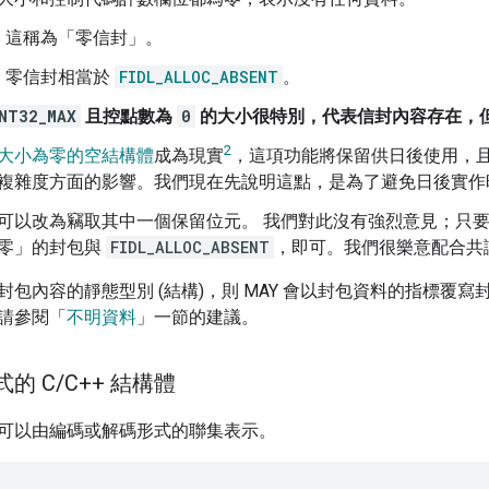
這稱為「零信封」
。
零信封相當於
FIDL_ALLOC_ABSENT
。
NT32_MAX
且控點數為
0
的大小很特別，代表信封內容存在，
2
大小為零的空結構體
成為現實
，這項功能將保留供日後使用，
複雜度方面的影響。我們現在先說明這點，是為了避免日後實作
可以改為竊取其中一個保留位元。 我們對此沒有強烈意見；只
零」的封包與
FIDL_ALLOC_ABSENT
，即可。我們很樂意配合共
封包內容的靜態型別 (結構)，則 MAY 會以封包資料的指標覆
請參閱「
不明資料
」一節的建議。
式的 C
/
C++ 結構體
可以由編碼或解碼形式的聯集表示。