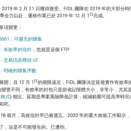
於 2019 年 2 月 21 日獲得接受。FIDL 團隊在 2019 年
日
 季全力以赴，遷移作業已於 2019 年 12 月 1
完成。
多項變更：
-0061：可擴充的聯集
32：有效率的信封
，也就是這個 FTP
37：交易訊息標頭 v3
48：明確的聯集序數
日
開，且 12 月 1
的期限逼近，FIDL 團隊決定延後實作有效
其他變更不同，有效率的封包只是節省記憶體大小，非常小，尤其是與
集格式
) 相比。延期是專案風險降低計算，縮減範圍可提高準時完成
如此。
 18 個月，高效信封早已被遺忘。2020 年的重大效能工作顯
了，這是不可能發生的。已遭拒。