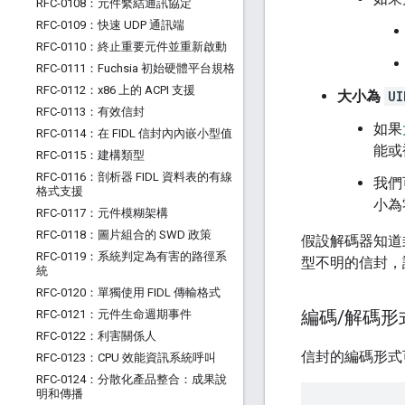
RFC-0108：元件繫結通訊協定
RFC-0109：快速 UDP 通訊端
RFC-0110：終止重要元件並重新啟動
RFC-0111：Fuchsia 初始硬體平台規格
RFC-0112：x86 上的 ACPI 支援
大小為
UI
RFC-0113：有效信封
如果
RFC-0114：在 FIDL 信封內內嵌小型值
能或
RFC-0115：建構類型
RFC-0116：剖析器 FIDL 資料表的有線
我們
格式支援
小為
RFC-0117：元件模糊架構
RFC-0118：圖片組合的 SWD 政策
假設解碼器知道
RFC-0119：系統判定為有害的路徑系
型不明的信封，
統
RFC-0120：單獨使用 FIDL 傳輸格式
編碼
/
解碼形
RFC-0121：元件生命週期事件
RFC-0122：利害關係人
信封的編碼形式
RFC-0123：CPU 效能資訊系統呼叫
RFC-0124：分散化產品整合：成果說
明和傳播