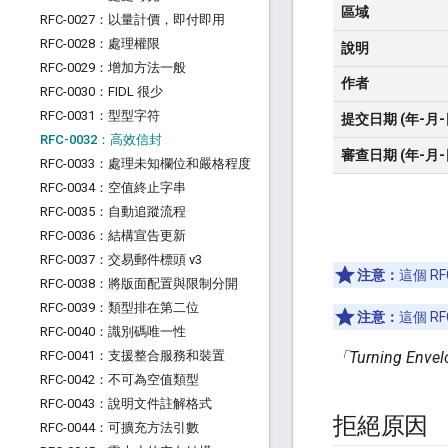
區域
RFC-0027：以量計價，即付即用
RFC-0028：處理權限
說明
RFC-0029：增加方法一般
作者
RFC-0030：FIDL 很少
RFC-0031：型型字符
提交日期 (年-月-
RFC-0032：高效信封
審查日期 (年-月-
RFC-0033：處理未知欄位和嚴格程度
RFC-0034：空值終止字串
RFC-0035：自動追蹤流程
RFC-0036：結構宣告更新
RFC-0037：交易郵件標頭 v3
注意：
這個 R
RFC-0038：將版面配置與限制分開
RFC-0039：類型排在第二位
注意：
這個 R
RFC-0040：識別碼唯一性
RFC-0041：支援整合服務和裝置
「Turning Env
RFC-0042：不可為空值類型
RFC-0043：說明文件註解格式
拒絕原因
RFC-0044：可擴充方法引數