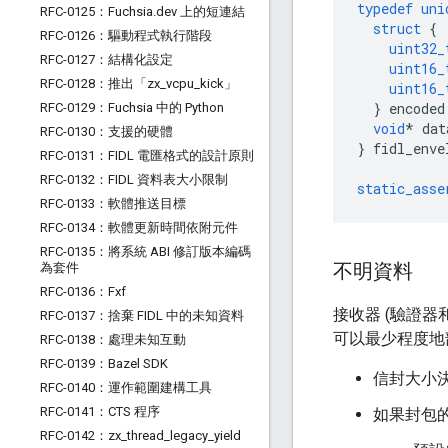
typedef
uni
RFC-0125：Fuchsia
.
dev 上的短連結
struct
{
RFC-0126：驅動程式執行階段
uint32_
RFC-0127：結構化設定
uint16_
RFC-0128：推出「zx
_
vcpu
_
kick」
uint16_
}
encoded
RFC-0129：Fuchsia 中的 Python
void
*
dat
RFC-0130：支援的硬體
}
fidl_enve
RFC-0131：FIDL 電匯格式的設計原則
RFC-0132：FIDL 資料表大小限制
static_asse
RFC-0133：軟體推送目標
RFC-0134：軟體更新時間依附元件
RFC-0135：將系統 ABI 修訂版本編碼
不明資料
為套件
RFC-0136：Fxf
接收器 (驗證
RFC-0137：捨棄 FIDL 中的未知資料
可以最少程度地
RFC-0138：處理未知互動
RFC-0139：Bazel SDK
信封大小
RFC-0140：運作範圍建構工具
RFC-0141：CTS 程序
如果封包
RFC-0142：zx
_
thread
_
legacy
_
yield