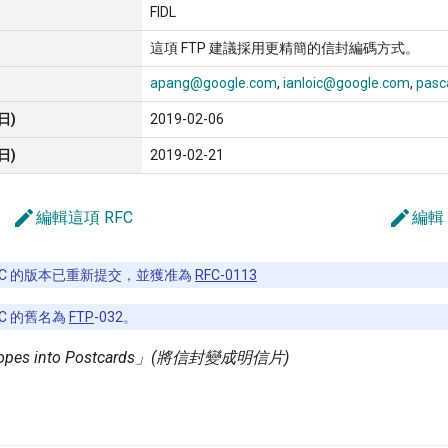
FIDL
這項 FTP 建議採用更精簡的信封編碼方式。
apang@google.com
ianloic@google.com
pasc
日)
2019-02-06
日)
2019-02-21
edit
edit
編輯這項 RFC
編輯
FC 的版本已重新提交，並獲准為
RFC-0113
FC 的舊名為
FTP
-032。
elopes into Postcards」(將信封變成明信片)