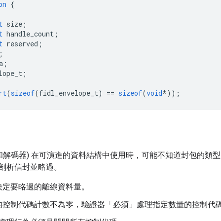
on
{
t
size
;
t
handle_count
;
t
reserved
;
;
a
;
lope_t
;
rt
(
sizeof
(
fidl_envelope_t
)
==
sizeof
(
void
*
));
器和解碼器) 在可演進的資料結構中使用時，可能不知道封包的類
剖析信封並略過。
決定要略過的離線資料量。
的控制代碼計數不為零，驗證器「必須」處理指定數量的控制代